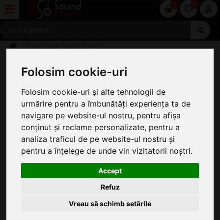
0
0
» 10 ani garanție extinsă !
10 ANI GARANȚIE EXTINSĂ !
Folosim cookie-uri
Folosim cookie-uri și alte tehnologii de
urmărire pentru a îmbunătăți experiența ta de
navigare pe website-ul nostru, pentru afișa
conținut și reclame personalizate, pentru a
analiza traficul de pe website-ul nostru și
pentru a înțelege de unde vin vizitatorii noștri.
Accept
Refuz
Vreau să schimb setările