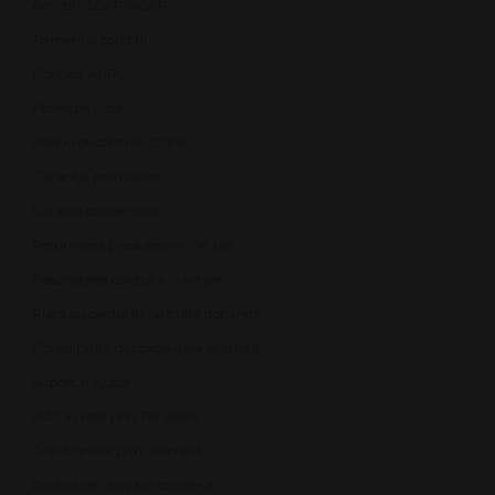
Achiziții SEAP/SICAP
Termeni și condiții
Contact ANPC
Protecție Date
Panou de control GDPR
Garanția produselor
Livrarea comenzilor
Returnarea produselor în 14 zile
Deschiderea coletului la livrare
Plata cu cardul în rate fără dobândă
Consultanță de specialitate gratuită
Suport și ajutor
Plăți în rate prin TBI Bank
Credit online prin Unicredit
Politica de utilizare cookie-uri