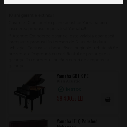
10 ani garanție extinsă !
Garatnie 10 ani pentru piane acustice Yamaha prin
inscrierea produselor pe siteul Yamaha!!
** Atenție: Extinderea garanției este valabilă doar dacă
înregistrați produsul în termen de 6 luni de la data
achiziției. Factura sau bonul fiscal originale trebuie să fie
prezentate împreună cu certificatul de prelungire a
garanției în momentul oricărei cereri de acoperire a
garanției.
Yamaha GB1 K PE
Pian Acustic
ÎN STOC
58.400
.00
Yamaha U1 Q Polished