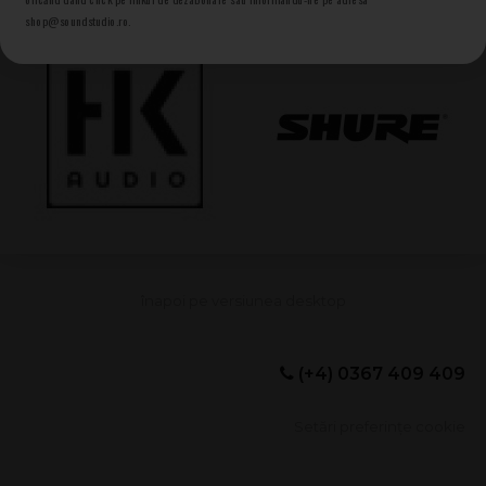
shop@soundstudio.ro.
(+4) 0367 409 409
Setări preferințe cookie