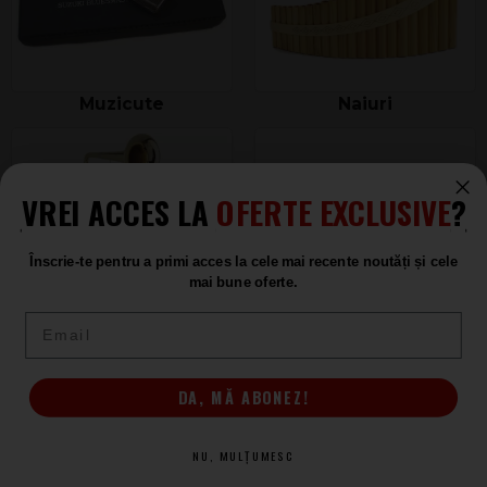
Muzicute
Naiuri
VREI ACCES LA
OFERTE EXCLUSIVE
?
Înscrie-te pentru a primi acces la cele mai recente noutăți și cele
mai bune oferte.
Email
Cimbassi
Melodica
DA, MĂ ABONEZ!
NU, MULȚUMESC