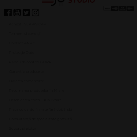
Achiziții SEAP/SICAP
Termeni și condiții
Contact ANPC
Protecție Date
Panou de control GDPR
Garanția produselor
Livrarea comenzilor
Returnarea produselor în 14 zile
Deschiderea coletului la livrare
Plata cu cardul în rate fără dobândă
Consultanță de specialitate gratuită
Suport și ajutor