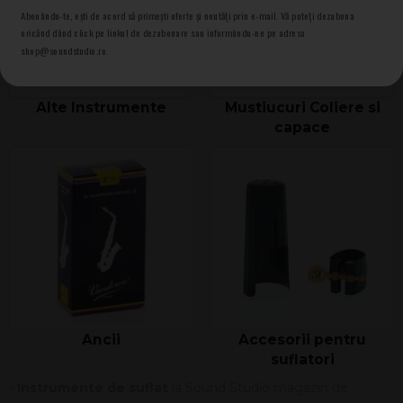
Abonându-te, ești de acord să primești oferte și noutăți prin e-mail. Vă puteți dezabona
oricănd dând click pe linkul de dezabonare sau informându-ne pe adresa
shop@soundstudio.ro.
Alte Instrumente
Mustiucuri Coliere si
capace
Ancii
Accesorii pentru
suflatori
-
Instrumente de suflat
la Sound Studio magazin de