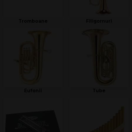
Tromboane
Filigornuri
Eufonii
Tube