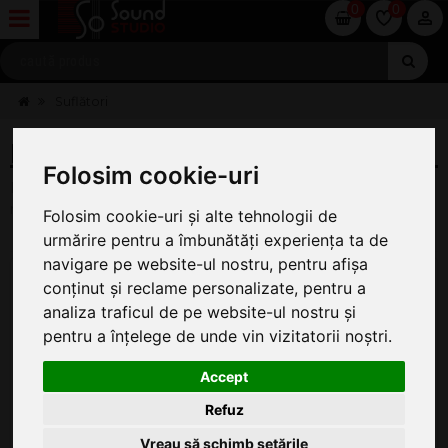
0
0
Suflători
INSTRUMENTE DE SUFLAT
Folosim cookie-uri
Pe această pagină găsiți oferta completă de Suflatori la cel
mai bun preț.
Folosim cookie-uri și alte tehnologii de
urmărire pentru a îmbunătăți experiența ta de
navigare pe website-ul nostru, pentru afișa
conținut și reclame personalizate, pentru a
analiza traficul de pe website-ul nostru și
pentru a înțelege de unde vin vizitatorii noștri.
Accept
Refuz
Vreau să schimb setările