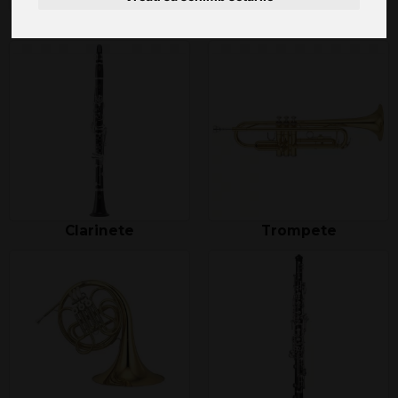
Fluiere
Flaute
Clarinete
Trompete