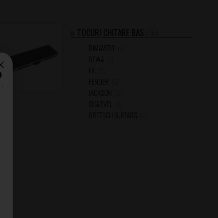
TOCURI CHITARE BAS
(16)
DIMAVERY
(2)
GEWA
(1)
FX
?
(3)
FENDER
(5)
JACKSON
(2)
CHARVEL
(1)
GRETSCH GUITARS
(2)