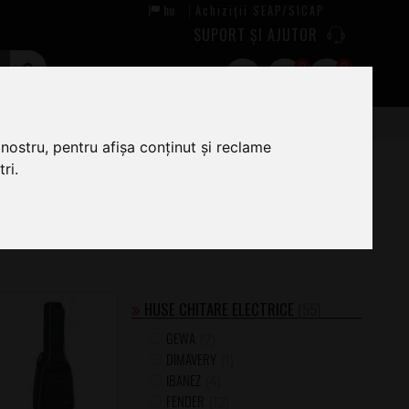
hu
Achiziții SEAP/SICAP
|
SUPORT ȘI AJUTOR
0
0
nostru, pentru afișa conținut și reclame
ri.
 dorită.
HUSE CHITARE ELECTRICE
(55)
GEWA
(7)
DIMAVERY
(1)
IBANEZ
(4)
FENDER
(12)