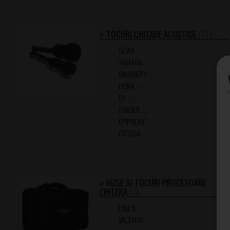
TOCURI CHITARE ACUSTICE
(17)
GEWA
(2)
YAMAHA
(2)
DIMAVERY
(3)
HORA
(1)
FX
(2)
FENDER
(2)
EPIPHONE
(4)
ORTEGA
(1)
HUSE SI TOCURI PROCESOARE
CHITARA
(3)
LINE 6
(2)
VALETON
(1)