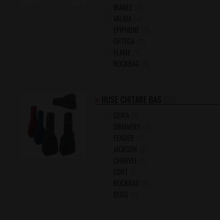
IBANEZ
(2)
VALIDA
(4)
EPIPHONE
(3)
ORTEGA
(7)
FLAME
(1)
ROCKBAG
(5)
HUSE CHITARE BAS
(20)
GEWA
(5)
DIMAVERY
(2)
FENDER
(7)
JACKSON
(2)
CHARVEL
(1)
CORT
(1)
ROCKBAG
(1)
BOSS
(1)