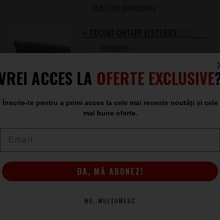
VEZI TOATE BRANDURILE
TOCURI CHITARE ELECTRICE
(82)
DIMAVERY
(4)
GEWA
(2)
FX
VREI ACCES LA
OFERTE EXCLUSIVE
(5)
CHARVEL
(3)
EVH
(4)
Înscrie-te pentru a primi acces la cele mai recente noutăți și cele
FENDER
(27)
mai bune oferte.
JACKSON
(12)
GRETSCH GUITARS
(21)
Email
GIBSON
(2)
EPIPHONE
(2)
DA, MĂ ABONEZ!
NU, MULȚUMESC