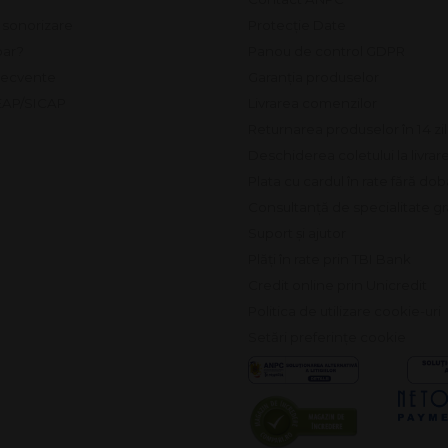
e sonorizare
Protecție Date
ar?
Panou de control GDPR
frecvente
Garanția produselor
SEAP/SICAP
Livrarea comenzilor
Returnarea produselor în 14 zi
Deschiderea coletului la livrar
Plata cu cardul în rate fără do
Consultanță de specialitate gr
Suport și ajutor
Plăți în rate prin TBI Bank
Credit online prin Unicredit
Politica de utilizare cookie-uri
Setări preferințe cookie