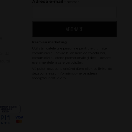
Adresa e-mail
* necesar
ABONARE
le
e
bândă
atuită