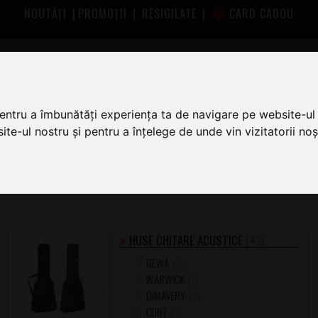
NOUTĂȚI
|
PROMOȚII
|
RESIGILATE
|
CARD CADOU
pentru a îmbunătăți experiența ta de navigare pe website-ul 
te-ul nostru și pentru a înțelege de unde vin vizitatorii noșt
 pentru chitari la cel mai bun preț.
găm dați click pe imagine, numele categoriei de produs sau marca
HUSE CHITARE ACUSTICE
(43)
GEWA
(9)
WARWICK
(1)
DIMAVERY
(3)
CORT
(3)