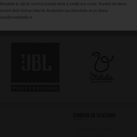
Abonându-te, ești de acord să primești oferte și noutăți prin e-mail. Vă puteți dezabona
oricănd dând click pe linkul de dezabonare sau informându-ne pe adresa
shop@soundstudio.ro.
 Tocuri pt Chitari
la Sound Studio magazin de muzica
CONDIȚII DE UTILIZARE
i
Termeni și condiții
Contact ANPC