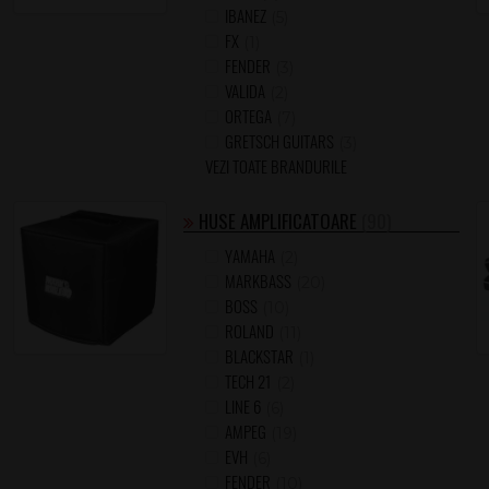
IBANEZ
(5)
FX
(1)
FENDER
(3)
VALIDA
(2)
ORTEGA
(7)
GRETSCH GUITARS
(3)
VEZI TOATE BRANDURILE
HUSE AMPLIFICATOARE
(90)
YAMAHA
(2)
MARKBASS
(20)
BOSS
(10)
ROLAND
(11)
BLACKSTAR
(1)
TECH 21
(2)
LINE 6
(6)
AMPEG
(19)
EVH
(6)
FENDER
(10)