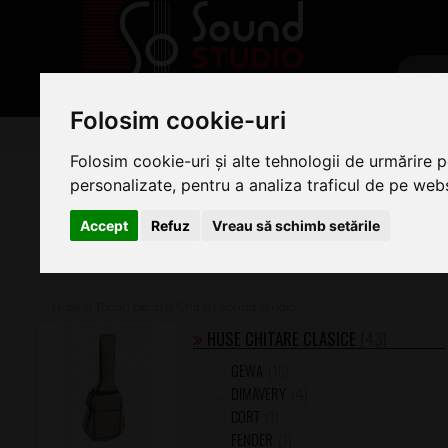
PRODUSE
Folosim cookie-uri
Chitare/Bas
Huse și Tocuri pt Chitări
Folosim cookie-uri și alte tehnologii de urmărire 
HUSE ȘI TOCURI PENTRU CHITĂRI
personalizate, pentru a analiza traficul de pe websi
Accept
Refuz
Vreau să schimb setările
Pe această pagină găsiți oferta completă de Huse si tocuri
Pentru a ajunge la instrumentul sau articolul dorit vă ru
Huse și Tocuri pentru Chitări Sound Studio
HUSE CHITARE CLASICE
(43)
GEWA
(15)
DIMAVERY
(4)
CORT
(1)
FENDER
(1)