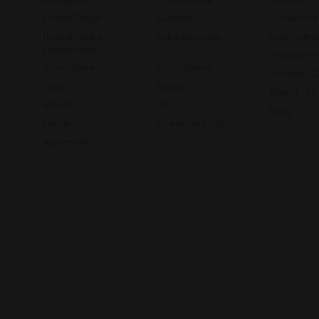
Piane/Clape
Suflători
Servicii d
Instrumente
Tobe/percutie
Cum cump
tradiționale
Întrebări 
Sonorizare
Microfoane
Achiziții 
Căști
Studio
Brand-uri
Efecte
DJ
Blog
Lumini
Scenotehnică
Accesorii