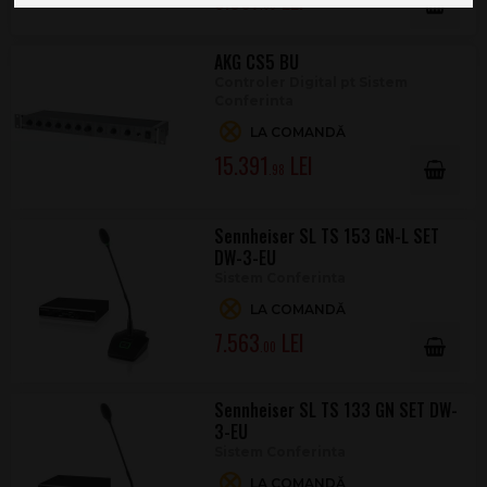
3.867
.00
AKG CS5 BU
Controler Digital pt Sistem
Conferinta
LA COMANDĂ
15.391
.98
Sennheiser SL TS 153 GN-L SET
DW-3-EU
Sistem Conferinta
LA COMANDĂ
7.563
.00
Sennheiser SL TS 133 GN SET DW-
3-EU
Sistem Conferinta
LA COMANDĂ