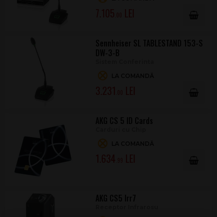
7.105
.00
Sennheiser SL TABLESTAND 153-S
DW-3-B
Sistem Conferinta
LA COMANDĂ
3.231
.00
AKG CS 5 ID Cards
Carduri cu Chip
LA COMANDĂ
1.634
.99
AKG CS5 Irr7
Receptor Infrarosu