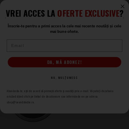
LA COMANDĂ
1.539
VREI ACCES LA
OFERTE EXCLUSIVE
?
.96
Înscrie-te pentru a primi acces la cele mai recente noutăți și cele
mai bune oferte.
1
Email
Sonorizare -
Sistem conferinta
la Sound Studio magazin de
muzica
DA, MĂ ABONEZ!
NU, MULȚUMESC
Abonându-te, ești de acord să primești oferte și noutăți prin e-mail. Vă puteți dezabona
oricănd dând click pe linkul de dezabonare sau informându-ne pe adresa
shop@soundstudio.ro.