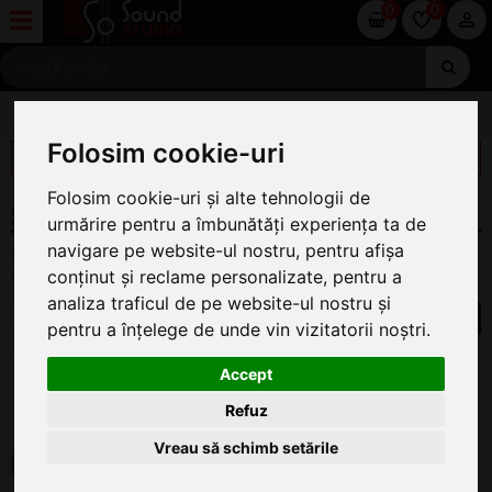
0
0
SONORIZARE
Folosim cookie-uri
FILTREAZĂ
Folosim cookie-uri și alte tehnologii de
SISTEME DE CONFERINTA
urmărire pentru a îmbunătăți experiența ta de
navigare pe website-ul nostru, pentru afișa
Pe această pagină găsiți oferta completă de Sisteme de
conținut și reclame personalizate, pentru a
conferinta la cel mai bun preț.
analiza traficul de pe website-ul nostru și
1
pentru a înțelege de unde vin vizitatorii noștri.
Sennheiser SL TABLESTAND 133-S
Accept
DW-3 B
Baza de Microfon
Refuz
DISPONIBIL CU PRECOMANDĂ,
Vreau să schimb setările
EXPEDIERE POSIBILĂ: 11.AUG.2026