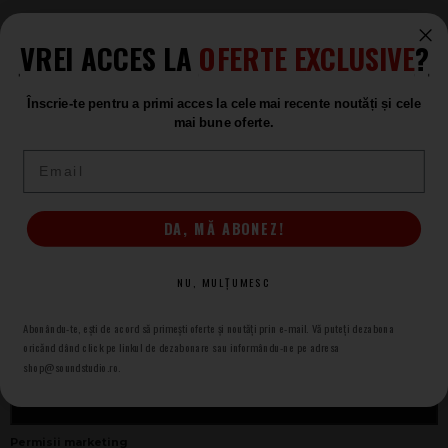
VREI ACCES LA
OFERTE EXCLUSIVE
?
Înscrie-te pentru a primi acces la cele mai recente noutăți și cele
mai bune oferte.
(+4) 0367 409 409
Email
Setări preferințe cookie
DA, MĂ ABONEZ!
NEWSLETTER SOUND STUDIO
NU, MULȚUMESC
Adresa e-mail
* necesar
Abonându-te, ești de acord să primești oferte și noutăți prin e-mail. Vă puteți dezabona
oricănd dând click pe linkul de dezabonare sau informându-ne pe adresa
shop@soundstudio.ro.
ABONARE