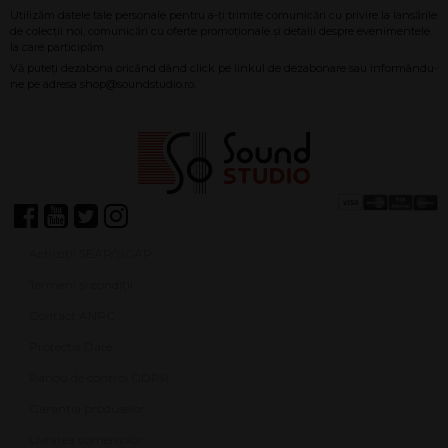
Achiziții SEAP/SICAP
Termeni și condiții
Contact ANPC
Protecție Date
Panou de control GDPR
Garanția produselor
Livrarea comenzilor