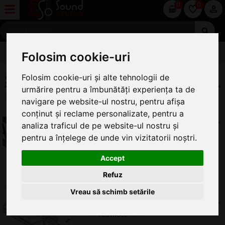
0
0
SCENOTEHNICĂ
Folosim cookie-uri
SCHELE 3 PUNCTE
Folosim cookie-uri și alte tehnologii de
urmărire pentru a îmbunătăți experiența ta de
Schele 3 puncte
navigare pe website-ul nostru, pentru afișa
conținut și reclame personalizate, pentru a
SCHELE 220X195MM
(23)
analiza traficul de pe website-ul nostru și
ALUTRUSS
(23)
pentru a înțelege de unde vin vizitatorii noștri.
Accept
Refuz
Vreau să schimb setările
SCHELE 290X257MM
(33)
ALUTRUSS
(33)