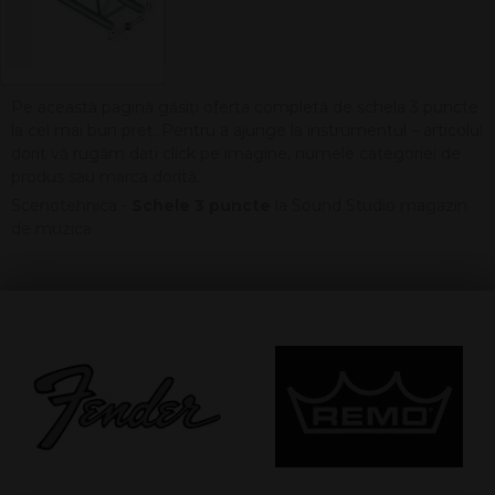
Pe această pagină găsiți oferta completă de schela 3 puncte
la cel mai bun preț. Pentru a ajunge la instrumentul – articolul
dorit vă rugăm dați click pe imagine, numele categoriei de
produs sau marca dorită.
Scenotehnica -
Schele 3 puncte
la Sound Studio magazin
de muzica