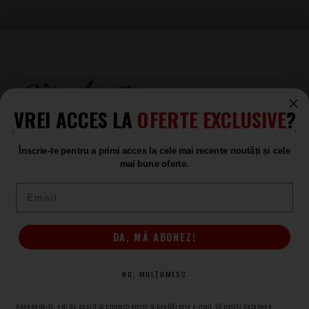
VREI ACCES LA
OFERTE EXCLUSIVE
?
Înscrie-te pentru a primi acces la cele mai recente noutăți și cele
mai bune oferte.
Email
DA, MĂ ABONEZ!
(+4) 0367 409 409
NU, MULȚUMESC
Setări preferințe cookie
Abonându-te, ești de acord să primești oferte și noutăți prin e-mail. Vă puteți dezabona