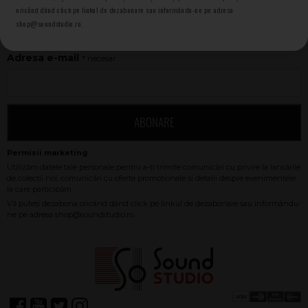
oricănd dând click pe linkul de dezabonare sau informându-ne pe adresa
shop@soundstudio.ro.
NEWSLETTER SOUND STUDIO
Adresa e-mail
* necesar
ABONARE