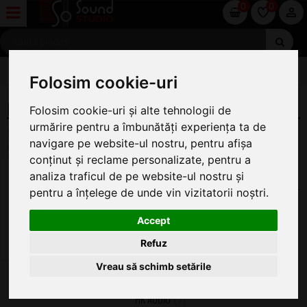
0
0
SONORIZARE
Folosim cookie-uri
DIFUZOARE
Folosim cookie-uri și alte tehnologii de
urmărire pentru a îmbunătăți experiența ta de
Pe această pagină găsiți oferta completă de Difuzoare la cel
navigare pe website-ul nostru, pentru afișa
mai bun preț.
conținut și reclame personalizate, pentru a
DIFUZOARE DE FRECVENTE MEDII-JOASE
analiza traficul de pe website-ul nostru și
(40)
pentru a înțelege de unde vin vizitatorii noștri.
JBL
(1)
FBT
Accept
(5)
YAMAHA
(16)
Refuz
OMNITRONIC
(5)
LAVOCE
Vreau să schimb setările
(3)
LD SYSTEMS
(2)
HK AUDIO
(7)