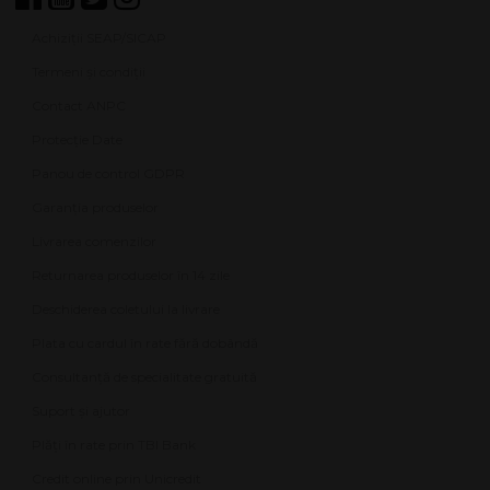
Achiziții SEAP/SICAP
Termeni și condiții
Contact ANPC
Protecție Date
Panou de control GDPR
Garanția produselor
Livrarea comenzilor
Returnarea produselor în 14 zile
Deschiderea coletului la livrare
Plata cu cardul în rate fără dobândă
Consultanță de specialitate gratuită
Suport și ajutor
Plăți în rate prin TBI Bank
Credit online prin Unicredit