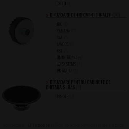
CELTO
(1)
DIFUZOARE DE FRECVENTE INALTE
(26)
JBL
(3)
YAMAHA
(7)
SAL
(1)
LAVOCE
(5)
FBT
(1)
OMNITRONIC
(5)
LD SYSTEMS
(1)
HK AUDIO
(3)
DIFUZOARE PENTRU CABINETE DE
CHITARA SI BAS
(1)
FENDER
(1)
Sonorizare -
Difuzoare
la Sound Studio magazin de muzica