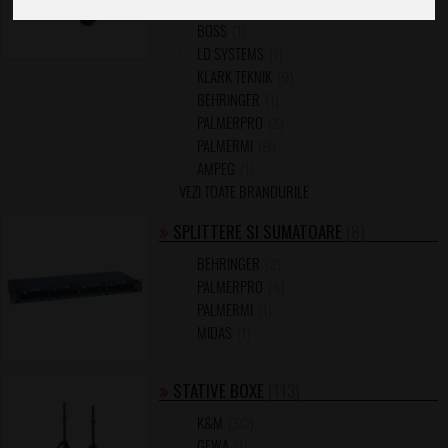
BSS
(1)
BOSS
(1)
LD SYSTEMS
(1)
KLARK TEKNIK
(9)
BEHRINGER
(1)
PALMERPRO
(3)
PALMERMI
(8)
AMPEG
(1)
VEZI TOATE BRANDURILE
SPLITTERE SI SUMATOARE
(8)
BEHRINGER
(2)
PALMERPRO
(4)
PALMERMI
(1)
MIDAS
(1)
STATIVE BOXE
(113)
K&M
(30)
GEWA
(1)