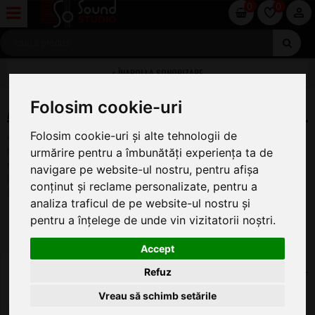
0
0
SONORIZARE
Folosim cookie-uri
ACCESORII SONORIZARE
Folosim cookie-uri și alte tehnologii de
Accesorii pentru instalatii de sonorizare, huse, cutii pentru
mixere audio, stative, rackuri, DI Box & Patch bay. In oferta
urmărire pentru a îmbunătăți experiența ta de
noastra găsiți toate accesoriile necesare la preturi corecte,
navigare pe website-ul nostru, pentru afișa
insotite in totdeauna de sfaturi tehnice competente. Tot ce
conținut și reclame personalizate, pentru a
trebuie sa faci este sa decizi care este produsul care
analiza traficul de pe website-ul nostru și
corespunde nevoile tale. Pentru a ajunge la produsul dorit vă
pentru a înțelege de unde vin vizitatorii noștri.
rugăm dați click pe imagine, numele categoriei, produs sau
marca dorită.
Accept
Accesorii Sonorizare Sound Studio
DI BOX & PATCH BAY
(35)
Refuz
DBX
(2)
Vreau să schimb setările
OMNITRONIC
(4)