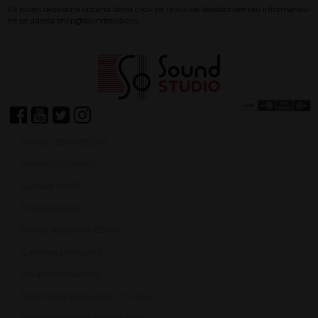
Achiziții SEAP/SICAP
Termeni și condiții
Contact ANPC
Protecție Date
Panou de control GDPR
Garanția produselor
Livrarea comenzilor
Returnarea produselor în 14 zile
Deschiderea coletului la livrare