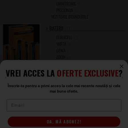
OMNITRONIC
(3)
PRESONUS
(5)
VEZI TOATE BRANDURILE
BATERII
(17)
DURACELL
(2)
VARTA
(8)
GEWA
(1)
ZOOM
(1)
SHURE
(3)
VREI ACCES LA
OFERTE EXCLUSIVE
?
HK AUDIO
(1)
LD SYSTEMS
(1)
Înscrie-te pentru a primi acces la cele mai recente noutăți și cele
PIESE DE SCHIMB PENTRU BOXE
(20)
mai bune oferte.
OMNITRONIC
(2)
Email
ADAM HALL
(6)
FENDER
(1)
GRAVITY
(1)
DA, MĂ ABONEZ!
ROADINGER
(1)