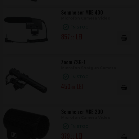
Sennheiser MKE 400
Microfon Camera Video
ÎN STOC
857
.00
Zoom ZSG-1
Microfon Shotgun Camera
ÎN STOC
450
.00
Sennheiser MKE 200
Microfon Camera Video
ÎN STOC
379
.00