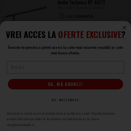
Audio Technica BP 4071l
Microfon Camera Video
LA COMANDĂ
6.057
.00
VREI ACCES LA
OFERTE EXCLUSIVE
?
Înscrie-te pentru a primi acces la cele mai recente noutăți și cele
Audio Technica BP 4071
mai bune oferte.
Microfon Camera Video
Email
LA COMANDĂ
5.255
.00
DA, MĂ ABONEZ!
Audio Technica BP 4029
NU, MULȚUMESC
Microfon Camera Video
LA COMANDĂ
Abonându-te, ești de acord să primești oferte și noutăți prin e-mail. Vă puteți dezabona
4.990
oricănd dând click pe linkul de dezabonare sau informându-ne pe adresa
.00
shop@soundstudio.ro.