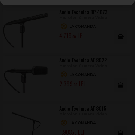
Audio Technica BP 4073
Microfon Camera Video
LA COMANDĂ
4.719
.00
Audio Technica AT 8022
Microfon Camera Video
LA COMANDĂ
2.399
.00
Audio Technica AT 8015
Microfon Camera Video
LA COMANDĂ
1.908
.00