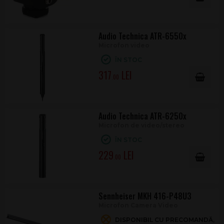
Audio Technica ATR-6550x
Microfon video
ÎN STOC
317
.00
Audio Technica ATR-6250x
Microfon de video/stereo
ÎN STOC
229
.00
Sennheiser MKH 416-P48U3
Microfon Camera Video
DISPONIBIL CU PRECOMANDĂ,