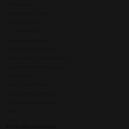
Protecție Date
Panou de control GDPR
Garanția produselor
Livrarea comenzilor
Returnarea produselor în 14 zile
Deschiderea coletului la livrare
Plata cu cardul în rate fără dobândă
Consultanță de specialitate gratuită
Suport și ajutor
Plăți în rate prin TBI Bank
Credit online prin Unicredit
Politica de utilizare cookie-uri
ANPC - SAL
ANPC - SOL
© 2000-2026 Sound Studio