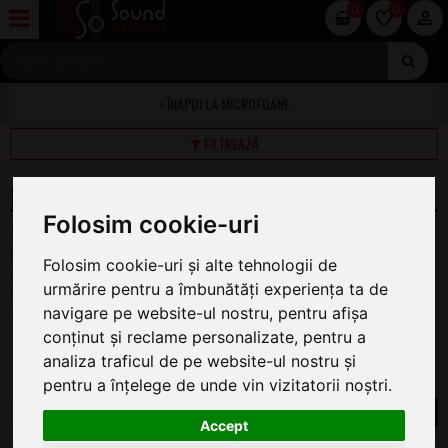
0
0
MICROFOANE
FILTREAZĂ
MICROFOANE PENTRU CAMERE VIDEO
Folosim cookie-uri
Microfoanele pentru camere video sunt microfoane
profesionale cu caracteristici polare supercardioid, de o
Folosim cookie-uri și alte tehnologii de
calitate exceptionala, circuit anti zgomot, constructie
urmărire pentru a îmbunătăți experiența ta de
metalica, boost de frecvente. Aceste microfoane sunt foarte
navigare pe website-ul nostru, pentru afișa
silentioase fiind concepute sa faca fata exigentelor
conținut și reclame personalizate, pentru a
profesionale. ( Filtru frecvente innalte, phantom power - 12v,
24v or 48v, conector XLR.) Pentru articolul dorit vă rugăm
analiza traficul de pe website-ul nostru și
dați click pe imagine, numele categoriei de produs sau marca
pentru a înțelege de unde vin vizitatorii noștri.
dorită.
1
Accept