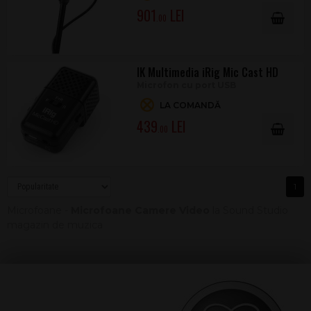
901
.00
IK Multimedia iRig Mic Cast HD
Microfon cu port USB
LA COMANDĂ
439
.00
1
Microfoane -
Microfoane Camere Video
la Sound Studio
magazin de muzica