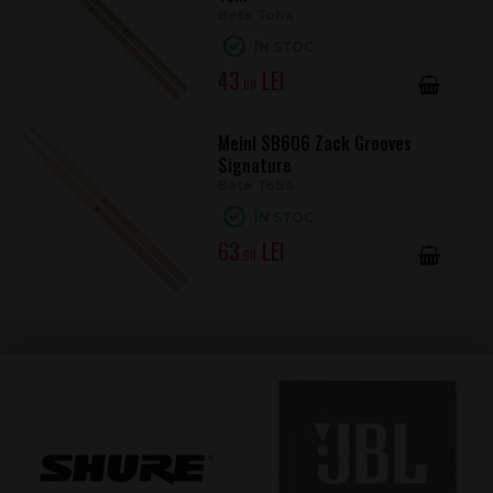
Bete Toba
ÎN STOC
43
.00
Meinl SB606 Zack Grooves
Signature
Bete Toba
ÎN STOC
63
.00