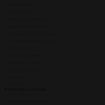
Garanția produselor
Livrarea comenzilor
Returnarea produselor în 14 zile
Deschiderea coletului la livrare
Plata cu cardul în rate fără dobândă
Consultanță de specialitate gratuită
Suport și ajutor
Plăți în rate prin TBI Bank
Credit online prin Unicredit
Politica de utilizare cookie-uri
ANPC - SAL
ANPC - SOL
© 2000-2026 Sound Studio