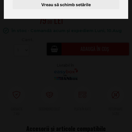
Vreau să schimb setările
79
.00
În stoc · Comandă acum și expediem Luni, 10.Aug
Cant.
ADAUGĂ ÎN COȘ
2 ANI