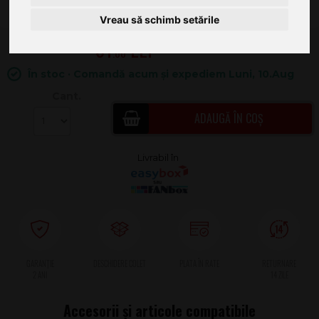
Vreau să schimb setările
61
.00
În stoc · Comandă acum și expediem Luni, 10.Aug
Cant.
ADAUGĂ ÎN COȘ
2 ANI