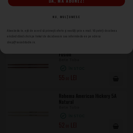
DA, MĂ ABONEZ!
Bete Tobe
Rohema
NU, MULȚUMESC
Abonându-te, ești de acord să primești oferte și noutăți prin e-mail. Vă puteți dezabona
Produse asemănătoare
oricănd dând click pe linkul de dezabonare sau informându-ne pe adresa
shop@soundstudio.ro.
Rohema American Hickory 5A
Fusion
Bete Toba
ÎN STOC
55
.00
Rohema American Hickory 5A
Natural
Bete Toba
ÎN STOC
52
.00