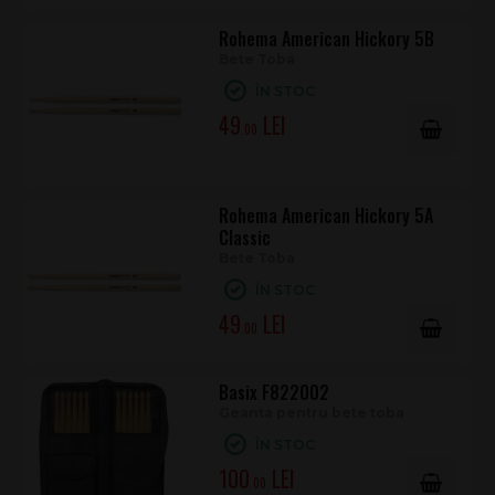
Rohema American Hickory 5B
Bete Toba
ÎN STOC
49
.00
Rohema American Hickory 5A
Classic
Bete Toba
ÎN STOC
49
.00
Basix F822002
Geanta pentru bete toba
ÎN STOC
100
.00