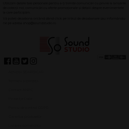
Achiziții SEAP/SICAP
Termeni și condiții
Contact ANPC
Protecție Date
Panou de control GDPR
Garanția produselor
Livrarea comenzilor