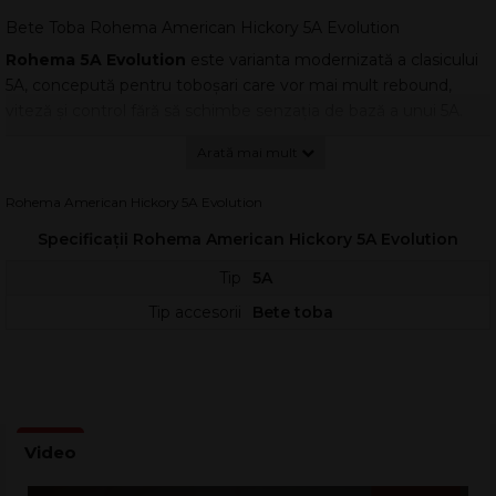
Bete Toba Rohema American Hickory 5A Evolution
Rohema 5A Evolution
este varianta modernizată a clasicului
5A, concepută pentru toboșari care vor mai mult rebound,
viteză și control fără să schimbe senzația de bază a unui 5A.
Designul inovator îmbină ergonomia cu măsurători acustice și
optimizări reale ale geometriei.
Acest model a fost dezvoltat într-un proiect de cercetare
Rohema American Hickory 5A Evolution
realizat de Rohema împreună cu Institutul pentru Fabricarea
Specificații Rohema American Hickory 5A Evolution
Instrumentelor Muzicale (IfM). Rezultatul este o pereche de
bețe cu răspuns mai rapid și un comportament mai previzibil la
Tip
5A
lovire.
Tip accesorii
Bete toba
Față de un 5A standard,
umărul mai lung
(shoulder) crește
semnificativ rebound-ul, dar și viteza și „drive”-ul în execuție.
Măsurătorile acustice IfM au indicat rate de revenire vizibil mai
mari comparativ cu un băț convențional 5A din hickory.
În ciuda profilului modificat,
centrul de greutate
rămâne
practic neschimbat datorită capătului rotunjit al bățului.
Greutatea rămâne în zona familiară deoarece se folosește