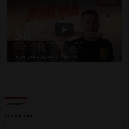
hickory dintr-o clasă mai grea, cu densitate mai mare.
Densitatea crescută a lemnului contribuie și la
durabilitate
sporită
, utilă în stiluri cu atac puternic sau sesiuni lungi. În plus,
conicitatea de la capăt ajută la perceperea imediată a
abaterilor față de poziția optimă în mână.
Play
Când întorci bățul pentru tehnici „butt-end”, forma este mai
blândă cu pielea, oferind confort în contact. Dacă vrei să duci la
alt nivel senzația unui 5A, acest model merită testat în repetiții
și pe scenă.
Caracteristici principale
Model
: 5A
Lemn
: American Hickory
Taper
: lung
Vârf
: acorn
Finisaj
: lăcuit
Greutate
: medie
Numele meu
Rebound
: ridicat, optimizat prin umăr mai lung
Durabilitate
: îmbunătățită prin densitatea mai mare a
hickory-ului