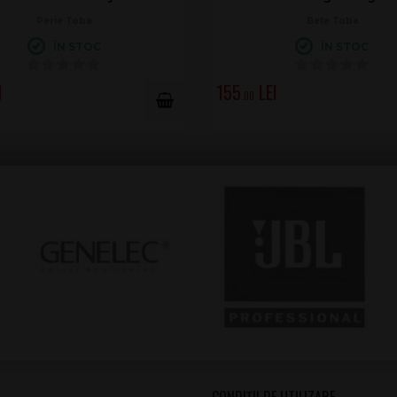
Perie Toba
Bete Toba
ÎN STOC
ÎN STOC
155
.00
CONDIȚII DE UTILIZARE