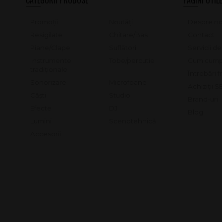
Promoții
Noutăți
Despre no
Resigilate
Chitare/Bas
Contact
Piane/Clape
Suflători
Servicii d
Instrumente
Tobe/percutie
Cum cump
tradiționale
Întrebări 
Sonorizare
Microfoane
Achiziții 
Căști
Studio
Brand-uri
Efecte
DJ
Blog
Lumini
Scenotehnică
Accesorii