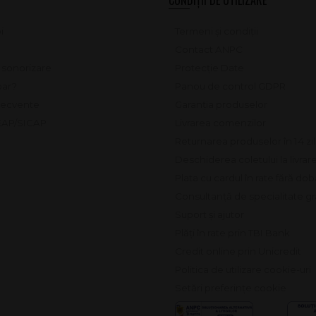
i
Termeni și condiții
Contact ANPC
e sonorizare
Protecție Date
ar?
Panou de control GDPR
frecvente
Garanția produselor
SEAP/SICAP
Livrarea comenzilor
Returnarea produselor în 14 zi
Deschiderea coletului la livrar
Plata cu cardul în rate fără do
Consultanță de specialitate gr
Suport și ajutor
Plăți în rate prin TBI Bank
Credit online prin Unicredit
Politica de utilizare cookie-uri
Setări preferințe cookie