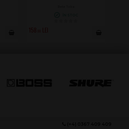
Bete Toba
ÎN STOC
158
.00
(+4) 0367 409 409