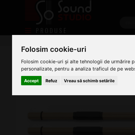
PRODUSE
Tobe/percutie
Bete Tobe
Bete Tobe Rohema
Folosim cookie-uri
Rohema Professional Maple Rods
Folosim cookie-uri și alte tehnologii de urmărire 
personalizate, pentru a analiza traficul de pe websi
Accept
Refuz
Vreau să schimb setările