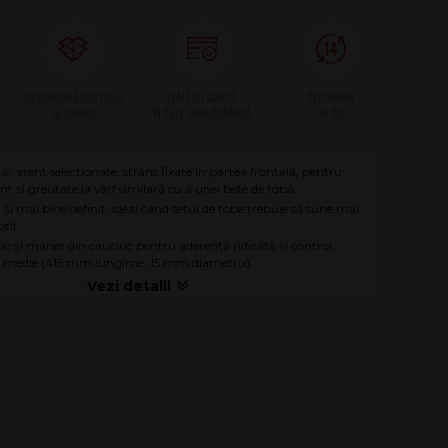
țar atent selecționate, strâns fixate în partea frontală, pentru
t și greutate la vârf similară cu a unei bețe de tobă.
și mai bine definit, ideal când setul de tobe trebuie să sune mai
til.
stic și mâner din cauciuc pentru aderență ridicată și control
te medie (415 mm lungime, 15 mm diametru).