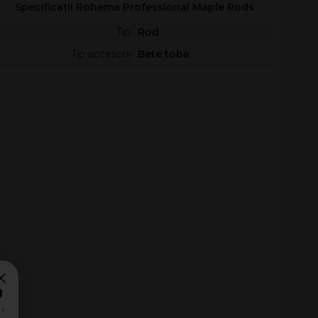
Specificații Rohema Professional Maple Rods
Tip
Rod
Tip accesorii
Bete toba
?