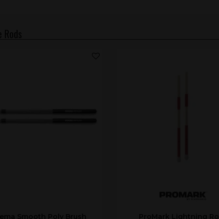
e Rods
ema Smooth Poly Brush
ProMark Lightning R