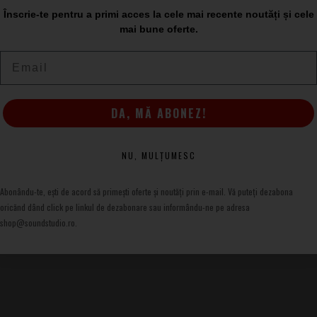
Înscrie-te pentru a primi acces la cele mai recente noutăți și cele
mai bune oferte.
țar)
cauciuc)
Email
(medie)
 16.339″
DA, MĂ ABONEZ!
591″
unt potrivite atât pentru tobe acustice, cât și pentru
NU, MULȚUMESC
e și un răspuns controlat pe snare. Dacă vrei un sunet de rod
del din arțar este o alegere tehnică și fiabilă.
Abonându-te, ești de acord să primești oferte și noutăți prin e-mail. Vă puteți dezabona
oricănd dând click pe linkul de dezabonare sau informându-ne pe adresa
shop@soundstudio.ro.