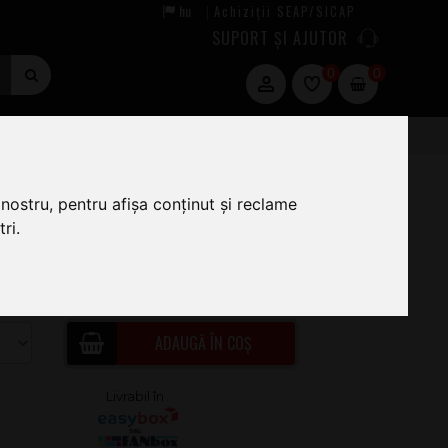
hu
Achiziții SEAP/SICAP
|
SUPORT ȘI AJUTOR
0
0
nostru, pentru afișa conținut și reclame
ri.
5
.00
ÎN STOC · COMANDĂ ACUM ȘI EXPEDIEM
TĂZI
ADAUGĂ ÎN COȘ