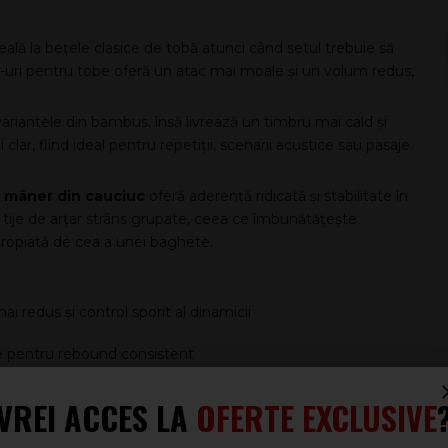
ă la bețele clasice de tobă atunci când setul trebuie să
d-uri pentru tobe oferă un atac mai moale și un volum redus,
variantele din bambus, însă livrează un timbru mai cald și
lar, fiind ideal pentru repetiții, scenarii acustice sau pasaje
u
mâner din cauciuc
oferă aderență ridicată și stabilitate în
 tije de arțar strâns grupate, ceea ce îmbunătățește
propiată de cea a unei baghete.
 redus și control sporit al dinamicii
ate pentru rebound consistent
VREI ACCES LA
OFERTE EXCLUSIVE
lară unei baghete