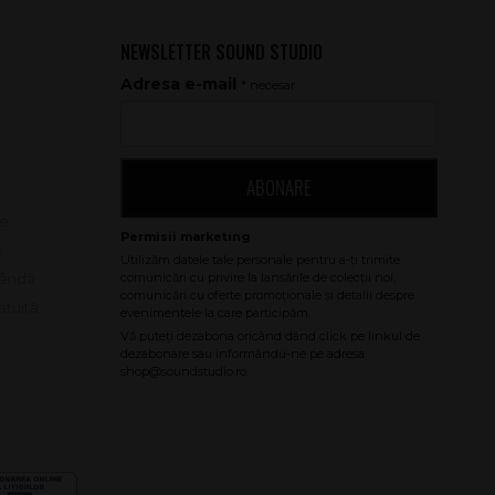
NEWSLETTER SOUND STUDIO
Adresa e-mail
* necesar
ABONARE
le
e
bândă
atuită