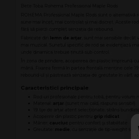
Bete Toba Rohema Professional Maple Rods
ROHEMA Professional Maple Rods sunt o alternativă real
sune mai încet, mai controlat și mai discret. Aceste ro
fără să pierzi complet senzația de rebound.
Fabricate din
lemn de arțar
, sunt mai sensibile decât 
mai muzical. Sunetul specific de rod se evidențiază mai c
unde dinamica trebuie ținută sub control.
În zona de prindere, acoperirea din plastic împreună c
mână. Fixarea fermă în partea frontală menține cele 19
rebound-ul și păstrează senzația de greutate în vârf, a
Caracteristici principale
Rod-uri profesionale pentru tobă, pentru volum mai
Material:
arțar
(sunet mai cald, răspuns sensibil)
19 tije de arțar atent selecționate, strâns bundl
Acoperire din plastic pentru
grip ridicat
Mâner:
cauciuc
pentru confort și stabilitate
Greutate:
medie
, cu senzație de tip-weight simi