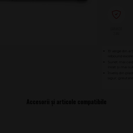
2 ANI
19 verge din ar
rebound excelen
Sunet mai cald 
încet și mai sub
Înveliș din pla
sigur; greuta