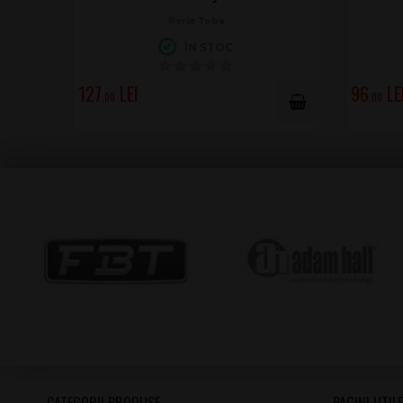
Perie Toba
ÎN STOC
127
96
.00
.00
CATEGORII PRODUSE
PAGINI UTILE