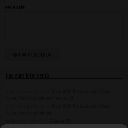
Recenzie
Specificații tehnice
Parametrii de mai jos descriu performanța subwooferului în
aplicații instalate, unde contează eficiența, headroom-ul și
controlul vibrațiilor. Valorile sunt orientate către utilizare
profesională în spații medii și mari.
Tip sistem
Subwoofer pasiv configurat cu Kelton
ADAUGĂ RECENZIA
Method pentru extragerea frecvențelor joase
și filtrarea celor medii și înalte
Driver
Woofer 10″ (250 mm)
Răspuns
45 Hz – 150 Hz (-10 dB tipic)
frecvență
Boxe 100V Profesionale | Boxe
Sensibilitate
95 dB (1 W/1 m, half space)
Tavan, Perete și Coloane
Pioneer DJ
Impedanță
8 Ω (utilizare cu amplificatoare impedanță
Boxe 100V Profesionale | Boxe
joasă sau pe linii de tensiune constantă)
Tavan, Perete și Coloane
Putere
200 W RMS / 400 W program (IEC60268-5)
Pioneer DJ
acceptată