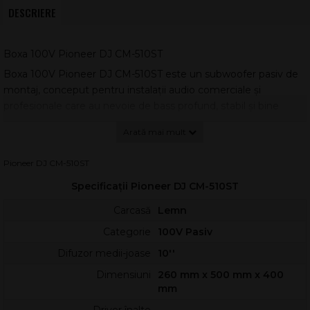
DESCRIERE
Boxa 100V Pioneer DJ CM-510ST
Boxa 100V Pioneer DJ CM-510ST este un subwoofer pasiv de
montaj, conceput pentru instalații audio comerciale și
profesionale care au nevoie de bass profund, stabil și bine
controlat. Se integrează ușor în sisteme pe impedanță joasă
sau pe linii de tensiune constantă, oferind performanță ridicată
într-o carcasă compactă.
Pioneer DJ CM-510ST
Construcția folosește
Kelton Method
pentru extragerea
Specificații Pioneer DJ CM-510ST
eficientă a frecvențelor joase și pentru reducerea energiei
nedorite din zona mediilor și înaltelor. În plus,
Vortex Bass
Carcasă
Lemn
Accelerator
optimizează fluxul de aer, contribuind la un
Categorie
100V Pasiv
răspuns mai ferm în sub-bass și la un control mai bun la
volume mari.
Difuzor medii-joase
10''
Dimensiuni
260 mm x 500 mm x 400
Avantaje pentru instalații 70/100 V
mm
Pioneer DJ CM-510ST include transformator pentru sisteme
Driver înalte
-