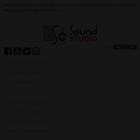
Achiziții SEAP/SICAP
Termeni și condiții
Contact ANPC
Protecție Date
Panou de control GDPR
Garanția produselor
Livrarea comenzilor
Returnarea produselor în 14 zile