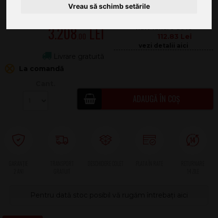
Vreau să schimb setările
3.208
.00
112.83
Livrare gratuită
La comandă
Cant.
ADAUGĂ ÎN COȘ
2 ANI
Pentru dată stoc posibil vă rugăm întrebați aici