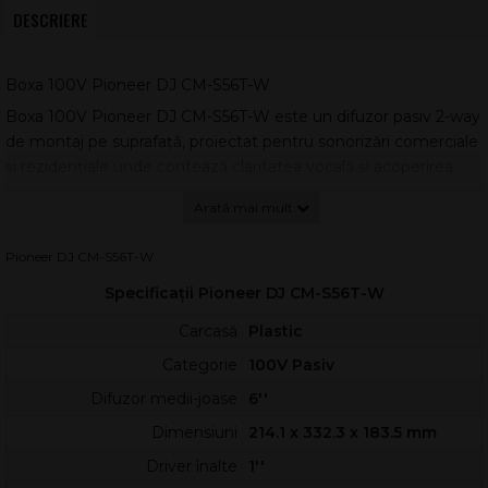
DESCRIERE
Boxa 100V Pioneer DJ CM-S56T-W
Boxa 100V Pioneer DJ CM-S56T-W este un difuzor pasiv 2-way
de montaj pe suprafață, proiectat pentru sonorizări comerciale
și rezidențiale unde contează claritatea vocală și acoperirea
uniformă. Arhitectura bass-reflex oferă un răspuns echilibrat, cu
joase ferme și înalte detaliate, potrivit pentru muzică
ambientală și anunțuri.
Pioneer DJ CM-S56T-W
Cu dispersie de 110° H × 110° V, această boxă asigură o
Specificații Pioneer DJ CM-S56T-W
distribuție omogenă a sunetului în încăperi largi, reducând
zonele „moarte”. Sensibilitatea de 88 dB (1 W/1 m) și SPL
Carcasă
Plastic
maxim de aproximativ 113 dB (peak) permit un nivel sonor
Categorie
100V Pasiv
convingător în aplicații de zi cu zi.
Difuzor medii-joase
6''
Caracteristici principale
Dimensiuni
214.1 x 332.3 x 183.5 mm
Construcția este gândită pentru instalare rapidă și integrare
Driver înalte
1''
discretă, inclusiv pe suprafețe curbate. Carcasa din PP și grila