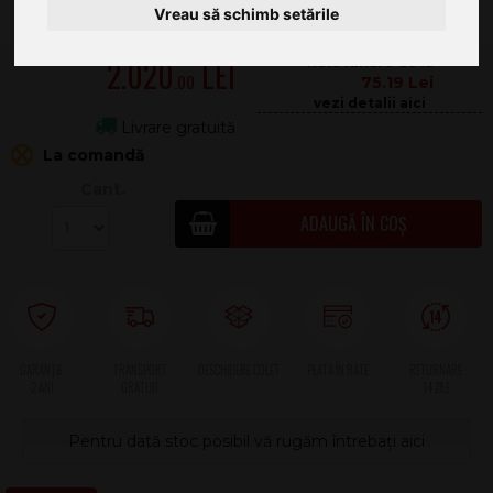
Vreau să schimb setările
2.020
.00
75.19
Livrare gratuită
La comandă
Cant.
ADAUGĂ ÎN COȘ
2 ANI
Pentru dată stoc posibil vă rugăm întrebați aici