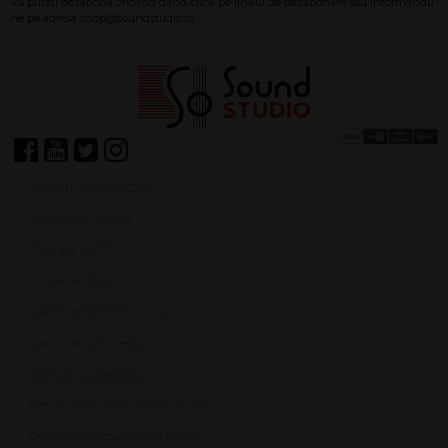
Achiziții SEAP/SICAP
Termeni și condiții
Contact ANPC
Protecție Date
Panou de control GDPR
Garanția produselor
Livrarea comenzilor
Returnarea produselor în 14 zile
Deschiderea coletului la livrare