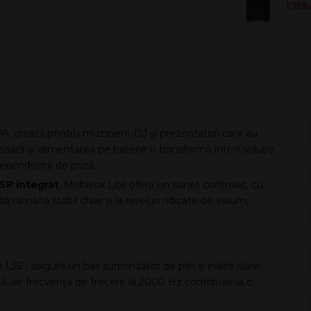
1.388
.0
PA, creată pentru muzicieni, DJ și prezentatori care au
ușoară și alimentarea pe baterie o transformă într-o soluție
 dependență de priză.
SP integrat
, Mobivox Lite oferă un sunet controlat, cu
ă rămână stabil chiar și la niveluri ridicate de volum,
,35”, asigură un bas surprinzător de plin și înalte clare.
, iar frecvența de trecere la 2000 Hz contribuie la o