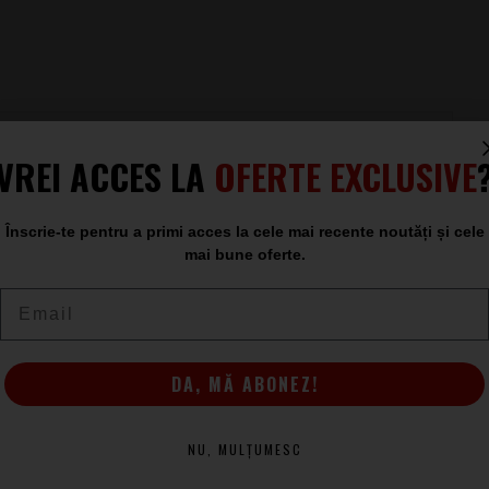
50 Hz - 200 Hz
VREI ACCES LA
OFERTE EXCLUSIVE
110 dB
8”
1,35”
Înscrie-te pentru a primi acces la cele mai recente noutăți și cele
mai bune oferte.
echilibrat/neechilibrat
Email
XLR, jack
XLR
-40 dBu/0 dBu
DA, MĂ ABONEZ!
2000 Hz
OCP/OVP
NU, MULȚUMESC
limitator ușor