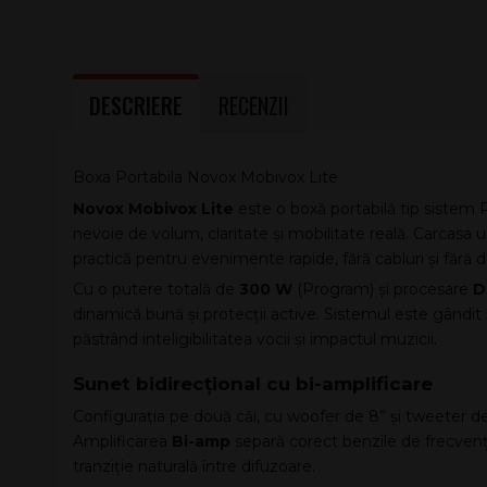
DESCRIERE
RECENZII
Boxa Portabila Novox Mobivox Lite
Novox Mobivox Lite
este o boxă portabilă tip sistem 
nevoie de volum, claritate și mobilitate reală. Carcasa 
practică pentru evenimente rapide, fără cabluri și fără
Cu o putere totală de
300 W
(Program) și procesare
D
dinamică bună și protecții active. Sistemul este gândit s
păstrând inteligibilitatea vocii și impactul muzicii.
Sunet bidirecțional cu bi-amplificare
Configurația pe două căi, cu woofer de 8” și tweeter de 1
Amplificarea
Bi-amp
separă corect benzile de frecvență
tranziție naturală între difuzoare.