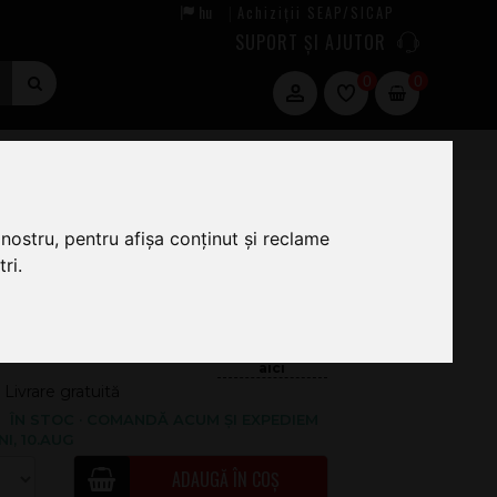
hu
Achiziții SEAP/SICAP
|
SUPORT ȘI AJUTOR
0
0
nostru, pentru afișa conținut și reclame
ri.
59
.00
79.92
Livrare gratuită
ÎN STOC · COMANDĂ ACUM ȘI EXPEDIEM
NI, 10.AUG
ADAUGĂ ÎN COȘ