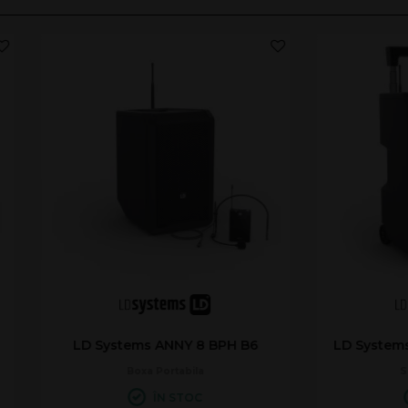
stems ANNY® 10 HHD 2 B8
LD Systems ANNY® 10 B
Sistem Portabil
Sistem Portabil
ÎN STOC
DISPONIBIL CU PRECO