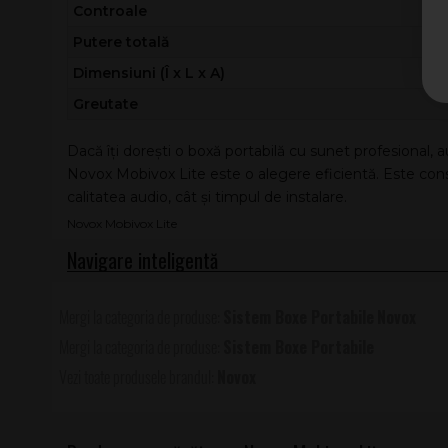
Controale
Putere totală
Dimensiuni (Î x L x A)
Greutate
Dacă îți dorești o boxă portabilă cu sunet profesional, a
Novox Mobivox Lite este o alegere eficientă. Este co
calitatea audio, cât și timpul de instalare.
Novox Mobivox Lite
Sistem Boxe Portabile
Novox
Sistem Boxe Portabile
Novox