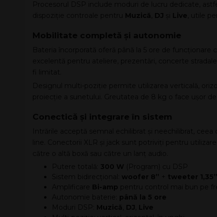
Procesorul DSP include moduri de lucru dedicate, astfel
dispoziție controale pentru
Muzică
,
DJ
și
Live
, utile p
Mobilitate completă și autonomie
Bateria încorporată oferă până la 5 ore de funcționare c
excelentă pentru ateliere, prezentări, concerte stradale
fi limitat.
Designul multi-poziție permite utilizarea verticală, orizo
proiecție a sunetului. Greutatea de 8 kg o face ușor de
Conectică și integrare în sistem
Intrările acceptă semnal echilibrat și neechilibrat, ceea 
line. Conectorii XLR și jack sunt potriviți pentru utilizar
către o altă boxă sau către un lanț audio.
Putere totală:
300 W
(Program) cu DSP
Sistem bidirecțional:
woofer 8”
+
tweeter 1,35
Amplificare
Bi-amp
pentru control mai bun pe f
Autonomie baterie:
până la 5 ore
Moduri DSP:
Muzică
,
DJ
,
Live