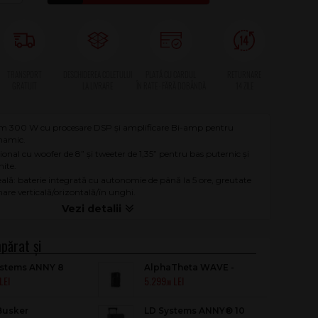
m 300 W cu procesare DSP și amplificare Bi-amp pentru
inamic.
ional cu woofer de 8” și tweeter de 1,35” pentru bas puternic și
nite.
eală: baterie integrată cu autonomie de până la 5 ore, greutate
nare verticală/orizontală/în unghi.
ystems ANNY 8
AlphaTheta WAVE -
5.299
B6
EIGHT
.00
Busker
LD Systems ANNY® 10