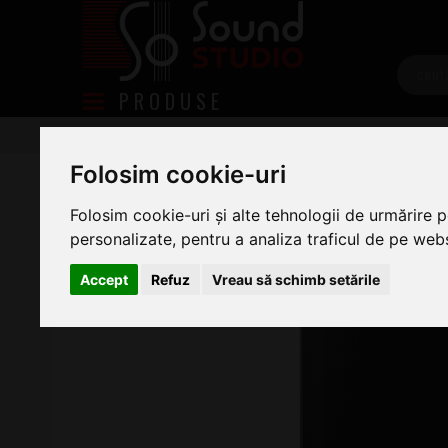
PRODUSE
Sonorizare
Boxe si subwoofere
Sisteme Portabi
Novox Mobivox Lite
Folosim cookie-uri
Folosim cookie-uri și alte tehnologii de urmărire 
personalizate, pentru a analiza traficul de pe websi
Accept
Refuz
Vreau să schimb setările