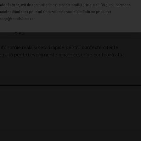
Muzică/DJ/Live
Abonându-te, ești de acord să primești oferte și noutăți prin e-mail. Vă puteți dezabona
oricănd dând click pe linkul de dezabonare sau informându-ne pe adresa
Program 300 W
shop@soundstudio.ro.
400 x 270 x 280 mm
8 kg
utonomie reală și setări rapide pentru contexte diferite,
nstruită pentru evenimente dinamice, unde contează atât