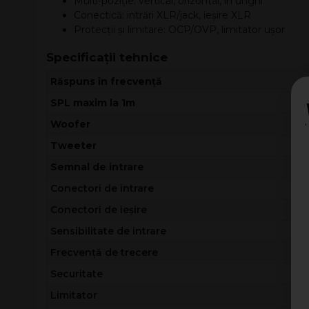
Multi-poziție: vertical, orizontal, în unghi
Conectică: intrări XLR/jack, ieșire XLR
Protecții și limitare: OCP/OVP, limitator ușor
Specificații tehnice
Răspuns în frecvență
SPL maxim la 1m
Woofer
Tweeter
Semnal de intrare
Conectori de intrare
Conectori de ieșire
Sensibilitate de intrare
Frecvență de trecere
Securitate
Limitator