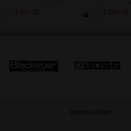
EXPEDIERE POSIBILĂ: 19.AU
4.336
.00
CONDIȚII DE UTILIZARE
i
Termeni și condiții