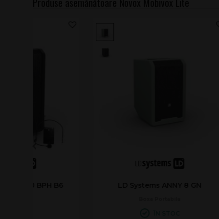
Produse asemănătoare Novox Mobivox Lite
LD Systems ANNY® 10 HBH 2 B8
LD Sy
Sistem Portabil
DISPONIBIL CU PRECOMANDĂ,