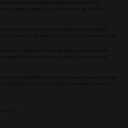
 încât boxa să se adapteze rapid contextului. Ai la
entru egalizare și răspuns optim în funcție de conținut.
ontinuă, chiar și la volume mai ridicate. Este o alegere
 sau petreceri în aer liber, unde accesul la alimentare poate
ntală sau în unghi, în funcție de spațiu și de direcția de
 transportat și de repoziționat în timpul evenimentului.
ce îți oferă flexibilitate pentru microfoane, mixere sau surse
e profesională, iar ieșirea XLR ajută la extinderea sistemului
”
recvențe