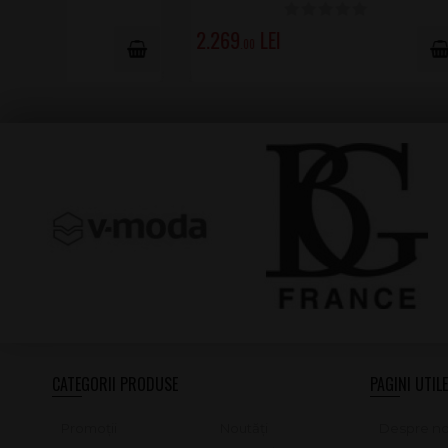
EXPEDIERE POSIBILĂ: 19.AUG.2026
4.775
.00
5.211
.00
CATEGORII PRODUSE
PAGINI UTILE
Promoții
Noutăți
Despre no