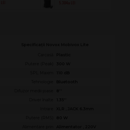
5.304
BPH 2 B8
0
.00
Specificații Novox Mobivox Lite
Carcasă
Plastic
Putere (Peak)
300 W
SPL Maxim
110 dB
Tehnologie
Bluetooth
Difuzor medii-joase
8''
Driver înalte
1.35''
Intrare
XLR , JACK 6.3mm
Putere (RMS)
80 W
Alimentare prin
Alimentator , 220V