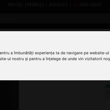
NOUTĂȚI
|
PROMOȚII
|
RESIGILATE
|
CARD CADOU
le
Sistem Boxe Portabile Novox
Novox Mobivox Lite
pentru a îmbunătăți experiența ta de navigare pe website-ul 
te-ul nostru și pentru a înțelege de unde vin vizitatorii noșt
9
LU