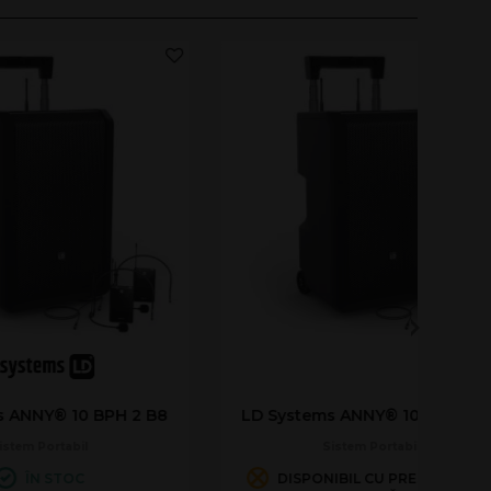
PH B8
LD Systems ANNY® 10 HHD B8
Sistem Portabil
MANDĂ,
ÎN STOC