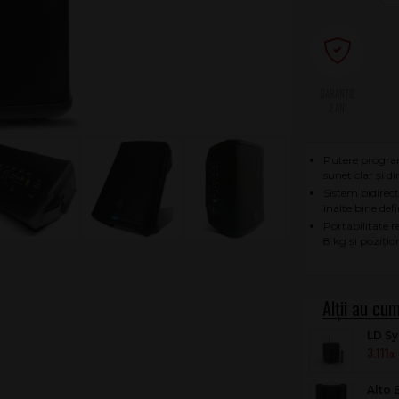
2 ANI
Putere progra
sunet clar și d
Sistem bidirecț
înalte bine defi
Portabilitate r
8 kg și pozițio
LD S
3.111
HHD 
.00
Alto 