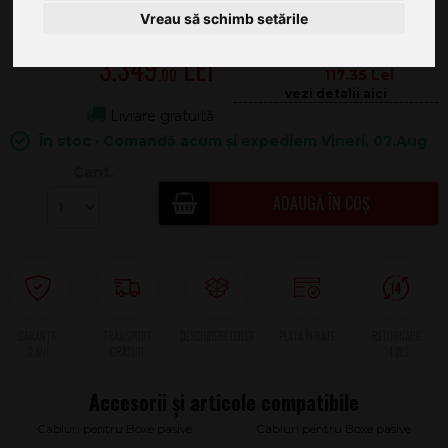
Vreau să schimb setările
3.349
.00
117.35
Livrare gratuită
În stoc · Comandă acum și expediem Vineri, 07.Aug
Cant.
ADAUGĂ ÎN COȘ
2 ANI
Cabluri pentru Boxe pasive
Cabluri pentru Boxe pasive