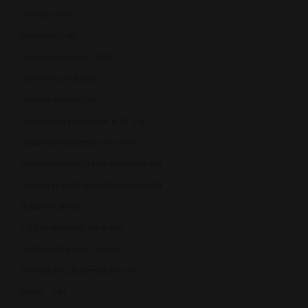
Contact ANPC
Protecție Date
Panou de control GDPR
Garanția produselor
Livrarea comenzilor
Returnarea produselor în 14 zile
Deschiderea coletului la livrare
Plata cu cardul în rate fără dobândă
Consultanță de specialitate gratuită
Suport și ajutor
Plăți în rate prin TBI Bank
Credit online prin Unicredit
Politica de utilizare cookie-uri
ANPC - SAL