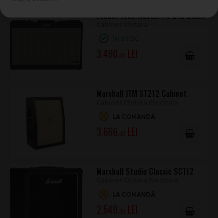
Fender Tone Master FR-212 Black
Impedanță
N/A - Active Speaker
Cabinet Chitara
Reglaje
Volume, Treble, Middle, Bass, Cut
ÎN STOC
Material cabinet
Lightweight Plywood
3.490
.00
Mâner
Leather Strap
Culoare
Tweed
Greutate
15.85 kg
Marshall JTM ST212 Cabinet
Cabinet Chitara Electrica
Dimensiuni
54.61 x 70.10 x 37.01 (cm)
LA COMANDĂ
Accesorii incluse
IEC Power Cable, Owners Manual
3.666
.00
Pentru cine este recomandat
Fender Tone Master FR-12 Tweed este ideal ca cabinet activ
pentru chitară electrică în setup-uri cu modelare, unde ai
Marshall Studio Classic SC112
nevoie de redare full-range, volum generos și control rapid al
Cabinet Chitara Electrica
EQ-ului. Este o alegere practică pentru scenă, repetiții și
LA COMANDĂ
monitorizare personală, păstrând în același timp aspectul clasic
2.549
.00
Fender.