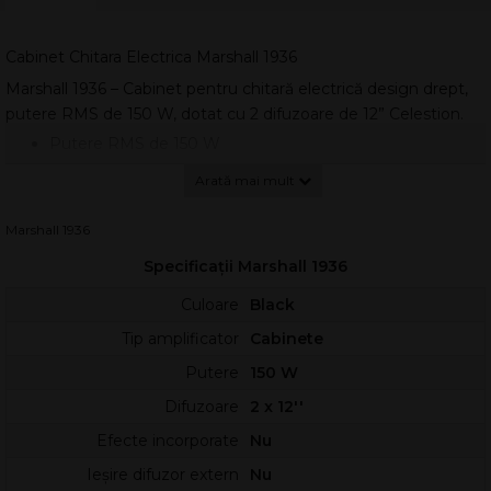
Cabinet Chitara Electrica Marshall 1936
Marshall 1936 – Cabinet pentru chitară electrică design drept,
putere RMS de 150 W, dotat cu 2 difuzoare de 12” Celestion.
Putere RMS de 150 W
Configurație 2 x 12”, design drept
2 x difuzoare de 12” Celestion G12T75
Impedanță: 1 x 8 Ω mono / 2 x 16 Ω stereo
Marshall 1936
Carcasă din MDF
Dimensiuni: 740 x 600 x 310 mm
Specificații Marshall 1936
Greutate: 24.6 kg
cablu difuzor inclus
Culoare
Black
Tip amplificator
Cabinete
Putere
150 W
Difuzoare
2 x 12''
Efecte incorporate
Nu
Ieșire difuzor extern
Nu