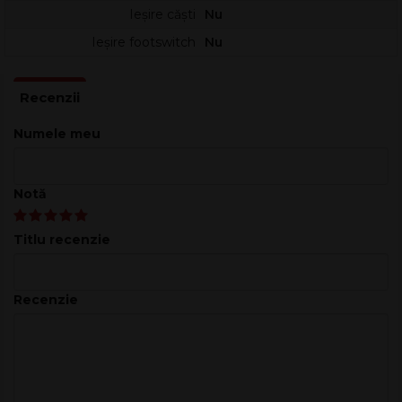
Ieșire căști
Nu
Ieșire footswitch
Nu
Numele meu
Notă
Titlu recenzie
Recenzie