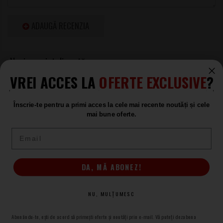
ADAUGĂ RECENZIA
VREI ACCES LA
OFERTE EXCLUSIVE
?
Cabinete pentru Chitare Electrice
Marshall
Înscrie-te pentru a primi acces la cele mai recente noutăți și cele
Cabinete pentru Chitare Electrice
mai bune oferte.
Marshall
Email
Produse asemănătoare
DA, MĂ ABONEZ!
Marshall JVMC212
NU, MULȚUMESC
Cabinet Chitara Electrica
LA COMANDĂ
Abonându-te, ești de acord să primești oferte și noutăți prin e-mail. Vă puteți dezabona