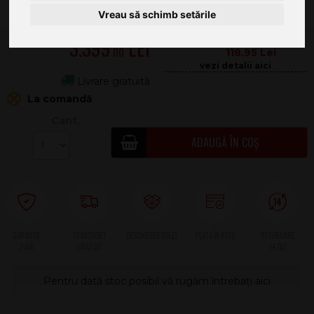
Vreau să schimb setările
3.399
.00
118.95
Livrare gratuită
La comandă
Cant.
ADAUGĂ ÎN COȘ
2 ANI
Pentru dată stoc posibil vă rugăm întrebați aici