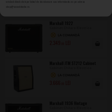
2.771
oricănd dând click pe linkul de dezabonare sau informându-ne pe adresa
.00
shop@soundstudio.ro.
Marshall 1922
Cabinet Chitara Electrica
LA COMANDĂ
2.349
.00
Marshall JTM ST212 Cabinet
Cabinet Chitara Electrica
LA COMANDĂ
3.666
.00
Marshall 1936 Vintage
Cabinet Chitara Electrica