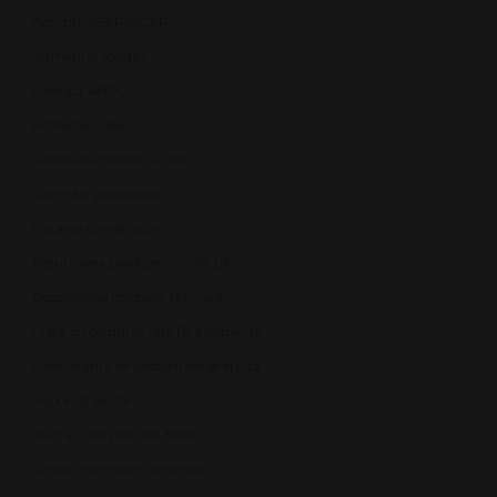
Achiziții SEAP/SICAP
Termeni și condiții
Contact ANPC
Protecție Date
Panou de control GDPR
Garanția produselor
Livrarea comenzilor
Returnarea produselor în 14 zile
Deschiderea coletului la livrare
Plata cu cardul în rate fără dobândă
Consultanță de specialitate gratuită
Suport și ajutor
Plăți în rate prin TBI Bank
Credit online prin Unicredit