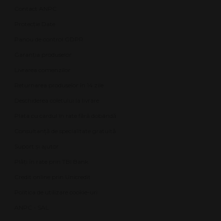
Contact ANPC
Protecție Date
Panou de control GDPR
Garanția produselor
Livrarea comenzilor
Returnarea produselor în 14 zile
Deschiderea coletului la livrare
Plata cu cardul în rate fără dobândă
Consultanță de specialitate gratuită
Suport și ajutor
Plăți în rate prin TBI Bank
Credit online prin Unicredit
Politica de utilizare cookie-uri
ANPC - SAL