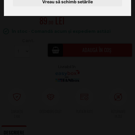
Vreau să schimb setările
89
.00
În stoc · Comandă acum și expediem astăzi
Cant.
ADAUGĂ ÎN COȘ
2 ANI
DESCRIERE