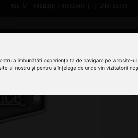
NOUTĂȚI
|
PROMOȚII
|
RESIGILATE
|
CARD CADOU
Diverse accesorii pt tobe Meinl
Meinl MBKT Antique Tin
pentru a îmbunătăți experiența ta de navigare pe website-ul 
te-ul nostru și pentru a înțelege de unde vin vizitatorii noșt
6
AS