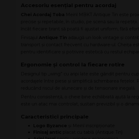
Accesoriu esențial pentru acordaj
Chei Acordaj Toba
Meinl MBKT Antique Tin este proiec
precise și repetabile, în studio, pe scenă sau la repetiții.
încât fiecare tirant să poată fi ajustat uniform, fără efort 
Finisajul
Antique Tin
adaugă un look vintage și contribui
transport și contact frecvent cu hardware-ul. Cheița e
pentru identificare și potrivire estetică cu restul echip
Ergonomie și control la fiecare rotire
Designul tip „wing” cu aripi late este gândit pentru c
acordajele între piese și simplifică schimbarea fețelor. 
reducând riscul de alunecare și de tensionare inegală.
Pentru consistență, o cheie bine echilibrată ajută la r
este un atac mai controlat, sustain previzibil și o din
Caracteristici principale
Logo Byzance
și Meinl inscripționate
Finisaj antic
placat cu tablă (Antique Tin)
Aripi largi
pentru prindere ergonomică