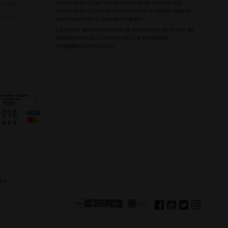
bândă
atuită
te.