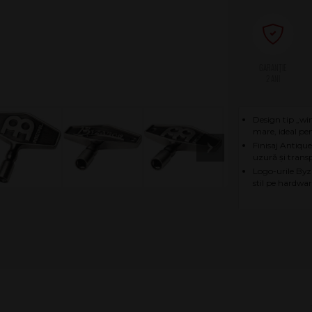
2 ANI
Design tip „wi
mare, ideal pen
Finisaj Antique
uzură și trans
Logo-urile Byza
stil pe hardwa