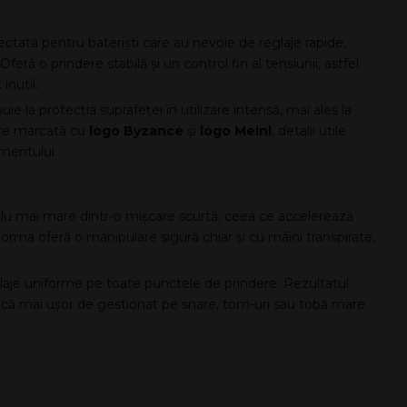
tată pentru bateriști care au nevoie de reglaje rapide,
 Oferă o prindere stabilă și un control fin al tensiunii, astfel
inutil.
e la protecția suprafeței în utilizare intensă, mai ales la
ste marcată cu
logo Byzance
și
logo Meinl
, detalii utile
amentului.
uplu mai mare dintr-o mișcare scurtă, ceea ce accelerează
Forma oferă o manipulare sigură chiar și cu mâini transpirate,
eglaje uniforme pe toate punctele de prindere. Rezultatul
amică mai ușor de gestionat pe snare, tom-uri sau tobă mare.