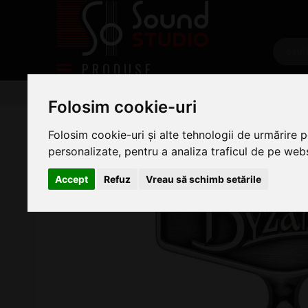
PRODUSE
Tobe/percutie
Accesorii toba
Diverse accesorii
Folosim cookie-uri
Meinl MBKT Antique Tin
Folosim cookie-uri și alte tehnologii de urmărire 
personalizate, pentru a analiza traficul de pe websi
Accept
Refuz
Vreau să schimb setările