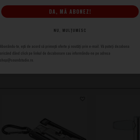
stabil și o întreținere eficientă a tobelor.
DA, MĂ ABONEZ!
NU, MULȚUMESC
Abonându-te, ești de acord să primești oferte și noutăți prin e-mail. Vă puteți dezabona
oricănd dând click pe linkul de dezabonare sau informându-ne pe adresa
shop@soundstudio.ro.