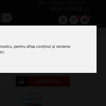
hu
Achiziții SEAP/SICAP
|
SUPORT ȘI AJUTOR
0
0
nostru, pentru afișa conținut și reclame
ri.
5
.00
ÎN STOC · COMANDĂ ACUM ȘI EXPEDIEM
TĂZI
ADAUGĂ ÎN COȘ