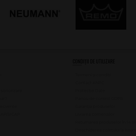
CONDIȚII DE UTILIZARE
i
Termeni și condiții
Contact ANPC
e sonorizare
Protecție Date
ar?
Panou de control GDPR
frecvente
Garanția produselor
SEAP/SICAP
Livrarea comenzilor
Returnarea produselor în 14 zi
Deschiderea coletului la livrar