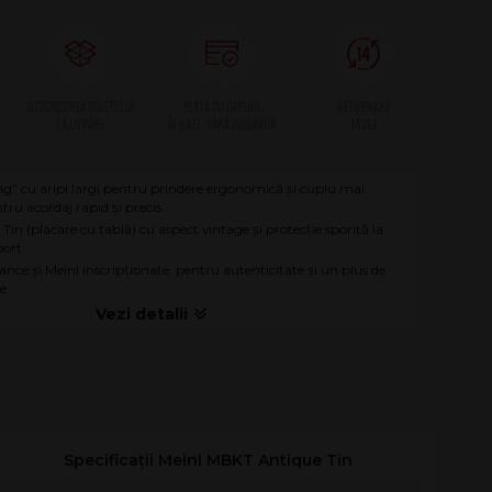
ng” cu aripi largi pentru prindere ergonomică și cuplu mai
tru acordaj rapid și precis
 Tin (placare cu tablă) cu aspect vintage și protecție sporită la
port
nce și Meinl inscripționate, pentru autenticitate și un plus de
re
Specificații Meinl MBKT Antique Tin