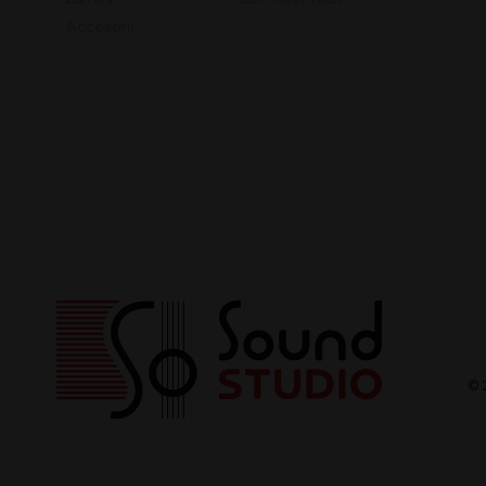
Lumini
Scenotehnică
Accesorii
© 