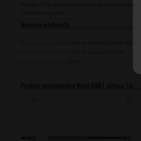
Antique Tin îți oferă controlul necesar pentru un acordaj 
Meinl MBKT Antique Tin
Diverse accesorii pt tobe
Meinl
Diverse accesorii pt tobe
Meinl
Produse asemănătoare Meinl MBKT Antique Tin