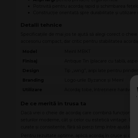
Potrivită pentru acordaj rapid și schimbarea fețel
Construcție orientată spre durabilitate și utilizare
Detalii tehnice
Specificațiile de mai jos te ajută să alegi corect o chei
accesoriu compact, dar critic pentru stabilitatea acordaj
Model
Meinl MBKT
Finisaj
Antique Tin (placare cu tablă, aspe
Design
Tip „wing”, aripi late pentru prin
Branding
Logo-urile Byzance și Meinl
Utilizare
Acordaj tobe, întreținere hardwar
De ce merită în trusa ta
Dacă vrei o cheie de acordaj care combină funcționalit
seturilor moderne, cât și celor cu estetică vintage. Est
curate și consistente, fără să pierzi timp între ajustări.
Pentru rezultate optime, aplică acordaj în cruce și creș