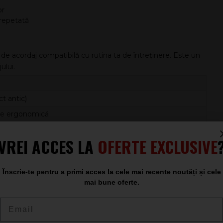
or
 repetată
e de acordaj compatibilă cu rutina ta de întreținere. Este un
ului.
ct antic)
dere ergonomică
VREI ACCES LA
OFERTE EXCLUSIVE
e, schimbare capete
Înscrie-te pentru a primi acces la cele mai recente noutăți și cele
atea cu un aspect distinct, acest model se potrivește atât
mai bune oferte.
e ideală pentru sesiuni lungi, unde ai nevoie de reglaje
Email
te tensiunea progresiv pe fiecare tirant. Astfel, Meinl MBKT