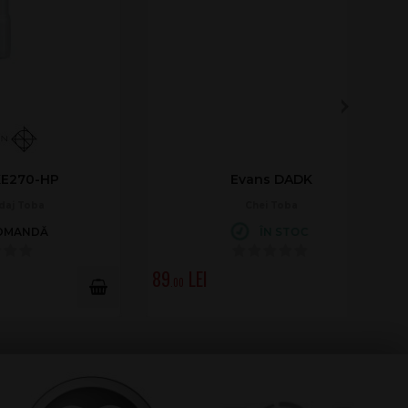
Evans DADK
Chei Toba
ÎN STOC
89
.00