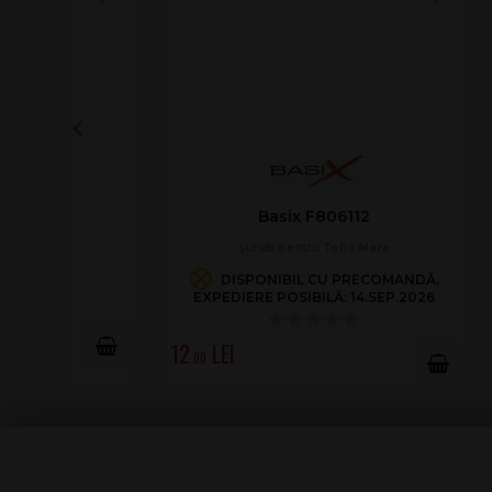
Basix F806112
M
Șurub pentru Tobă Mare
DISPONIBIL CU PRECOMANDĂ,
EXPEDIERE POSIBILĂ: 14.SEP.2026
117
.00
12
.00