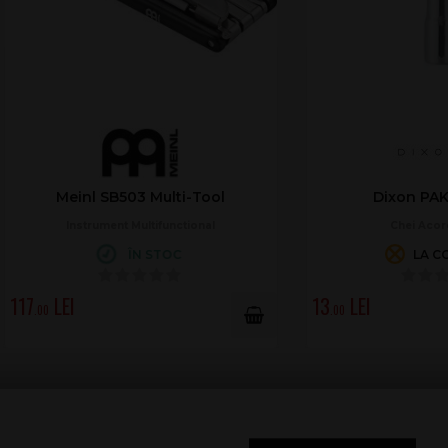
einl SB503 Multi-Tool
Dixon PAKE270-HP
Instrument Multifunctional
Chei Acordaj Toba
ÎN STOC
LA COMANDĂ
13
.00