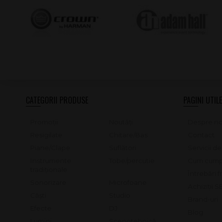
CATEGORII PRODUSE
PAGINI UTILE
Promoții
Noutăți
Despre no
Resigilate
Chitare/Bas
Contact
Piane/Clape
Suflători
Servicii d
Instrumente
Tobe/percutie
Cum cump
tradiționale
Întrebări 
Sonorizare
Microfoane
Achiziții 
Căști
Studio
Brand-uri
Efecte
DJ
Blog