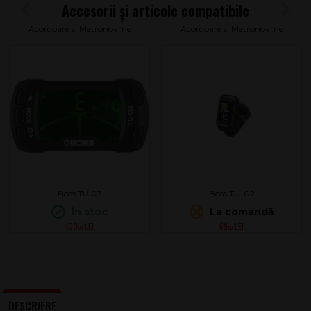
Acordoare si Metronoame
Acordoare si Metronoame
Boss TU 03
Boss TU-02
În stoc
La comandă
100
69
.00
.00
DESCRIERE