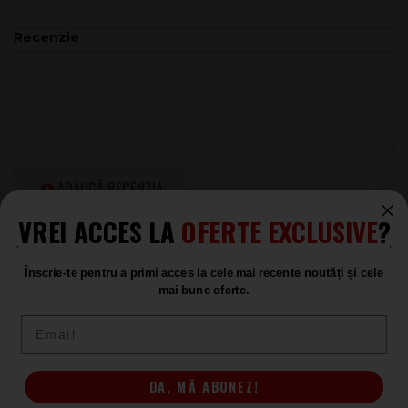
Epiphone EB3 CH - chitară bas)
Corp
Mahon
Recenzie
Grif
Mahon
Tastieră
Palisandru
Inlay-uri
Trapezoide
Scară
34”
Număr de
22
ADAUGĂ RECENZIA
taste
Feronerie
Cromat
VREI ACCES LA
OFERTE EXCLUSIVE
?
Cheițe
Aspect 2:2
Înscrie-te pentru a primi acces la cele mai recente noutăți și cele
Doze
1 x Sidewinder humbucker (gât), 1 x NYT Mini-
mai bune oferte.
Humbucker (punte)
Chitare Bas Electrice | Fender,
Email
Controale
Două potențiometre de volum și ton,
Yamaha, Squier, Ibanez, Cort
Epiphone
comutator cu trei poziții
Chitare Bas Electrice | Fender,
Culoare
Cireș
Yamaha, Squier, Ibanez, Cort
DA, MĂ ABONEZ!
Epiphone