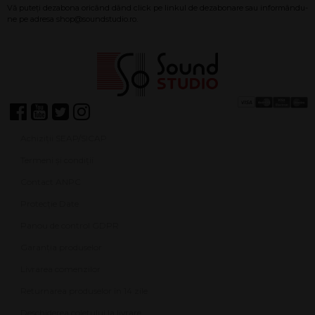
Achiziții SEAP/SICAP
Termeni și condiții
Contact ANPC
Protecție Date
Panou de control GDPR
Garanția produselor
Livrarea comenzilor
Returnarea produselor în 14 zile
Deschiderea coletului la livrare