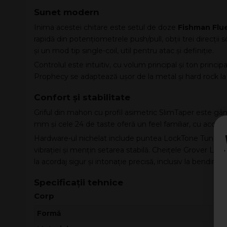
Sunet modern
Inima acestei chitare este setul de doze
Fishman Flu
rapidă din potențiometrele push/pull, obții trei direcț
și un mod tip single-coil, util pentru atac și definiție.
Controlul este intuitiv, cu volum principal și ton princi
Prophecy se adaptează ușor de la metal și hard rock la a
Confort și stabilitate
Griful din mahon cu profil asimetric SlimTaper este gândi
mm și cele 24 de taste oferă un feel familiar, cu acces ex
Hardware-ul nichelat include puntea LockTone Tune-O-M
vibrației și mențin setarea stabilă. Cheițele Grover L
la acordaj sigur și intonație precisă, inclusiv la bending 
Specificații tehnice
Corp
Formă