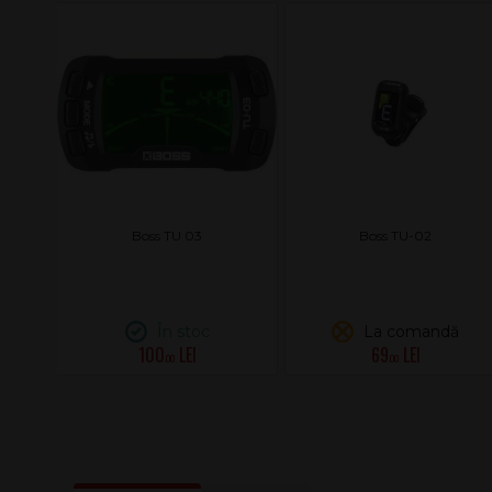
ion
Boss TU 03
Boss TU-02
În stoc
La comandă
100
69
.00
.00