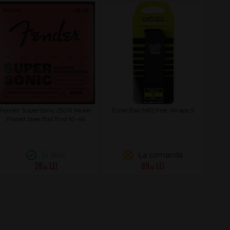
Fender SuperSonic 250R Nickel
Ernie Ball 9612 Fret Wraps S
Plated Steel Ball End 10-46
În stoc
La comandă
28
89
.00
.30