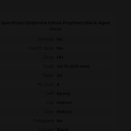
Specificații Epiphone Extura Prophecy Black Aged
Gloss
Tremolo
Nu
Switch doze
Nu
Doze
HH
Scală
24.75 (629 mm)
Taste
24
Nr Corzi
6
Griff
Ebony
Gât
Mahon
Corp
Mahon
Pickguard
Nu
Culoare
Black