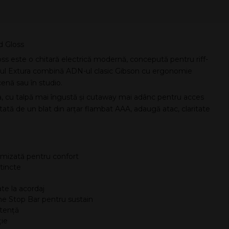
d Gloss
oss este o chitară electrică modernă, concepută pentru riff-
signul Extura combină ADN-ul clasic Gibson cu ergonomie
cenă sau în studio.
ura, cu talpă mai îngustă și cutaway mai adânc pentru acces
etată de un blat din arțar flambat AAA, adaugă atac, claritate
timizată pentru confort
tincte
te la acordaj
e Stop Bar pentru sustain
stență
ție