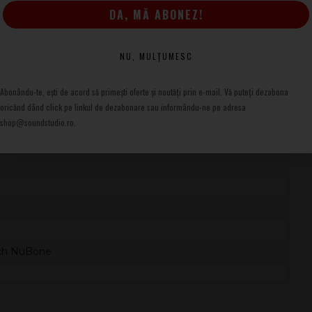
Mahon
DA, MĂ ABONEZ!
Arțar flambat AAA
Niciuna
NU, MULȚUMESC
Albă, strat unic
Abonându-te, ești de acord să primești oferte și noutăți prin e-mail. Vă puteți dezabona
oricănd dând click pe linkul de dezabonare sau informându-ne pe adresa
shop@soundstudio.ro.
ire asimetrică
ech NuBone