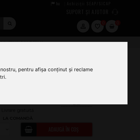
hu
Achiziții SEAP/SICAP
|
SUPORT ȘI AJUTOR
0
0
ecy Black Aged Gloss
nostru, pentru afișa conținut și reclame
.499
ri.
.00
130.61
Livrare gratuită
LA COMANDĂ
ADAUGĂ ÎN COȘ