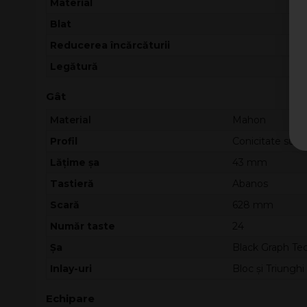
Material
Blat
Reducerea încărcăturii
Legătură
Gât
Material
Mahon
Profil
Conicitate subț
Lățime șa
43 mm
Tastieră
Abanos
Scară
628 mm
Număr taste
24
Șa
Black Graph T
Inlay-uri
Bloc și Triunghi
Echipare