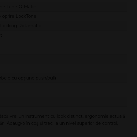
ne Tune-O-Matic
e oprire LockTone
 Locking Rotamatic
t
mbele cu opțiune push/pull)
acă vrei un instrument cu look distinct, ergonomie actuală
ri. Adaug-o în coș și treci la un nivel superior de control,