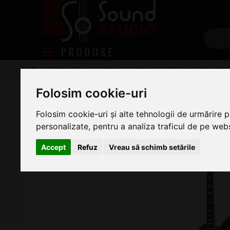
PRODUSE
Chitare/Bas
Chitare Electrice
Modele Alternativ
Epiphone Extura Prophecy Black A
Folosim cookie-uri
Folosim cookie-uri și alte tehnologii de urmărire 
personalizate, pentru a analiza traficul de pe websi
Accept
Refuz
Vreau să schimb setările