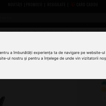
NOUTĂȚI
|
PROMOȚII
|
RESIGILATE
|
CARD CADOU
e
Chitare Electrice Alternative Epiphone
Epiphone Extura Proph
ged Gloss
pentru a îmbunătăți experiența ta de navigare pe website-ul 
5
te-ul nostru și pentru a înțelege de unde vin vizitatorii noșt