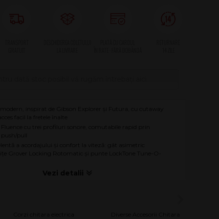
tru dată stoc posibil vă rugăm întrebați aici
modern, inspirat de Gibson Explorer și Futura, cu cutaway
ces facil la fretele înalte
luence cu trei profiluri sonore, comutabile rapid prin
 push/pull
elentă a acordajului și confort la viteză: gât asimetric
eițe Grover Locking Rotomatic și punte LockTone Tune-O-
Corzi chitara electrica
Diverse Accesorii Chitara