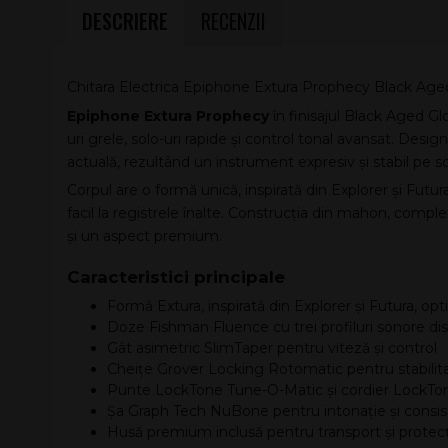
DESCRIERE
RECENZII
Chitara Electrica Epiphone Extura Prophecy Black Age
Epiphone Extura Prophecy
în finisajul Black Aged Gl
uri grele, solo-uri rapide și control tonal avansat. De
actuală, rezultând un instrument expresiv și stabil pe s
Corpul are o formă unică, inspirată din Explorer și Fut
facil la registrele înalte. Construcția din mahon, compl
și un aspect premium.
Caracteristici principale
Formă Extura, inspirată din Explorer și Futura, op
Doze Fishman Fluence cu trei profiluri sonore dis
Gât asimetric SlimTaper pentru viteză și control
Cheițe Grover Locking Rotomatic pentru stabilita
Punte LockTone Tune-O-Matic și cordier LockTon
Șa Graph Tech NuBone pentru intonație și consi
Husă premium inclusă pentru transport și protec