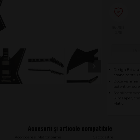
2 ANI
Pen
Design Extura 
adânc pentru ac
Doze Fishman F
potențiometre
Stabilitate exc
SlimTaper, ch
Matic
Acordoare si Metronoame
Capodastre