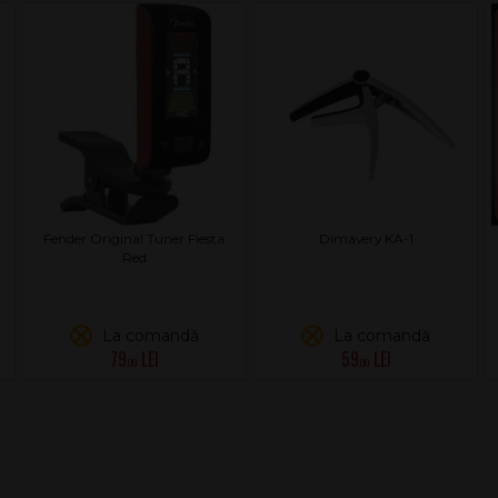
Fender Original Tuner Fiesta
Dimavery KA-1
Red
La comandă
La comandă
79
59
.00
.00