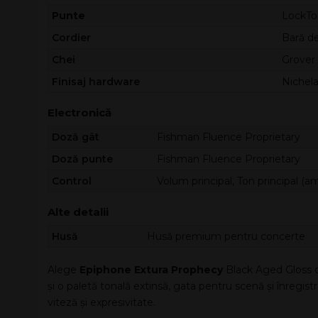
Punte
LockTo
Cordier
Bară d
Chei
Grover
Finisaj hardware
Nichela
Electronică
Doză gât
Fishman Fluence Proprietary
Doză punte
Fishman Fluence Proprietary
Control
Volum principal, Ton principal (a
Alte detalii
Husă
Husă premium pentru concerte
Alege
Epiphone Extura Prophecy
Black Aged Gloss d
și o paletă tonală extinsă, gata pentru scenă și înregistră
viteză și expresivitate.