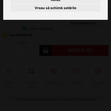
Vreau să schimb setările
3.889
.00
134.66
Livrare gratuită
La comandă
Cant.
ADAUGĂ ÎN COȘ
2 ANI
Pentru dată stoc posibil vă rugăm întrebați aici