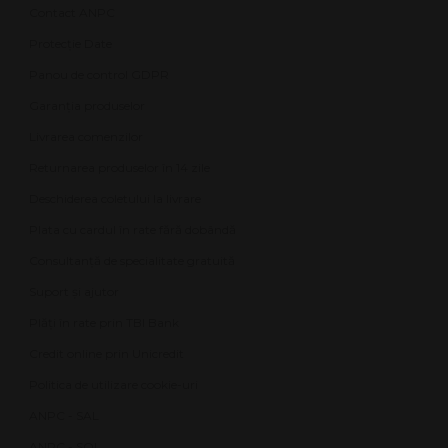
Contact ANPC
Protecție Date
Panou de control GDPR
Garanția produselor
Livrarea comenzilor
Returnarea produselor în 14 zile
Deschiderea coletului la livrare
Plata cu cardul în rate fără dobândă
Consultanță de specialitate gratuită
Suport și ajutor
Plăți în rate prin TBI Bank
Credit online prin Unicredit
Politica de utilizare cookie-uri
ANPC - SAL
ANPC - SOL