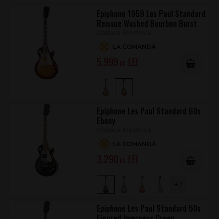
Cheițe
Grover Rotomatic 18:1
Epiphone 1959 Les Paul Standard
Finisaj hardware
Nichelat
Reissue Washed Bourbon Burst
Chitara Electrica
Doză gât
ProBucker 2
LA COMANDĂ
Doză punte
ProBucker 3
5.999
.00
Controale
2 x Volum, 2 x Ton, potențiometre CTS
Husă
Inclusă
Epiphone Les Paul Standard 60s
Ebony
Chitara Electrica
LA COMANDĂ
3.290
.00
+2
Epiphone Les Paul Standard 50s
Figured Inverness Green