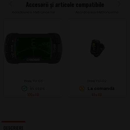
Acordoare si Metronoame
Acordoare si Metronoame
Boss TU 03
Boss TU-02
În stoc
La comandă
100
69
.00
.00
DESCRIERE