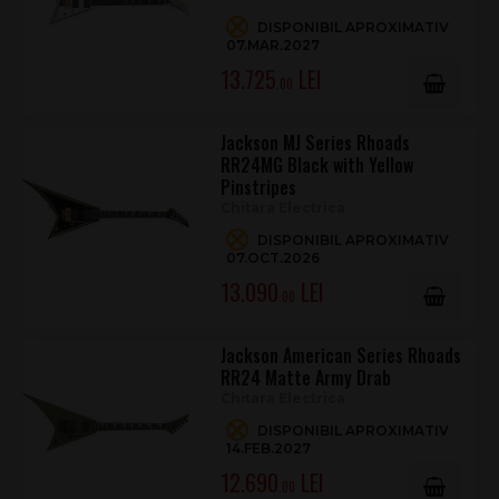
Gotoh® MG-T locking tuners
DISPONIBIL APROXIMATIV
07.MAR.2027
Jackson Foam-Core case included
13.725
.00
Jackson MJ Series Rhoads
RR24MG Black with Yellow
Pinstripes
Chitara Electrica
DISPONIBIL APROXIMATIV
07.OCT.2026
13.090
.00
Jackson American Series Rhoads
RR24 Matte Army Drab
Chitara Electrica
DISPONIBIL APROXIMATIV
14.FEB.2027
12.690
.00