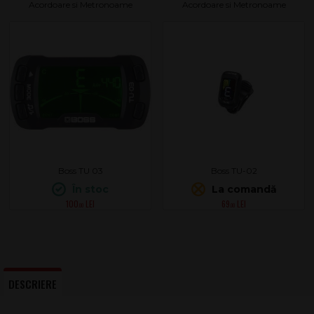
Acordoare si Metronoame
Acordoare si Metronoame
Boss TU 03
Boss TU-02
În stoc
La comandă
100
69
.00
.00
DESCRIERE