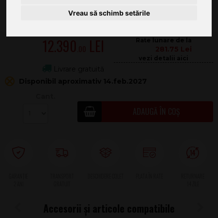
Vreau să schimb setările
12.390
.00
281.75
Livrare gratuită
Disponibil aproximativ 14.feb.2027
Cant.
ADAUGĂ ÎN COȘ
2 ANI