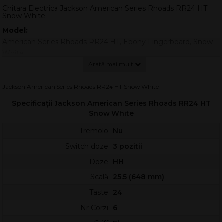
Chitara Electrica Jackson American Series Rhoads RR24 HT
Snow White
Model:
American Series Rhoads RR24 HT, Ebony Fingerboard, Snow
White
Seria: American Series
Origine: US
Orientare: Right-Hand
Jackson American Series Rhoads RR24 HT Snow White
Corp chitară:
Specificații Jackson American Series Rhoads RR24 HT
Material: Alder
Snow White
Formă: Rhoads
Tremolo
Nu
Culoare: Snow White
Switch doze
3 pozitii
Finisaj: Gloss
Butoane de control: Dome-Style
Doze
HH
Gât:
Scală
25.5 (648 mm)
Material: 3-Piece Maple
Taste
24
Formă: Speed Neck
Finisaj: Satin Color Matched
Nr Corzi
6
Construcție: Neck-Through-Body with Graphite