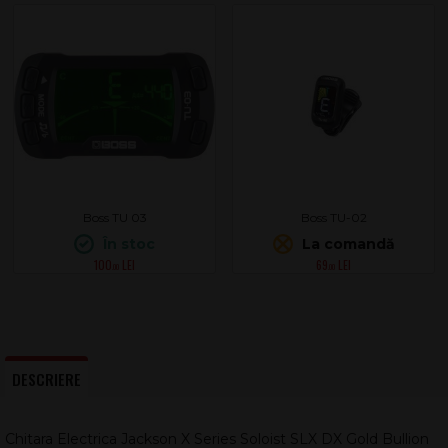
Boss TU 03
Boss TU-02
În stoc
La comandă
100
69
.00
.00
DESCRIERE
Chitara Electrica Jackson X Series Soloist SLX DX Gold Bullion