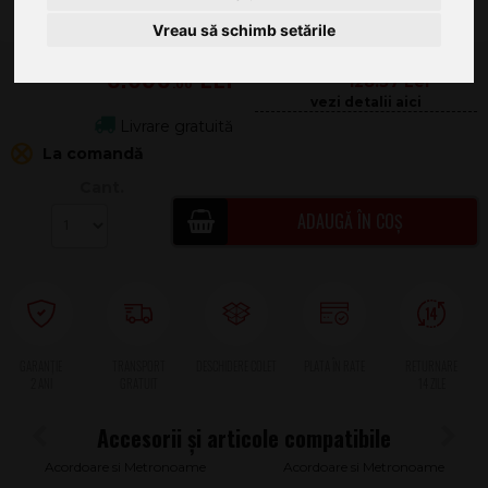
Vreau să schimb setările
3.699
.00
128.57
Livrare gratuită
La comandă
Cant.
ADAUGĂ ÎN COȘ
2 ANI
Acordoare si Metronoame
Acordoare si Metronoame