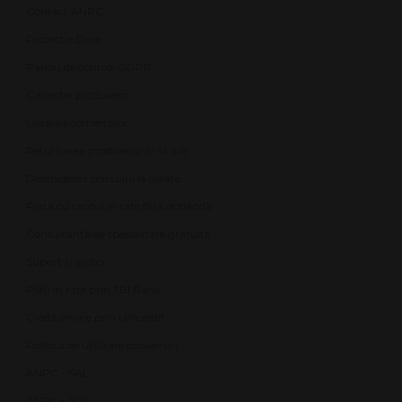
Contact ANPC
Protecție Date
Panou de control GDPR
Garanția produselor
Livrarea comenzilor
Returnarea produselor în 14 zile
Deschiderea coletului la livrare
Plata cu cardul în rate fără dobândă
Consultanță de specialitate gratuită
Suport și ajutor
Plăți în rate prin TBI Bank
Credit online prin Unicredit
Politica de utilizare cookie-uri
ANPC - SAL
ANPC - SOL