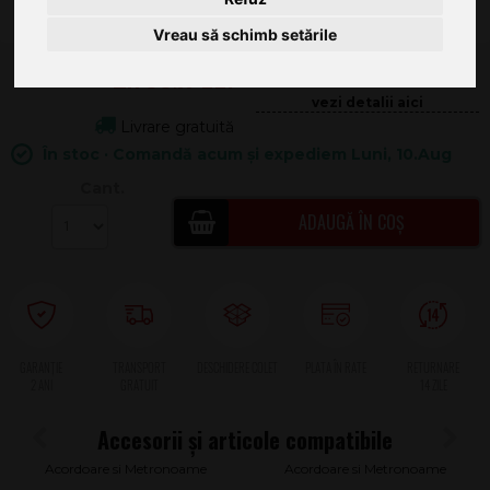
Vreau să schimb setările
2.738
.00
100.72
Livrare gratuită
În stoc · Comandă acum și expediem Luni, 10.Aug
Cant.
ADAUGĂ ÎN COȘ
2 ANI
Acordoare si Metronoame
Acordoare si Metronoame