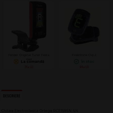
Fender Original Tuner Fiesta
Fire&Stone Clip 2
Red
La comandă
În stoc
79
64
.00
.00
DESCRIERE
Chitara Electroclasica Ortega RCE159SN 4/4