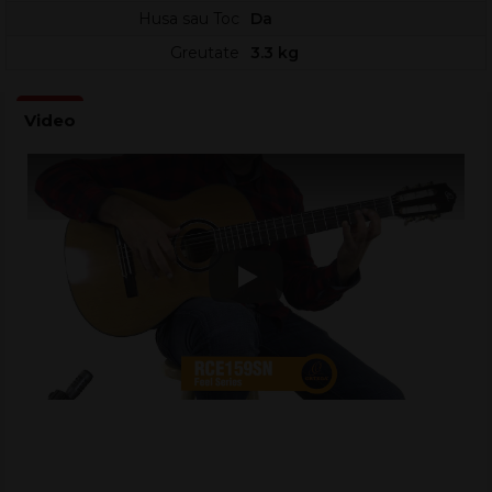
Husa sau Toc
Da
Profilul gâtului „Small Neck”.
Scara: 650 mm
Greutate
3.3 kg
Truss Rod cu 2 căi
Lățimea piuliței: 48 mm
Pickup-uri: Magus Pro
Pod cu 12 gauri
Culoare: natural, lucios
Incl. Geantă Ortega
Construcție și confort
Blatul din cedru solid aduce o compresie naturală plăcută și un
timbru bogat, ideal pentru stiluri clasice, fingerstyle și
Play
acompaniament. Spatele și lateralele din nuc completează
sunetul cu medii articulate și un sustain controlat, util atât
acustic, cât și conectat la amplificare.
Gâtul din mahon, împreună cu
Truss Rod
cu 2 căi, permite
ajustări fine ale curburii pentru acțiune optimă, în funcție de
corzi și preferințe. Puntea cu 12 găuri îmbunătățește unghiul
corzilor și stabilitatea, contribuind la o transmisie eficientă a
vibrației către corp.