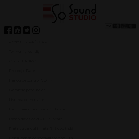
Achiziții SEAP/SICAP
Termeni și condiții
Contact ANPC
Protecție Date
Panou de control GDPR
Garanția produselor
Livrarea comenzilor
Returnarea produselor în 14 zile
Deschiderea coletului la livrare
Plata cu cardul în rate fără dobândă
Consultanță de specialitate gratuită