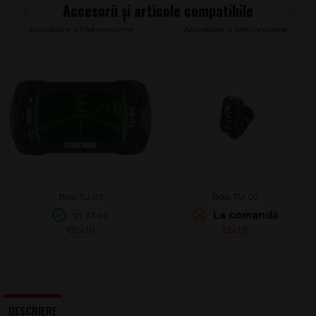
Acordoare si Metronoame
Acordoare si Metronoame
Boss TU 03
Boss TU-02
În stoc
La comandă
100
69
.00
.00
DESCRIERE