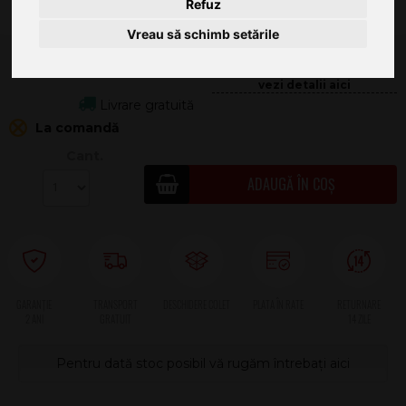
Refuz
Vreau să schimb setările
2.444
.00
90.26
Livrare gratuită
La comandă
Cant.
ADAUGĂ ÎN COȘ
2 ANI
Pentru dată stoc posibil vă rugăm întrebați aici