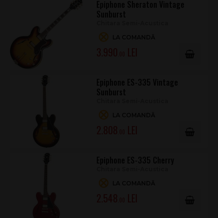
Epiphone Sheraton Vintage
Husă/case
Caz opțional (carcasă rigidă sau EpiLite),
Sunburst
vândut separat
Chitara Semi-Acustica
LA COMANDĂ
Pentru cine este potrivită
3.990
.00
Epiphone ES-339 Vintage Sunburst este ideală pentru blues,
rock clasic, jazz și pop, acolo unde ai nevoie de un sunet plin,
cu dinamică și definiție. Dimensiunile reduse o fac excelentă
Epiphone ES-335 Vintage
pentru repetiții lungi, concerte și sesiuni de studio în care
Sunburst
confortul contează la fel de mult ca tonul.
Chitara Semi-Acustica
LA COMANDĂ
2.808
.00
Epiphone ES-335 Cherry
Chitara Semi-Acustica
LA COMANDĂ
2.548
.00