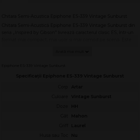
Chitara Semi-Acustica Epiphone ES-339 Vintage Sunburst
Chitara Semi-Acustică Epiphone ES-339 Vintage Sunburst din
seria „Inspired by Gibson” livrează caracterul clasic ES, într-un
format mai compact, mai ușor și mai comod pe scenă. Este
alegerea potrivită pentru chitariști care vor atacul și căldura
tipice unei semi-acustice, dar cu o ergonomie apropiată de un
model solid-body.
Epiphone ES-339 Vintage Sunburst
Corpul ES 339 din arțar stratificat oferă un răspuns echilibrat, cu
Specificații Epiphone ES-339 Vintage Sunburst
medii articulate și un sustain generos, păstrând totodată
controlul asupra feedback-ului la volum ridicat. Finisajul lucios
Corp
Artar
Vintage Sunburst
evidențiază estetica tradițională,
Culoare
Vintage Sunburst
completată de binding crem pe partea superioară și pe spate.
Doze
HH
Griful din mahon cu profil rotunjit în „C” se simte natural în
mână și susține o cântare fluidă pe toată tastiera. Scala de 628
Gât
Mahon
mm și lățimea șeii de 43 mm oferă un echilibru excelent între
Griff
Laurel
confort la acorduri și precizie la solo-uri.
Husa sau Toc
Nu
La capitolul electronică, perechea de humbuckere
Alnico