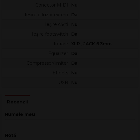
Conector MIDI
Nu
Conector Send Effects
Ieșire linie: XLR echilibrat
Ieșire difuzor extern
Da
Ieșire difuzor: Speaker Twist, 2 mufe jack
Ieșire căști
Nu
Carcasă biodegradabilă
Dimensiuni (L x Î x A): 45 x 57,6 x 47,1 cm
Ieșire footswitch
Da
Greutate: 13,28 kg
Intrare
XLR , JACK 6.3mm
Fabricat în Italia
Equalizer
Da
Compressor/limiter
Da
Effects
Nu
USB
Nu
Numele meu
Notă