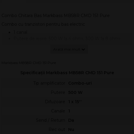
Combo Chitara Bas Markbass MB58R CMD 151 Pure
Combo cu tranzistori pentru bas electric
1 canal
Putere de ieșire: 500 W la 4 ohmi, 300 W la 8 ohmi
Difuzoare: 1 difuzor neodim de 15"
Tweeter: Hi-Fi
Putere difuzor: 400 W
Markbass MB58R CMD 151 Pure
Impedanță difuzor: 8 Ohm
Interval de frecvență: 45-20.000 Hz
Specificații Markbass MB58R CMD 151 Pure
Nivel maxim: 100 dB
Limitator de bandă BI
Tip amplificator
Combo-uri
Controale: Gain, Line Out, Low, Mid Low, Mid High, High,
Putere
500 W
Old School, Master Volume
Comutatoare: Pre/Post EQ pentru ieșire de linie, Ground
Difuzoare
1 x 15''
Lift, comutator Mute, comutator cu 3 poziții pentru
Canale
1
medii plate/scurtate/FSW
LED mediu scobit
Send / Return
Da
Intrare: mufă de 6,3 mm
Rec out
Nu
Conector Return Effects