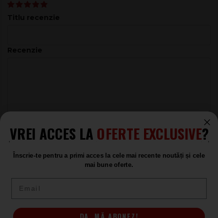
Titlu recenzie
Recenzie
VREI ACCES LA
OFERTE EXCLUSIVE
?
ADAUGĂ RECENZIA
Înscrie-te pentru a primi acces la cele mai recente noutăți și cele
mai bune oferte.
Email
Combo-uri pentru Chitare Bas
Markbass
DA, MĂ ABONEZ!