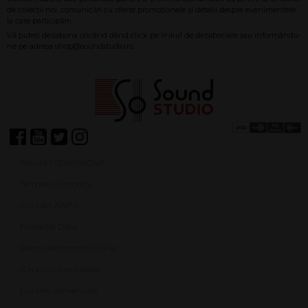
Achiziții SEAP/SICAP
Termeni și condiții
Contact ANPC
Protecție Date
Panou de control GDPR
Garanția produselor
Livrarea comenzilor