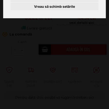
Vreau să schimb setările
5.222
.00
124.54
Livrare gratuită
La comandă
Cant.
ADAUGĂ ÎN COȘ
2 ANI
Pentru dată stoc posibil vă rugăm întrebați aici