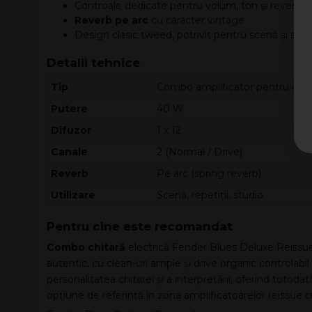
Controale dedicate pentru volum, ton și reverb, 
Reverb pe arc
cu caracter vintage
Design clasic tweed, potrivit pentru scenă și stud
Detalii tehnice
Tip
Combo amplificator pentru chita
Putere
40 W
Difuzor
1 x 12
Canale
2 (Normal / Drive)
Reverb
Pe arc (spring reverb)
Utilizare
Scenă, repetiții, studio
Pentru cine este recomandat
Combo chitară
electrică Fender Blues Deluxe Reissue
autentic, cu clean-uri ample și drive organic controlabi
personalitatea chitarei și a interpretării, oferind tot
opțiune de referință în zona amplificatoarelor reissue 