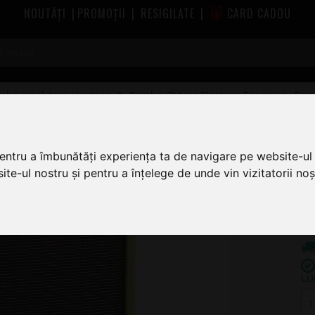
NOUTĂȚI
|
PROMOȚII
|
RESIGILATE
|
CARD CADOU
bo-uri chitare electrice
Combo Chitare Electrice Fender
Fend
pentru a îmbunătăți experiența ta de navigare pe website-ul 
5.
te-ul nostru și pentru a înțelege de unde vin vizitatorii noșt
5
LU