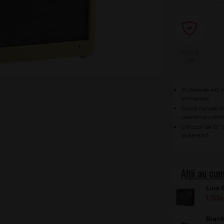
2 ANI
Putere de 40 W
armonice
Două canale (N
overdrive crem
Difuzor de 12” 
autentică
Line 
1.159
.00
Black