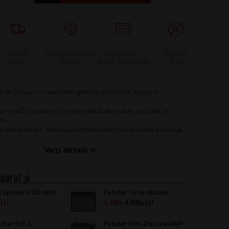
 pe lampă, cu headroom generos și ton cald, bogat în
ormal/Drive) pentru trecere rapidă de la clean articulat la
os
și reverb pe arc, pentru proiecție excelentă și atmosferă vintage
6 Spider V 30 MkII
Fender Tone Master
4.799
4.890
Princeton Reverb
.00
.00
star FLY 3
Fender Mini Deluxe AMP