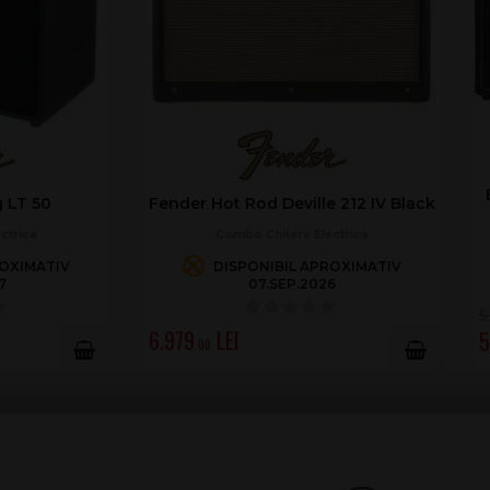
EVH 5150 Iconic 60W 2X1
Hot Rod Deville 212 IV Black
BK
Combo Chitara Electrica
Combo Chitara Electrica
DISPONIBIL APROXIMATIV
ÎN STOC
07.SEP.2026
5.579
.00
5.255
.00