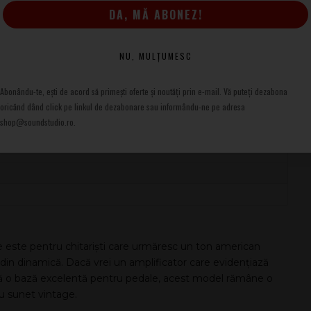
pentru modelare rapidă
DA, MĂ ABONEZ!
io
NU, MULȚUMESC
ră electrică
Abonându-te, ești de acord să primești oferte și noutăți prin e-mail. Vă puteți dezabona
oricănd dând click pe linkul de dezabonare sau informându-ne pe adresa
shop@soundstudio.ro.
 este pentru chitariști care urmăresc un ton american
l din dinamică. Dacă vrei un amplificator care evidențiază
odată o bază excelentă pentru pedale, acest model rămâne o
cu sunet vintage.