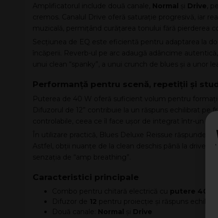
Amplificatorul include două canale,
Normal
și
Drive
, p
cremos. Canalul Drive oferă saturație progresivă, iar r
muzicală, permițând curățarea tonului fără pierderea co
Secțiunea de EQ este eficientă pentru adaptarea la doze
încăperii. Reverb-ul pe arc adaugă adâncime autentică, 
unui clean “spanky”, a unui crunch de blues și a unor lea
Performanță pentru scenă, repetiții și stu
Puterea de 40 W oferă suficient volum pentru formații, m
Difuzorul de 12” contribuie la un răspuns echilibrat pe 
controlabile, ceea ce îl face ușor de integrat într-un pe
În utilizare practică, Blues Deluxe Reissue răspunde foar
Astfel, obții nuanțe de la clean deschis până la drive cons
senzația de “amp breathing”.
Caracteristici principale
Combo pentru chitară electrică cu
putere 40 W
Difuzor de
12
pentru proiecție și răspuns echilibra
Două canale:
Normal
și
Drive