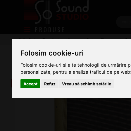
PRODUSE
Chitare/Bas
Amplificatoare Chitare Electrice
Com
Fender Blues Deluxe (Reissue)
Folosim cookie-uri
Folosim cookie-uri și alte tehnologii de urmărire 
personalizate, pentru a analiza traficul de pe websi
-46 lei
Accept
Refuz
Vreau să schimb setările