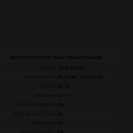
Specificații Fender Blues Deluxe (Reissue)
Intrare
JACK 6.3mm
Tip amplificator
Pe lampi , Combo-uri
Putere
40 W
Difuzoare
1 x 12''
Efecte incorporate
Da
Ieșire difuzor extern
Da
Ieșire căști
Nu
Ieșire footswitch
Da