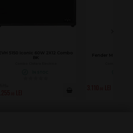
2 Combo
Fender Mustang GTX100 Black
Combo Chitara Electrica
ÎN STOC
3.110
.00