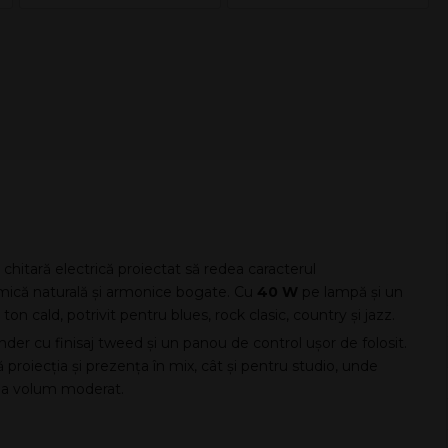
itară electrică proiectat să redea caracterul
amică naturală și armonice bogate. Cu
40 W
pe lampă și un
on cald, potrivit pentru blues, rock clasic, country și jazz.
ender cu finisaj tweed și un panou de control ușor de folosit.
proiecția și prezența în mix, cât și pentru studio, unde
 la volum moderat.