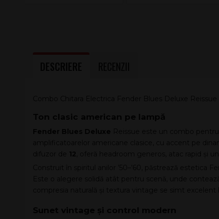
DESCRIERE
RECENZII
Combo Chitara Electrica Fender Blues Deluxe Reissue
Ton clasic american pe lampă
Fender Blues Deluxe
Reissue este un combo pentru ch
amplificatoarelor americane clasice, cu accent pe din
difuzor de
12
, oferă headroom generos, atac rapid și un t
Construit în spiritul anilor ’50–’60, păstrează estetica F
Este o alegere solidă atât pentru scenă, unde contează 
compresia naturală și textura vintage se simt excelent
Sunet vintage și control modern