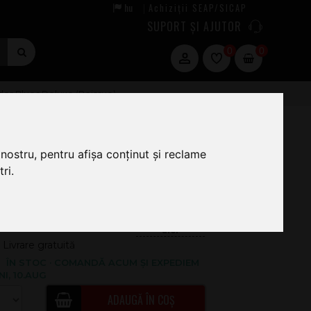
hu
Achiziții SEAP/SICAP
|
SUPORT ȘI AJUTOR
0
0
er Blues Deluxe (Reissue)
nostru, pentru afișa conținut și reclame
990
.00
ri.
.944
.00
140.37
Livrare gratuită
ÎN STOC · COMANDĂ ACUM ȘI EXPEDIEM
NI, 10.AUG
ADAUGĂ ÎN COȘ