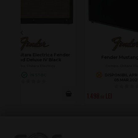
Fender Mustang LT 50
Fender 
Combo Chitara Electrica
DISPONIBIL APROXIMATIV
05.MAR.2027
1.498
6.979
.00
.00