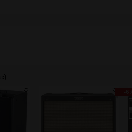
ue)
-6%