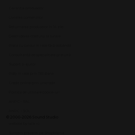
Garanția produselor
Livrarea comenzilor
Returnarea produselor în 14 zile
Deschiderea coletului la livrare
Plata cu cardul în rate fără dobândă
Consultanță de specialitate gratuită
Suport și ajutor
Plăți în rate prin TBI Bank
Credit online prin Unicredit
Politica de utilizare cookie-uri
ANPC - SAL
ANPC - SOL
© 2000-2026 Sound Studio