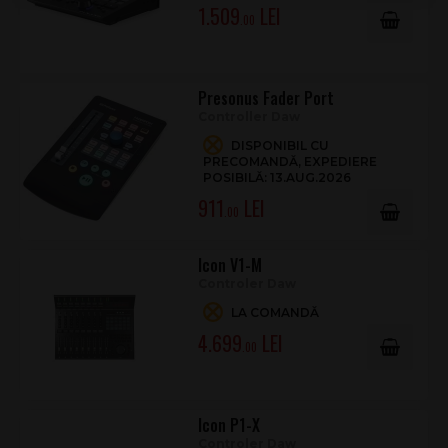
1.509
Rezultatul este o experiență mai precisă, mai ergonomică și
.00
mai eficientă în producție audio/video.
Presonus Fader Port
Controller Daw
DISPONIBIL CU
PRECOMANDĂ, EXPEDIERE
POSIBILĂ: 13.AUG.2026
911
.00
Icon V1-M
Controler Daw
LA COMANDĂ
4.699
.00
Icon P1-X
Controler Daw