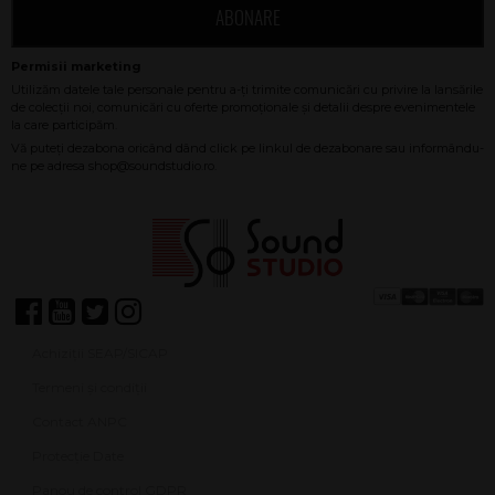
ABONARE
Achiziții SEAP/SICAP
Termeni și condiții
Contact ANPC
Protecție Date
Panou de control GDPR