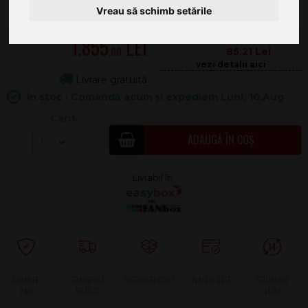
Vreau să schimb setările
1.855
.00
85.21
Livrare gratuită
În stoc · Comandă acum și expediem Luni, 10.Aug
Cant.
ADAUGĂ ÎN COȘ
2 ANI