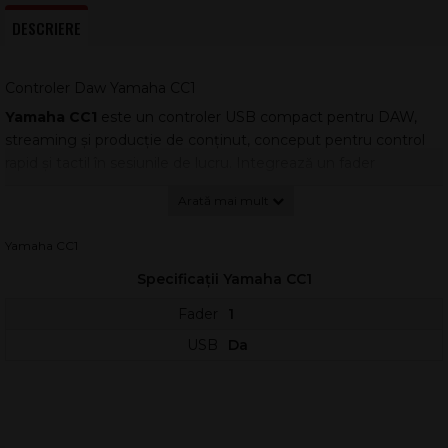
DESCRIERE
Controler Daw Yamaha CC1
Yamaha CC1
este un controler USB compact pentru DAW,
streaming și producție de conținut, conceput pentru control
rapid și tactil în sesiunile de lucru. Integrează un fader
motorizat cu touch și taste LCD programabile, astfel încât
mixajul, transportul și macro-urile să fie la îndemână.
Gândit pentru producători muzicali, streameri și podcasteri,
Yamaha CC1
CC1 accelerează fluxul de lucru prin acces direct la comenzi
Specificații Yamaha CC1
esențiale. Compatibilitatea cu aplicații populare de control și
suportul pentru personalizare îl fac potrivit atât pentru studio,
Fader
1
cât și pentru un setup de streaming.
USB
Da
Caracteristici principale
Controler USB pentru PC/Mac, optimizat pentru control
DAW și aplicații creative.
Fader motorizat tactil de 100 mm, cu rezoluție 10-bit,