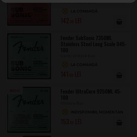
Corzi chitara bas
LA COMANDĂ
142
.00
Fender SubSonic 7350ML
Stainless Steel Long Scale 045-
100
Corzi chitară bas
LA COMANDĂ
141
.00
Fender UltraCore 9250ML 45-
NOU
100
Chitara Bas
INDISPONIBIL MOMENTAN
153
.00