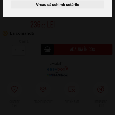
Vreau să schimb setările
236
.00
La comandă
Cant.
ADAUGĂ ÎN COȘ
2 ANI