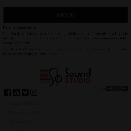
ABONARE
Achiziții SEAP/SICAP
Termeni și condiții
Contact ANPC
Protecție Date