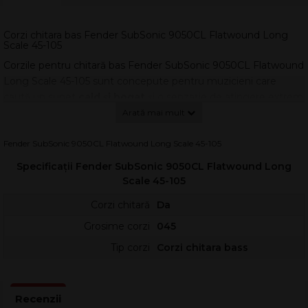
Corzi chitara bas Fender SubSonic 9050CL Flatwound Long
Scale 45-105
Corzile pentru chitară bas Fender SubSonic 9050CL Flatwound
Long Scale 45-105 sunt concepute pentru muzicieni care
caută un sunet
cald și bogat
și o senzație de atingere extrem
de netedă. Construcția flatwound din oțel inoxidabil oferă un
caracter clasic de bas, cu zgomot minim de degete și o
articulare controlată, ideală pentru sesiuni de studio și
Fender SubSonic 9050CL Flatwound Long Scale 45-105
concerte.
Specificații Fender SubSonic 9050CL Flatwound Long
Seria SubSonic™ 9050 Flatwound Stainless Steel livrează un
Scale 45-105
ton plin, rotund și „mellow”, păstrând în același timp stabilitatea
Corzi chitară
Da
acordajului și consistența răspunsului pe toată lungimea corzii.
Grosime corzi
045
Sunt o alegere excelentă atunci când vrei atac mai domol,
sustain echilibrat și un feel uniform sub degete.
Tip corzi
Corzi chitara bass
Avantaje sonore și utilizare
Aceste corzi flatwound sunt potrivite pentru stiluri precum
reggae, jazz, country și R&B, unde contează fundamentul solid