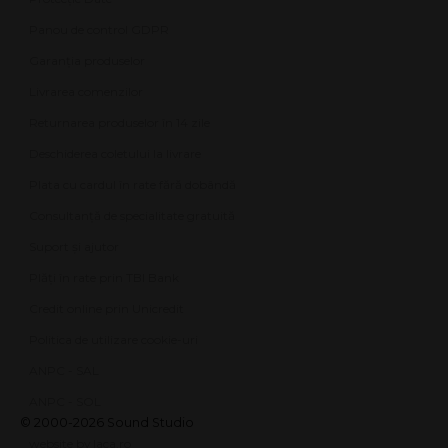
Panou de control GDPR
Garanția produselor
Livrarea comenzilor
Returnarea produselor în 14 zile
Deschiderea coletului la livrare
Plata cu cardul în rate fără dobândă
Consultanță de specialitate gratuită
Suport și ajutor
Plăți în rate prin TBI Bank
Credit online prin Unicredit
Politica de utilizare cookie-uri
ANPC - SAL
ANPC - SOL
© 2000-2026 Sound Studio