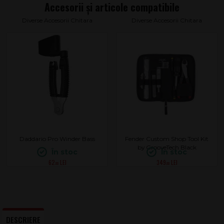
Diverse Accesorii Chitara
Diverse Accesorii Chitara
Daddario Pro Winder Bass
Fender Custom Shop Tool Kit
by GrooveTech Black
În stoc
În stoc
62
349
.00
.00
DESCRIERE