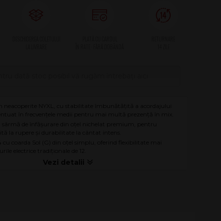
tru dată stoc posibil vă rugăm întrebați aici
neacoperite NYXL, cu stabilitate îmbunătățită a acordajului
entuat în frecvențele medii pentru mai multă prezență în mix.
+ sârmă de înfășurare din oțel nichelat premium, pentru
ită la rupere și durabilitate la cântat intens.
 cu coarda Sol (G) din oțel simplu, oferind flexibilitate mai
rile electrice tradiționale de 12.