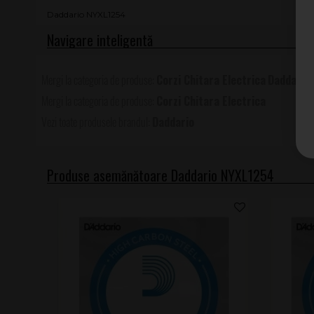
Daddario NYXL1254
Corzi Chitara Electrica
Daddario
Corzi Chitara Electrica
Daddario
Produse asemănătoare Daddario NYXL1254