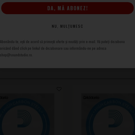
DA, MĂ ABONEZ!
NU, MULȚUMESC
Abonându-te, ești de acord să primești oferte și noutăți prin e-mail. Vă puteți dezabona
oricănd dând click pe linkul de dezabonare sau informându-ne pe adresa
shop@soundstudio.ro.