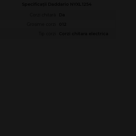
Specificații Daddario NYXL1254
Corzi chitară
Da
Grosime corzi
012
Tip corzi
Corzi chitara electrica