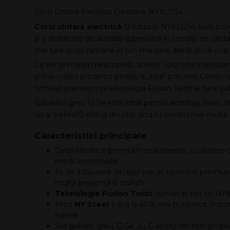
Corzi Chitara Electrica Daddario NYXL1254
Corzi chitară electrică
D’Addario NYXL1254 sunt proie
și o stabilitate de acordaj superioară în condiții de cân
mai tare și vor rămâne în ton mai bine decât orice coard
Ca set premium neacoperit, aceste corzi oferă rezistenț
și mai multă prezență pentru a „tăia” prin mix. Combina
nichelat premium și tehnologia Fusion Twist le face sufic
Gabaritul greu 12-54 este ideal pentru acordaje joase, riff
un al treilea/G-string din oțel simplu, pentru mai multă f
Caracteristici principale
Corzi electrice premium neacoperite, cu putere 
medii accentuate
Fir de înfășurare din oțel placat cu nichel premiu
multă prezență și crunch
Tehnologie Fusion Twist
: rămân în ton cu 131
Miez
NY Steel
: până la 40% mai puternice; îndoi
rupere
Set gabarit greu 12-54, cu G-string din oțel simplu 