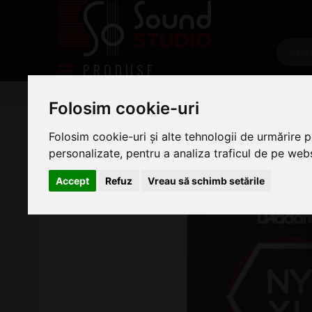
PRODUSE
Chitare/Bas
Corzi chitară
Corzi Chitara Electrica
Folosim cookie-uri
Daddario NYXL1254
Folosim cookie-uri și alte tehnologii de urmărire 
personalizate, pentru a analiza traficul de pe websi
Accept
Refuz
Vreau să schimb setările