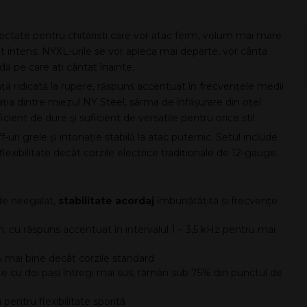
ctate pentru chitariști care vor atac ferm, volum mai mare
tat intens. NYXL-urile se vor apleca mai departe, vor cânta
ă pe care ați cântat înainte.
ă ridicată la rupere, răspuns accentuat în frecvențele medii
ția dintre miezul NY Steel, sârma de înfășurare din oțel
ient de dure și suficient de versatile pentru orice stil.
-uri grele și intonație stabilă la atac puternic. Setul include
lexibilitate decât corzile electrice tradiționale de 12-gauge.
de neegalat,
stabilitate acordaj
îmbunătățită și frecvențe
m, cu răspuns accentuat în intervalul 1 – 3,5 kHz pentru mai
% mai bine decât corzile standard
te cu doi pași întregi mai sus, rămân sub 75% din punctul de
pentru flexibilitate sporită