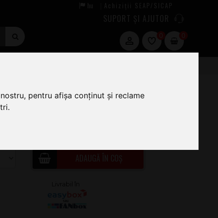
hu
Achiziții SEAP/SICAP
|
SUPORT ȘI AJUTOR
0
0
nostru, pentru afișa conținut și reclame
ri.
2
.00
LA COMANDĂ
ADAUGĂ ÎN COȘ