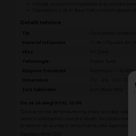
Include cod pentru înregistrare și acumulare punc
Fabricate în SUA, în New York, conform specificați
Detalii tehnice
Tip
Corzi pentru chitară e
Material înfășurare
Fir de înfășurare din 
Miez
NY Steel
Tehnologie
Fusion Twist
Răspuns frecvență
Accent pe 1 – 3,5 kHz 
Dimensiuni
012 - 016 - 020 - 32 - 
Țară fabricație
SUA (New York)
De ce să alegi NYXL 12-54
Dacă ai nevoie de tensiune mai mare, acordaje stabile 
tehnică solidă pentru scenă și studio. Rezultatul este un
probleme de acordaj în timpul bend-urilor agresive.
Daddario NYXL1254