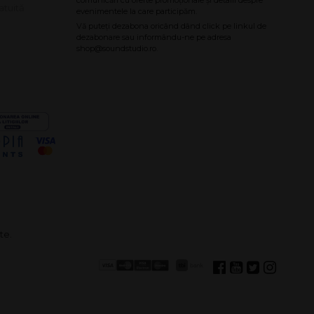
atuită
te.