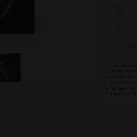
2 ANI
Pen
Corzi premium 
și răspuns acc
Miez NY Steel 
rezistență spor
Set heavy 12–54
mare decât setu