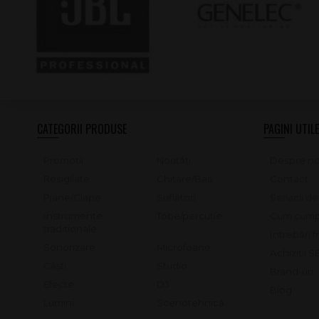
CATEGORII PRODUSE
PAGINI UTILE
Promoții
Noutăți
Despre no
Resigilate
Chitare/Bas
Contact
Piane/Clape
Suflători
Servicii d
Instrumente
Tobe/percutie
Cum cump
tradiționale
Întrebări 
Sonorizare
Microfoane
Achiziții 
Căști
Studio
Brand-uri
Efecte
DJ
Blog
Lumini
Scenotehnică