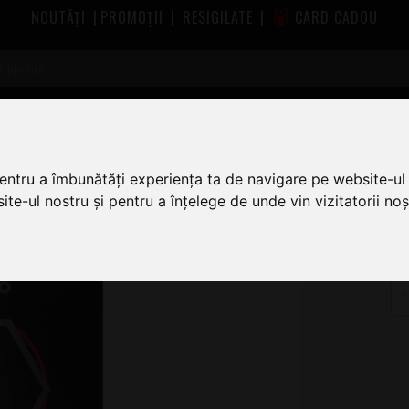
NOUTĂȚI
|
PROMOȚII
|
RESIGILATE
|
CARD CADOU
Corzi Chitara Electrica Daddario
Daddario NYXL1254
pentru a îmbunătăți experiența ta de navigare pe website-ul 
te-ul nostru și pentru a înțelege de unde vin vizitatorii noșt
8