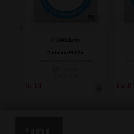
Daddario PL024
Coarda Chitara Electrica/Acustica
Coar
ÎN STOC
8
8
.00
.50