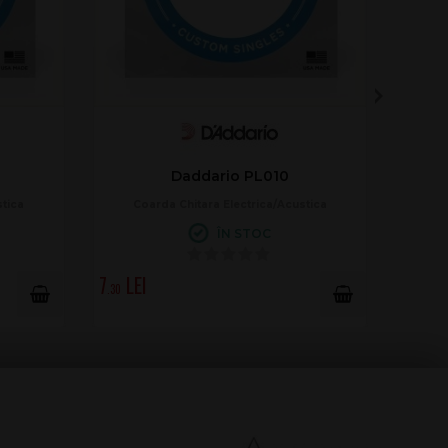
Daddario PL010
stica
Coarda Chitara Electrica/Acustica
ÎN STOC
7
.30