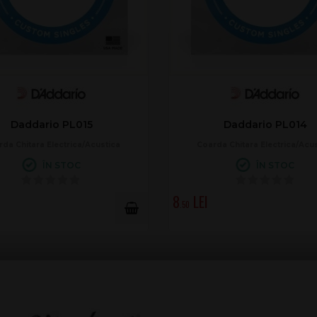
Daddario PL015
Daddario PL014
da Chitara Electrica/Acustica
Coarda Chitara Electrica/Acu
ÎN STOC
ÎN STOC
8
.50