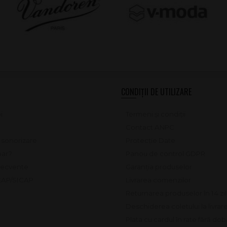
CONDIȚII DE UTILIZARE
i
Termeni și condiții
Contact ANPC
e sonorizare
Protecție Date
ar?
Panou de control GDPR
frecvente
Garanția produselor
SEAP/SICAP
Livrarea comenzilor
Returnarea produselor în 14 zi
Deschiderea coletului la livrar
Plata cu cardul în rate fără do