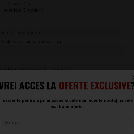
te Players Circle
ilor stricte D’Addario
lectrică, neacoperite
oțel placat cu nichel (premium)
pentru prezență și claritate în mix
042 - 054
VREI ACCES LA
OFERTE EXCLUSIVE
Înscrie-te pentru a primi acces la cele mai recente noutăți și cele
mai bune oferte.
și un sunet cu medii pronunțate, acest set este o alegere
 feel controlat la picking, sustain consistent și mai puține
Email