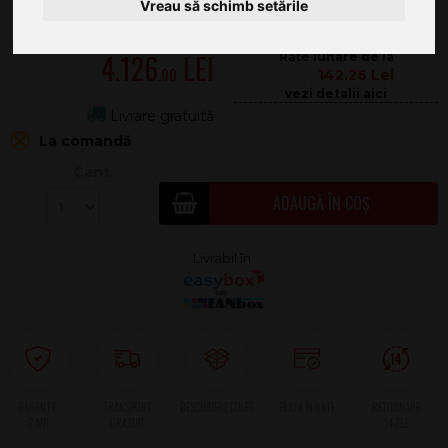
Vreau să schimb setările
4.126
.00
142.26
Livrare gratuită
La comandă
Cant.
ADAUGĂ ÎN COȘ
2 ANI