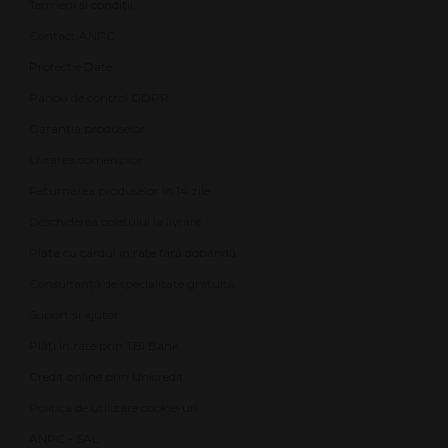
Termeni și condiții
Contact ANPC
Protecție Date
Panou de control GDPR
Garanția produselor
Livrarea comenzilor
Returnarea produselor în 14 zile
Deschiderea coletului la livrare
Plata cu cardul în rate fără dobândă
Consultanță de specialitate gratuită
Suport și ajutor
Plăți în rate prin TBI Bank
Credit online prin Unicredit
Politica de utilizare cookie-uri
ANPC - SAL