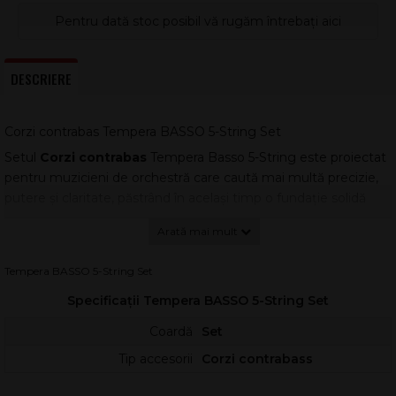
Pentru dată stoc posibil vă rugăm întrebați aici
DESCRIERE
Corzi contrabas Tempera BASSO 5-String Set
Setul
Corzi contrabas
Tempera Basso 5-String este proiectat
pentru muzicieni de orchestră care caută mai multă precizie,
putere și claritate, păstrând în același timp o fundație solidă
pentru ansamblu. Cu o tensiune mai joasă, corzile permit
instrumentului să vibreze mai liber, rezultând un sunet mai
amplu și mai profund, fără pierderea definiției în registrul grav.
Tempera BASSO 5-String Set
Concepute „de muzicieni pentru muzicieni”, aceste corzi de
Specificații Tempera BASSO 5-String Set
contrabas oferă o reacție foarte rapidă la arcuș, astfel încât
pasajele rapide rămân articulate și controlate. În același timp,
Coardă
Set
răspunsul imediat ajută la obținerea unui atac precis, util atât în
Tip accesorii
Corzi contrabass
solo-uri, cât și în rolul de susținere a orchestrei.