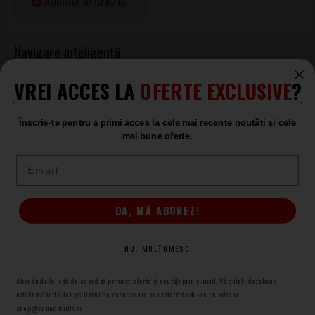
ADAUGĂ RECENZIA
VREI ACCES LA
OFERTE EXCLUSIVE
?
Acordoare si Metronoame
K&M
Acordoare si Metronoame
Înscrie-te pentru a primi acces la cele mai recente noutăți și cele
K&M
mai bune oferte.
Email
Produse asemănătoare
DA, MĂ ABONEZ!
K&M 16810 Tuning Fork
ÎN STOC
NU, MULȚUMESC
38
.00
Abonându-te, ești de acord să primești oferte și noutăți prin e-mail. Vă puteți dezabona
oricănd dând click pe linkul de dezabonare sau informându-ne pe adresa
shop@soundstudio.ro.