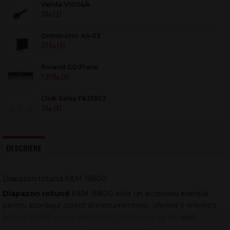
Valida V1004/4
39
.00
Omnitronic AS-03
279
.00
Roland GO:Piano
1.379
.00
Club Salsa F835502
35
.00
DESCRIERE
Diapazon rotund K&M 16800
Diapazon rotund
K&M 16800 este un accesoriu esențial
pentru acordajul corect al instrumentelor, oferind o referință
sonoră stabilă și ușor de folosit. Construcția sa din
oțel
nichelat
asigură rezistență la uzură și o durată de viață