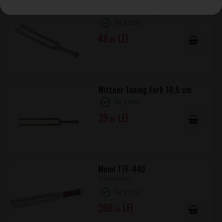
K&M 16820 Tuning Fork
ÎN STOC
48
.00
Wittner Tuning Fork 10,5 cm
ÎN STOC
39
.00
Meinl TTF-440
Diapazon
ÎN STOC
398
.00