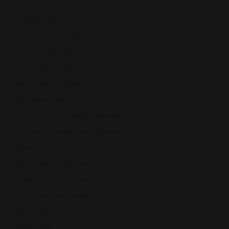
Contact ANPC
Protecție Date
Panou de control GDPR
Garanția produselor
Livrarea comenzilor
Returnarea produselor în 14 zile
Deschiderea coletului la livrare
Plata cu cardul în rate fără dobândă
Consultanță de specialitate gratuită
Suport și ajutor
Plăți în rate prin TBI Bank
Credit online prin Unicredit
Politica de utilizare cookie-uri
ANPC - SAL
ANPC - SOL