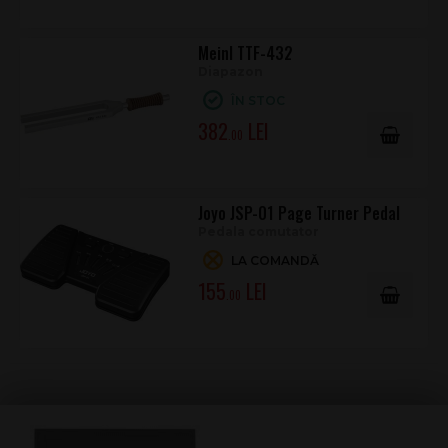
Meinl TTF-432
Diapazon
ÎN STOC
382
.00
Joyo JSP-01 Page Turner Pedal
Pedala comutator
LA COMANDĂ
155
.00