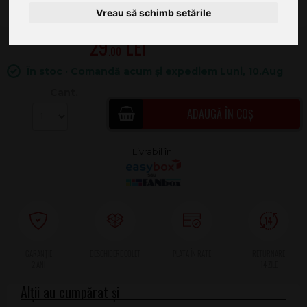
Vreau să schimb setările
29
.00
În stoc · Comandă acum și expediem Luni, 10.Aug
Cant.
ADAUGĂ ÎN COȘ
2 ANI