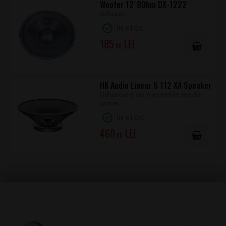
Woofer 12' 8Ohm DX-1222
Difuzor
ÎN STOC
185
.00
HK Audio Linear 5 112 XA Speaker
Difuzoare de frecvente medii-
joase
ÎN STOC
460
.00