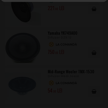
ÎN STOC
221
.00
Yamaha YK749A00
Difuzor DZR 12
LA COMANDĂ
750
.00
Mid-Range Woofer TMX-1530
Difuzor Medi Joase
LA COMANDĂ
54
.00