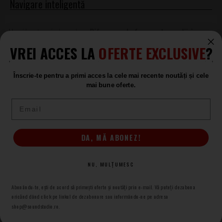
Difuzoare de frecvente medii-joase
Omnitronic
VREI ACCES LA
OFERTE EXCLUSIVE
?
Difuzoare de frecvente medii-joase
Omnitronic
Înscrie-te pentru a primi acces la cele mai recente noutăți și cele
mai bune oferte.
Email
Produse asemănătoare
LD Systems Icoa 12 LS
DA, MĂ ABONEZ!
Difuzor Boxa
ÎN STOC
NU, MULȚUMESC
370
.00
Abonându-te, ești de acord să primești oferte și noutăți prin e-mail. Vă puteți dezabona
oricănd dând click pe linkul de dezabonare sau informându-ne pe adresa
shop@soundstudio.ro.
HK Audio Sonar 112Xi Speaker 12''