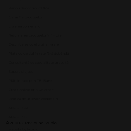
Panou de control GDPR
Garanția produselor
Livrarea comenzilor
Returnarea produselor în 14 zile
Deschiderea coletului la livrare
Plata cu cardul în rate fără dobândă
Consultanță de specialitate gratuită
Suport și ajutor
Plăți în rate prin TBI Bank
Credit online prin Unicredit
Politica de utilizare cookie-uri
ANPC - SAL
ANPC - SOL
© 2000-2026 Sound Studio