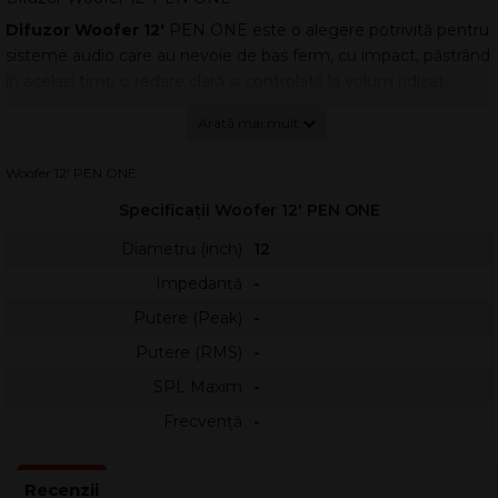
Difuzor Woofer 12'
PEN ONE este o alegere potrivită pentru
sisteme audio care au nevoie de bas ferm, cu impact, păstrând
în același timp o redare clară și controlată la volum ridicat.
Construit pentru aplicații de sonorizare și incinte acustice,
acest woofer de 12” oferă un răspuns solid în frecvențele joase
și o dinamică bună pentru muzică live sau playback.
Woofer 12' PEN ONE
Un avantaj major este
greutatea redusă
de 4,8 kg, ceea ce îl
Specificații Woofer 12' PEN ONE
face ușor de transportat și de montat în boxe mobile sau
proiecte DIY. Calitatea audio PEN ONE se remarcă printr-o
Diametru (inch)
12
construcție orientată spre fiabilitate și performanță constantă
Impedanță
-
în utilizare.
Putere (Peak)
-
Caracteristici principale
Putere (RMS)
-
Woofer de 12” proiectat pentru bas puternic și răspuns
SPL Maxim
-
energic în frecvențele joase
Greutate redusă: 4,8 kg, ideal pentru incinte portabile și
Frecvență
-
manipulare facilă
Calitate audio superioară marca PEN ONE, potrivită
pentru aplicații de sonorizare