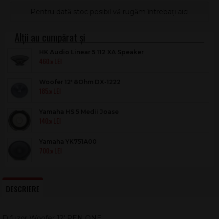
Pentru dată stoc posibil vă rugăm întrebați aici
HK Audio Linear 5 112 XA Speaker
460
.00
Woofer 12' 8Ohm DX-1222
185
.00
Yamaha HS 5 Medii Joase
140
.00
Yamaha YK751A00
700
.00
DESCRIERE
Difuzor Woofer 12' PEN ONE