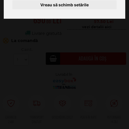
Vreau să schimb setările
690
.00
57.50
Livrare gratuită
La comandă
Cant.
ADAUGĂ ÎN COȘ
2 ANI