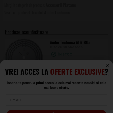
Accesorii Platane
Audio Technica
Produse asemănătoare
Audio Technica AT6180a
Disc cu stroboscop
ÎN STOC
110
.00
VREI ACCES LA
OFERTE EXCLUSIVE
?
Audio Technica Tonearm Safety
Înscrie-te pentru a primi acces la cele mai recente noutăți și cele
Raiser
mai bune oferte.
Inaltator Tonearm
Email
LA COMANDĂ
610
.00