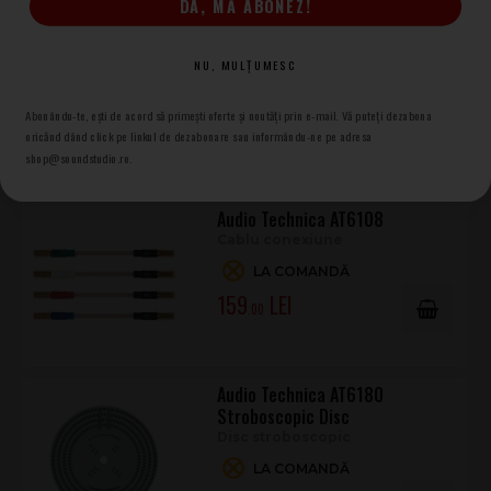
DA, MĂ ABONEZ!
Audio Technica Cartridge
Storage Case
NU, MULȚUMESC
Case pentru Cartuse/Doze
Abonându-te, ești de acord să primești oferte și noutăți prin e-mail. Vă puteți dezabona
LA COMANDĂ
oricănd dând click pe linkul de dezabonare sau informându-ne pe adresa
119
.00
shop@soundstudio.ro.
Audio Technica AT6108
Cablu conexiune
LA COMANDĂ
159
.00
Audio Technica AT6180
Stroboscopic Disc
Disc stroboscopic
LA COMANDĂ