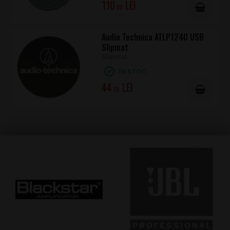
110
.00
Audio Technica ATLP1240 USB
Slipmat
Slipmat
ÎN STOC
44
.00