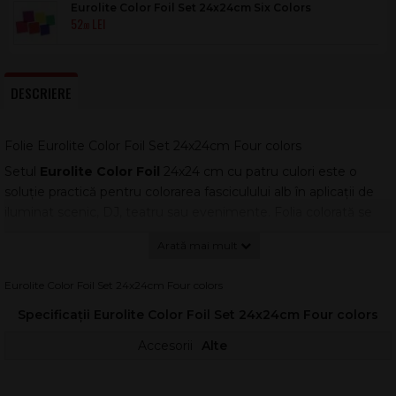
Eurolite Color Foil Set 24x24cm Six Colors
52
.00
DESCRIERE
Folie Eurolite Color Foil Set 24x24cm Four colors
Setul
Eurolite Color Foil
24x24 cm cu patru culori este o
soluție practică pentru colorarea fasciculului alb în aplicații de
iluminat scenic, DJ, teatru sau evenimente. Folia colorată se
montează în rame de filtru, în fața spoturilor cu halogen,
pentru a obține rapid nuanțe diferite fără a schimba sursa de
lumină.
Eurolite Color Foil Set 24x24cm Four colors
Aceste folii sunt realizate din plastic de calitate, optimizat
Specificații Eurolite Color Foil Set 24x24cm Four colors
pentru utilizare ca filtru de culoare, oferind un efect vizual clar
și uniform. Fiind un set multicolor, îți permite să adaptezi
Accesorii
Alte
atmosfera în funcție de moment: accente calde, tonuri reci
sau combinații creative.