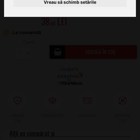
Vreau să schimb setările
38
.00
La comandă
Cant.
ADAUGĂ ÎN COȘ
2 ANI