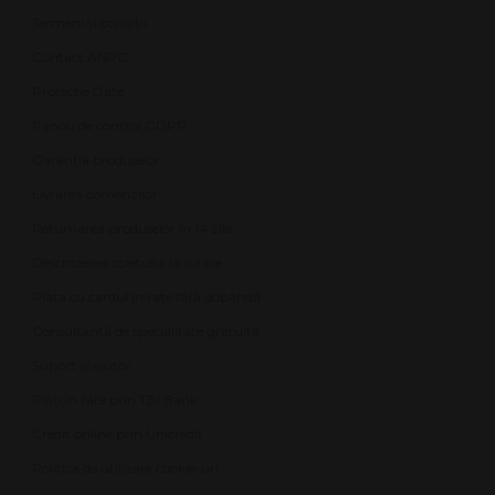
Termeni și condiții
Contact ANPC
Protecție Date
Panou de control GDPR
Garanția produselor
Livrarea comenzilor
Returnarea produselor în 14 zile
Deschiderea coletului la livrare
Plata cu cardul în rate fără dobândă
Consultanță de specialitate gratuită
Suport și ajutor
Plăți în rate prin TBI Bank
Credit online prin Unicredit
Politica de utilizare cookie-uri