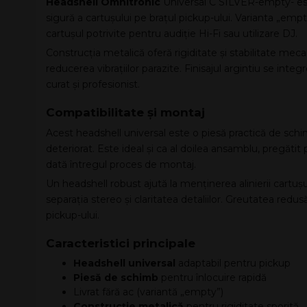
Headshell Omnitronic
Universal C SILVER-empty- est
sigură a cartușului pe brațul pickup-ului. Varianta „empty”
cartușul potrivite pentru audiție Hi-Fi sau utilizare DJ.
Construcția metalică oferă rigiditate și stabilitate mecan
reducerea vibrațiilor parazite. Finisajul argintiu se int
curat și profesionist.
Compatibilitate și montaj
Acest headshell universal este o piesă practică de schim
deteriorat. Este ideal și ca al doilea ansamblu, pregătit
dată întregul proces de montaj.
Un headshell robust ajută la menținerea alinierii cartu
separația stereo și claritatea detaliilor. Greutatea redusă
pickup-ului.
Caracteristici principale
Headshell universal
adaptabil pentru pickup
Piesă de schimb
pentru înlocuire rapidă
Livrat fără ac (variantă „empty”)
Construcție metalică
pentru rigiditate sporită