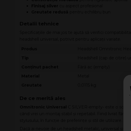
Finisaj silver
cu aspect profesional
Greutate redusă
pentru echilibru bun
Detalii tehnice
Specificațiile de mai jos te ajută să verifici compatibili
headshell universal, potrivit pentru aplicații variate.
Produs
Headshell Omnitronic Hea
Tip
Headshell (cap de citire) u
Conținut pachet
Fără ac (empty)
Material
Metal
Greutate
0,0115 kg
De ce merită ales
Omnitronic Universal
C SILVER-empty- este o soluție 
când vrei un montaj stabil și repetabil. Fiind livrat fără ac
stylusului, în funcție de preferințe și stil de utilizare.
Dacă ai nevoie de un headshell metalic, universal și uș