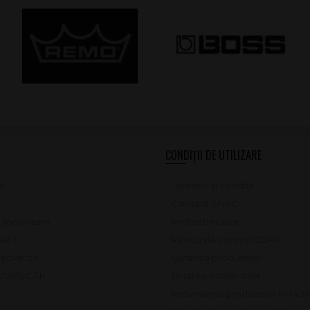
CONDIȚII DE UTILIZARE
i
Termeni și condiții
Contact ANPC
e sonorizare
Protecție Date
ar?
Panou de control GDPR
frecvente
Garanția produselor
SEAP/SICAP
Livrarea comenzilor
Returnarea produselor în 14 zi