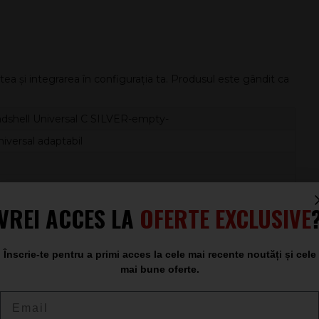
tatea și integrarea în configurația ta. Produsul este gândit ca
dshell Universal C SILVER-empty-
niversal adaptabil
VREI ACCES LA
OFERTE EXCLUSIVE
Înscrie-te pentru a primi acces la cele mai recente noutăți și cele
eficientă pentru upgrade, întreținere sau service, atunci
mai bune oferte.
, îți oferă flexibilitate totală în alegerea cartușului și a
Email
or de integrat, acest model oferă o bază solidă pentru