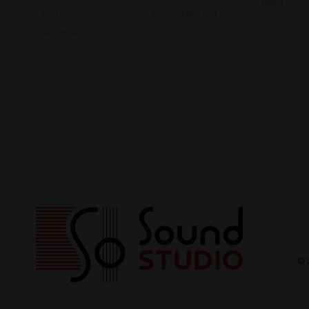
Blog
Lumini
Scenotehnică
Accesorii
© 