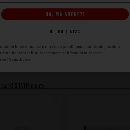
 vinil care urmăresc fiabilitate, precizie și un aspect
DA, MĂ ABONEZ!
NU, MULȚUMESC
Abonându-te, ești de acord să primești oferte și noutăți prin e-mail. Vă puteți dezabona
oricănd dând click pe linkul de dezabonare sau informându-ne pe adresa
shop@soundstudio.ro.
rsal C SILVER-empty-