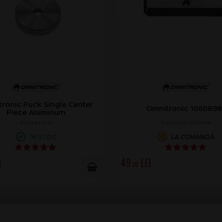
ronic Puck Single Center
Omnitronic 1060898
Piece Aluminum
Accessoriu
Curatator Platane
ÎN STOC
LA COMANDĂ
49
.00