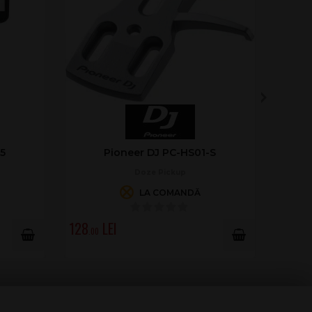
5
Pioneer DJ PC-HS01-S
Doze Pickup
LA COMANDĂ
128
.00