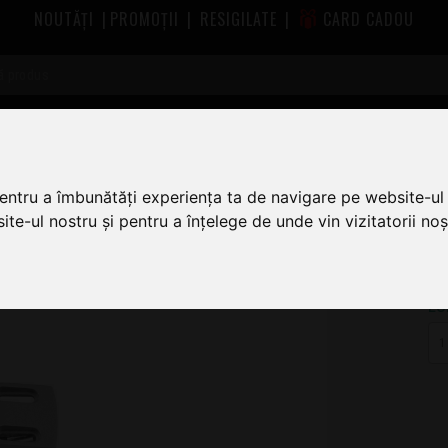
NOUTĂȚI
|
PROMOȚII
|
RESIGILATE
|
CARD CADOU
sorii Platane Omnitronic
Omnitronic Headshell Universal C SILVE
 SILVER-empty-
pentru a îmbunătăți experiența ta de navigare pe website-ul 
te-ul nostru și pentru a înțelege de unde vin vizitatorii noșt
8
LU