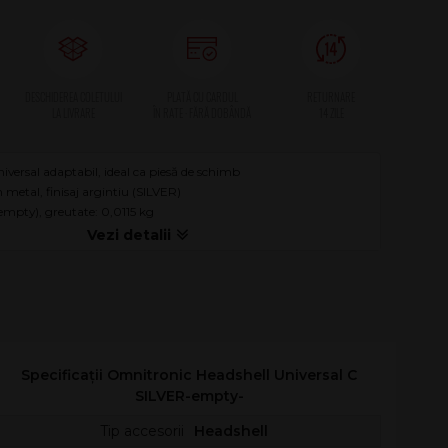
niversal adaptabil, ideal ca piesă de schimb
 metal, finisaj argintiu (SILVER)
(empty), greutate: 0,0115 kg
Specificații Omnitronic Headshell Universal C
SILVER-empty-
Tip accesorii
Headshell