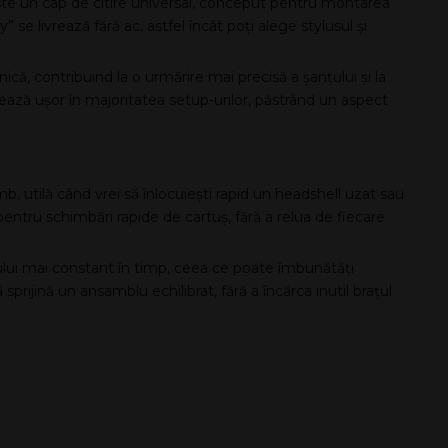
e un cap de citire universal, conceput pentru montarea
 se livrează fără ac, astfel încât poți alege stylusul și
ică, contribuind la o urmărire mai precisă a șanțului și la
egrează ușor în majoritatea setup-urilor, păstrând un aspect
b, utilă când vrei să înlocuiești rapid un headshell uzat sau
 pentru schimbări rapide de cartuș, fără a relua de fiecare
șului mai constant în timp, ceea ce poate îmbunătăți
 sprijină un ansamblu echilibrat, fără a încărca inutil brațul