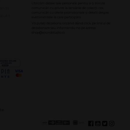
e
bândă
atuită
te.