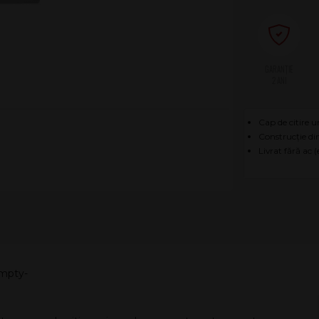
2 ANI
Cap de citire u
Construcție din
Livrat fără ac 
empty-