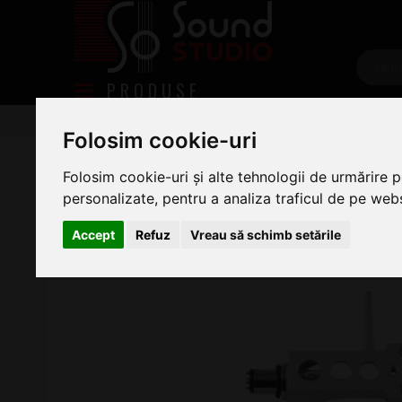
PRODUSE
DJ
Platane si accesorii
Accesorii Platane
Acce
Folosim cookie-uri
Omnitronic Headshell Universal C
Folosim cookie-uri și alte tehnologii de urmărire 
personalizate, pentru a analiza traficul de pe websi
Accept
Refuz
Vreau să schimb setările