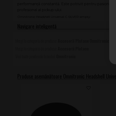
performanță constantă. Este potrivit pentru pasionații de
profesional al pickup-ului.
Omnitronic Headshell Universal C SILVER-empty-
Accesorii Platane
Omnitronic
Accesorii Platane
Omnitronic
Produse asemănătoare Omnitronic Headshell Unive