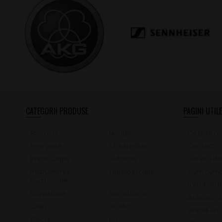
CATEGORII PRODUSE
PAGINI UTILE
Promoții
Noutăți
Despre no
Resigilate
Chitare/Bas
Contact
Piane/Clape
Suflători
Servicii d
Instrumente
Tobe/percutie
Cum cump
tradiționale
Întrebări 
Sonorizare
Microfoane
Achiziții 
Căști
Studio
Brand-uri
Efecte
DJ