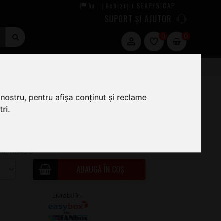
hu
Achiziții SEAP/SICAP
|
SUPORT ȘI AJUTOR
0
0
R-empty-
nostru, pentru afișa conținut și reclame
ri.
0
.00
ÎN STOC · COMANDĂ ACUM ȘI EXPEDIEM
NI, 10.AUG
ADAUGĂ ÎN COȘ