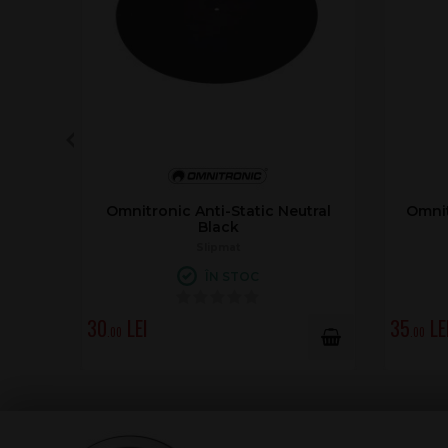
Omnitronic Anti-Static Neutral
Omnit
Black
Slipmat
ÎN STOC
30
35
.00
.00