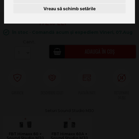
Vreau să schimb setările
472
.00
În stoc · Comandă acum și expediem Vineri, 07.Aug
Cant.
ADAUGĂ ÎN COȘ
Seturi Sound Studio M30
FBT Himaxx 60 +
FBT Himaxx 60A +
Sound Studio M30
Sound Studio M30