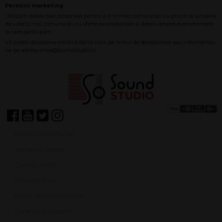
Achiziții SEAP/SICAP
Termeni și condiții
Contact ANPC
Protecție Date
Panou de control GDPR
Garanția produselor