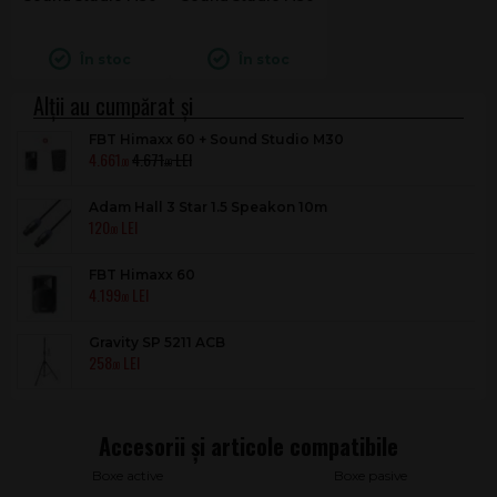
În stoc
În stoc
FBT Himaxx 60 + Sound Studio M30
4.661
4.671
.00
.00
Adam Hall 3 Star 1.5 Speakon 10m
120
.00
FBT Himaxx 60
4.199
.00
Gravity SP 5211 ACB
258
.00
Boxe active
Boxe pasive