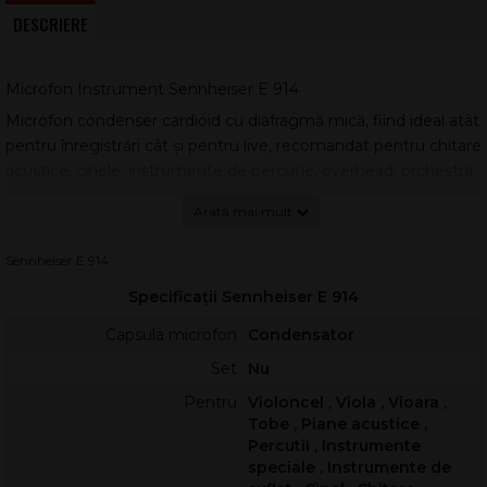
DESCRIERE
Microfon Instrument Sennheiser E 914
Microfon condenser cardioid cu diafragmă mică, fiind ideal atât
pentru înregistrări cât și pentru live, recomandat pentru chitare
acustice, cinele, instrumente de percuție, overhead, orchestră,
piane, etc. Selector cu 3 poziții pentru sensibilitate, selector cu
3 poziții pentru bass roll-off/cut-off, rezistent la presiuni de
sunet foarte ridicate, capsulă schimbabilă.
Sennheiser E 914
Caracteristici:
Specificații Sennheiser E 914
Dimensiuni: Ø 24 x 157 mm
Connector: XLR-3
Capsula microfon
Condensator
Gama dinamică: 20 - 20000 Hz
Set
Nu
Greutate: 198 g
Atenuare: 0, -10, -20 dB
Pentru
Violoncel , Viola , Vioara ,
Impedanța nominală: 100 Ω
Tobe , Piane acustice ,
Alimentare phantom necesară: 48 V/2,2 mA
Percutii , Instrumente
Nivel de zgomot echivalent: 19 dB(A)
speciale , Instrumente de