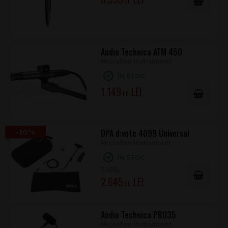
.00
Audio Technica ATM 450
Microfon Instrument
ÎN STOC
1.149
.00
-10%
DPA d:vote 4099 Universal
Microfon Instrument
ÎN STOC
2.939
.00
2.645
.00
Audio Technica PRO35
Microfon Instrument