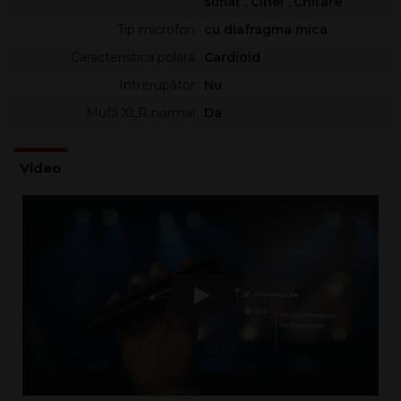
Nivel maxim de presiune a sunetului (activ) - 137, 147 (cu
suflat , Cinel , Chitare
atenuare -10 db activată), 157 (cu atenuare -20 db
Tip microfon
cu diafragma mica
activată)
Caracteristica polară
Cardioid
Pachetul conține: microfonul e 914, nucă pentru prindere,
Intrerupător
Nu
windscreen, husă, manualul utilizatorului.
Mufă XLR normal
Da
Play