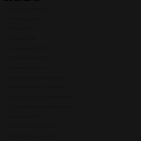
Achiziții SEAP/SICAP
Termeni și condiții
Contact ANPC
Protecție Date
Panou de control GDPR
Garanția produselor
Livrarea comenzilor
Returnarea produselor în 14 zile
Deschiderea coletului la livrare
Plata cu cardul în rate fără dobândă
Consultanță de specialitate gratuită
Suport și ajutor
Plăți în rate prin TBI Bank
Credit online prin Unicredit