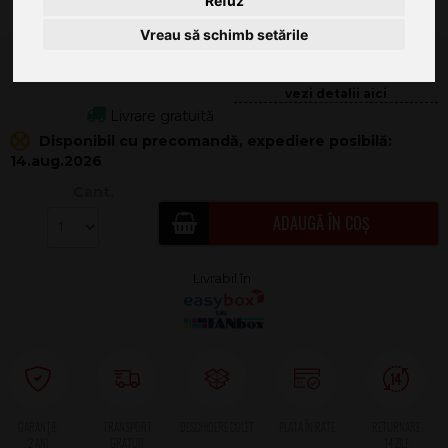
Refuz
Vreau să schimb setările
1.842
.00
84.68
Livrare gratuită
Disponibil cu precomandă, expediere posibilă:
14.aug.2026
Cant.
ADAUGĂ ÎN COȘ
2 ANI