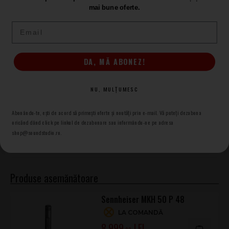
mai bune oferte.
Email
ADAUGĂ RECENZIA
DA, MĂ ABONEZ!
NU, MULȚUMESC
Microfoane instrumente
Sennheiser
Abonându-te, ești de acord să primești oferte și noutăți prin e-mail. Vă puteți dezabona
Microfoane instrumente
oricănd dând click pe linkul de dezabonare sau informându-ne pe adresa
shop@soundstudio.ro.
Sennheiser
Produse asemănătoare
Sennheiser MKH 50 P 48
LA COMANDĂ
8.999