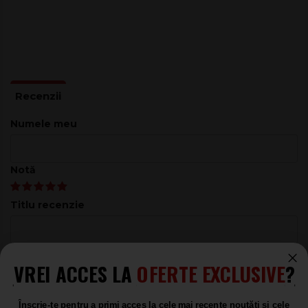
Numele meu
Notă
Titlu recenzie
Recenzie
VREI ACCES LA
OFERTE EXCLUSIVE
?
Înscrie-te pentru a primi acces la cele mai recente noutăți și cele