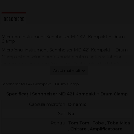
DESCRIERE
Microfon Instrument Sennheiser MD 421 Kompakt + Drum
Clamp
Microfonul instrument Sennheiser MD 421 Kompakt + Drum
Clamp este o soluție profesională pentru captarea tobelor,
instrumentelor de alamă și a amplificatoarelor de chitară, atât
în aplicații live, cât și în studio. Designul compact și prinderea
dedicată îl fac ușor de poziționat precis, chiar și în seturi de
tobe aglomerate.
Sennheiser MD 421 Kompakt + Drum Clamp
Folosind aceeași capsulă ca
MD 421-II
, acest model oferă un
Specificații Sennheiser MD 421 Kompakt + Drum Clamp
sunet clar, cu atac bine definit și o suprimare excelentă a
Capsula microfon
Dinamic
feedback-ului. Modelul polar cardioid ajută la izolarea sursei și la
reducerea captării sunetelor laterale, pentru o mixare mai
Set
Nu
controlată.
Pentru
Tom Tom , Tobe , Toba Mica
, Chitare , Amplificatoare
Utilizare recomandată