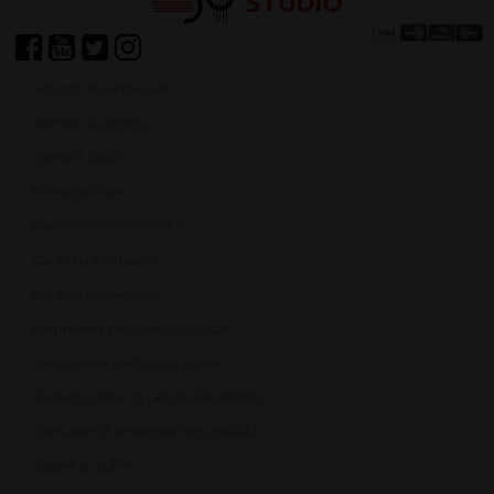
Achiziții SEAP/SICAP
Termeni și condiții
Contact ANPC
Protecție Date
Panou de control GDPR
Garanția produselor
Livrarea comenzilor
Returnarea produselor în 14 zile
Deschiderea coletului la livrare
Plata cu cardul în rate fără dobândă
Consultanță de specialitate gratuită
Suport și ajutor