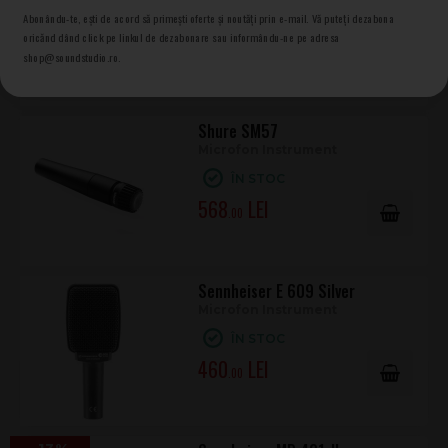
cardioidul și suprimarea feedback-ului ajută la obținerea unui
Abonându-te, ești de acord să primești oferte și noutăți prin e-mail. Vă puteți dezabona
ÎN STOC
oricănd dând click pe linkul de dezabonare sau informându-ne pe adresa
semnal curat pe scenă, cu mai puține scăpări din alte
889
.00
shop@soundstudio.ro.
instrumente.
Shure SM57
Microfon Instrument
ÎN STOC
568
.00
Sennheiser E 609 Silver
Microfon Instrument
ÎN STOC
460
.00