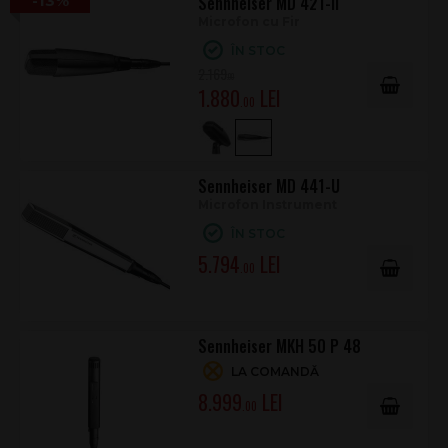
-13%
Sennheiser MD 421-II
Microfon cu Fir
ÎN STOC
2.169
.00
1.880
.00
Sennheiser MD 441-U
Microfon Instrument
ÎN STOC
5.794
.00
Sennheiser MKH 50 P 48
LA COMANDĂ
8.999
.00