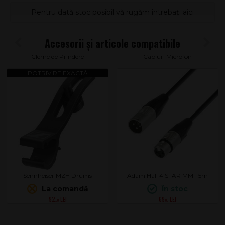
Pentru dată stoc posibil vă rugăm întrebați aici
Cleme de Prindere
Cabluri Microfon
Sennheiser MZH Drums
Adam Hall 4 STAR MMF 5m
La comandă
În stoc
92
69
.00
.00