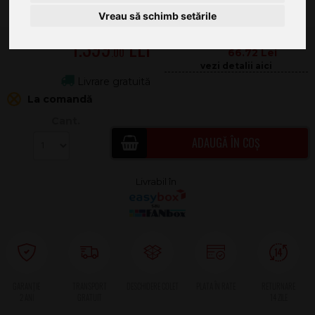
Vreau să schimb setările
1.399
.00
66.72
Livrare gratuită
La comandă
Cant.
ADAUGĂ ÎN COȘ
2 ANI