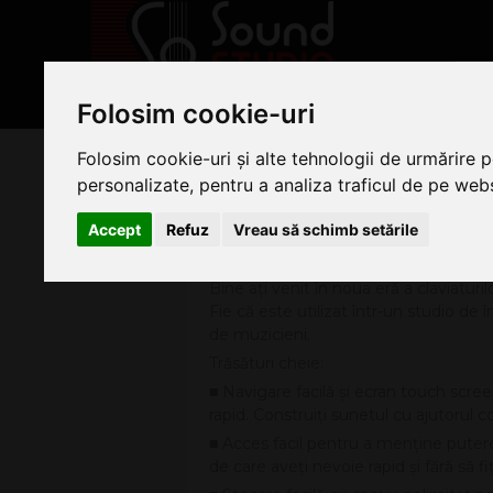
PRODUSE
Folosim cookie-uri
» Noua eră a claviaturilor digitale pr
Folosim cookie-uri și alte tehnologii de urmărire 
NOUA ERĂ A CLAVIATURILOR
personalizate, pentru a analiza traficul de pe websi
Accept
Refuz
Vreau să schimb setările
Preia controlul cu noul Yamaha 
Bine ați venit în noua eră a claviaturi
Fie că este utilizat într-un studio de
de muzicieni.
Trăsături cheie:
■ Navigare facilă și ecran touch scree
rapid. Construiţi sunetul cu ajutorul 
■ Acces facil pentru a menţine puter
de care aveţi nevoie rapid și fără să f