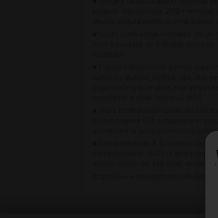
■ Stocare facilă cu spaţiu nelimitat
propriile idei creative. 2GB memorie 
device asigură portabilitatea datelor, i
■ Sunet profesional, incredibil, de u
sunt suportate de o librărie uriașă de
niciodată.
■ Funcţii îmbunătăţite pentru experin
sunet cu ajutorul joystick-ului, atât 
organizate și accesibile, mai ales în
crossfader și chiar formatul MP3.
■ Ieșire profesională Ieșirile de cali
Convertoarele D/A actualizate împreun
alimentare la sursa phantom power.
■ Compatibilitate & Extindere Genos 
compatibilitate. WIFI-ul încorporat ș
datelor muzicale. Mai mult decât atâ
https://www.soundstudio.ro/keyboa