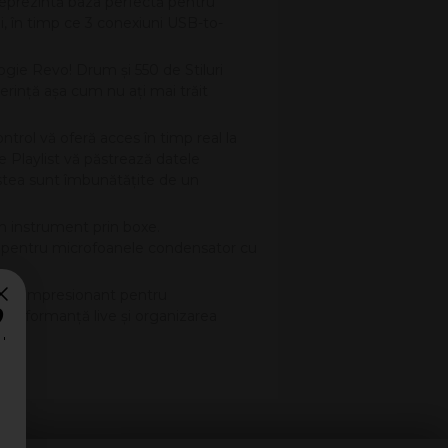
reprezintă baza perfectă pentru
i, în timp ce 3 conexiuni USB-to-
ogie Revo! Drum și 550 de Stiluri
erinţă așa cum nu aţi mai trăit
trol vă oferă acces în timp real la
ie Playlist vă păstrează datele
cestea sunt îmbunătăţite de un
 un instrument prin boxe.
ort pentru microfoanele condensator cu
port impresionant pentru
?
 performanţă live și organizarea
ată.