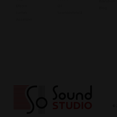
Brand-uri
Efecte
DJ
Blog
Lumini
Scenotehnică
Accesorii
© 