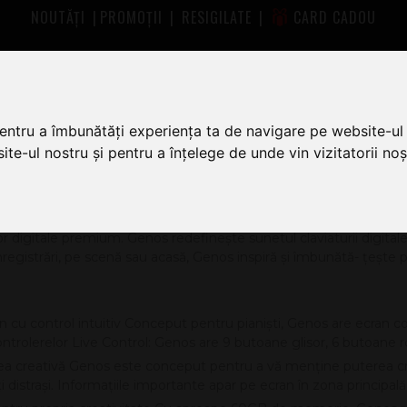
NOUTĂȚI
|
PROMOȚII
|
RESIGILATE
|
CARD CADOU
emium
pentru a îmbunătăți experiența ta de navigare pe website-ul 
 DIGITALE PREMIUM
te-ul nostru și pentru a înțelege de unde vin vizitatorii noșt
GENOS
lor digitale premium. Genos redefinește sunetul claviaturii digitale,
 înregistrări, pe scenă sau acasă, Genos inspiră și îmbunătă- ţește
n cu control intuitiv Conceput pentru pianiști, Genos are ecran co
controlerelor Live Control: Genos are 9 butoane glisor, 6 butoane ro
ea creativă Genos este conceput pentru a vă menţine puterea crea
iţi distrași. Informaţiile importante apar pe ecran în zona principală