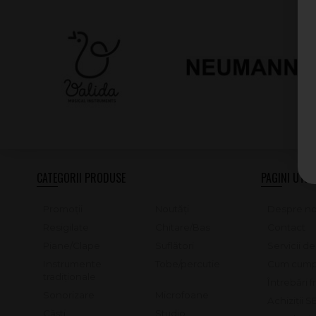
CATEGORII PRODUSE
PAGINI UTILE
Promoții
Noutăți
Despre no
Resigilate
Chitare/Bas
Contact
Piane/Clape
Suflători
Servicii d
Instrumente
Tobe/percutie
Cum cump
tradiționale
Întrebări 
Sonorizare
Microfoane
Achiziții 
Căști
Studio