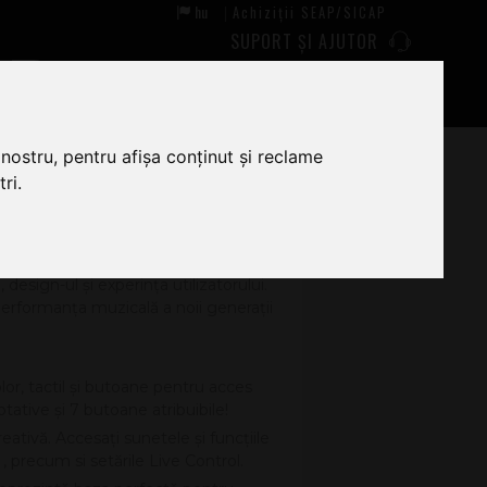
hu
Achiziții SEAP/SICAP
|
SUPORT ȘI AJUTOR
0
0
nostru, pentru afișa conținut și reclame
ri.
 design-ul și experinţa utilizatorului.
 performanţa muzicală a noii generaţii
lor, tactil și butoane pentru acces
tative și 7 butoane atribuibile!
tivă. Accesaţi sunetele și funcţiile
 , precum si setările Live Control.