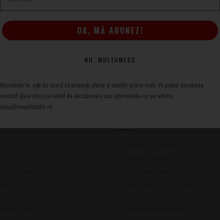
DA, MĂ ABONEZ!
NU, MULȚUMESC
Abonându-te, ești de acord să primești oferte și noutăți prin e-mail. Vă puteți dezabona
oricănd dând click pe linkul de dezabonare sau informându-ne pe adresa
shop@soundstudio.ro.
CONDIȚII DE UTILIZARE
i
Termeni și condiții
Contact ANPC
e sonorizare
Protecție Date
ar?
Panou de control GDPR
frecvente
Garanția produselor
SEAP/SICAP
Livrarea comenzilor