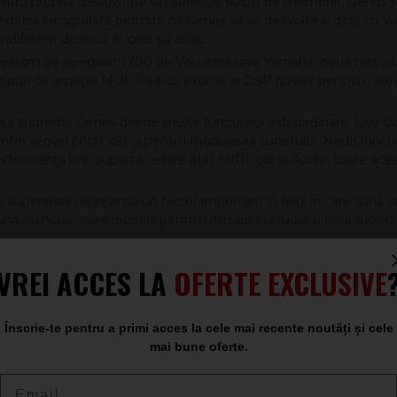
 pentru propria creativitate Cu aproape 60GB de memorie, Genos 
extinsă încorporată permite ca Genos să se dezvolte o dată cu vo
ndiferent de locul în care vă aflaţi.
n realism de neegalat 1700 de Voci exclusive Yamaha, noua tehnol
 tipuri de arpegii, Multi Pad-uri extinse și DSP power pentru o exp
ţă supremă Genos deţine multe funcţii noi extraordinare. Live Con
pentru reglări pitch, cât și pentru modularea sunetului. Noua funcţ
 performanţa live, suportă redare atât MIDI, cât și Audio, toate a
tate superioară reprezintă un factor important în felul în care sună
ă cu noua ieșire digitală pentru utilizare în studio și noul sup
facilitează actualizarea instrumentelor anterioare Yamaha cu su
VREI ACCES LA
OFERTE EXCLUSIVE
i aplicatia Songbook oferă o comunicare unică pe două căi pentru
t, o nouă versiune YEM va fi lansată și suportă editare WAV avans
rd-yamaha-genos.html
Înscrie-te pentru a primi acces la cele mai recente noutăți și cele
mai bune oferte.
Email