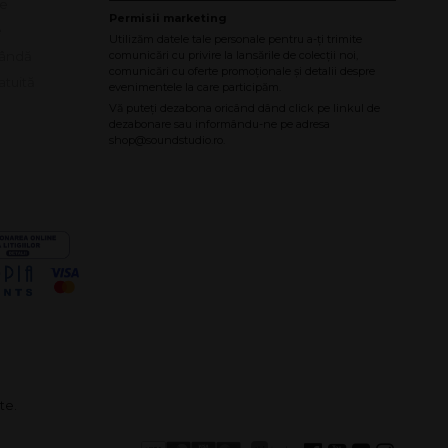
le
e
bândă
atuită
te.