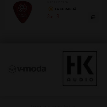
Pana Chitara
LA COMANDĂ
3
.00