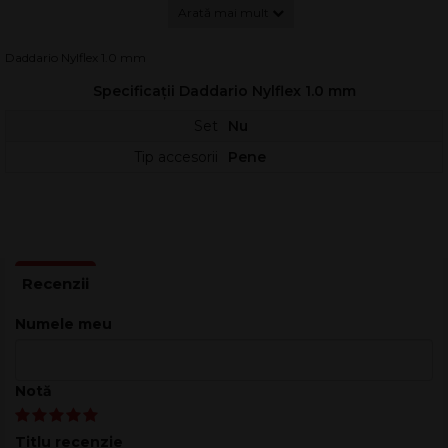
Grosime: 1.0 mm
Daddario Nylflex 1.0 mm
Specificații Daddario Nylflex 1.0 mm
Set
Nu
Tip accesorii
Pene
Numele meu
Notă
Titlu recenzie