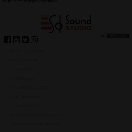
Achiziții SEAP/SICAP
Termeni și condiții
Contact ANPC
Protecție Date
Panou de control GDPR
Garanția produselor
Livrarea comenzilor
Returnarea produselor în 14 zile
Deschiderea coletului la livrare