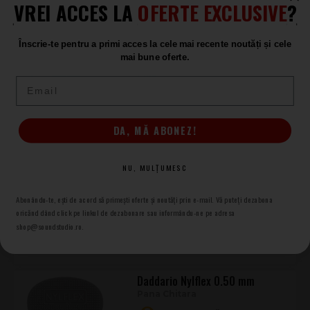
VREI ACCES LA
OFERTE EXCLUSIVE
?
Produse asemănătoare
Înscrie-te pentru a primi acces la cele mai recente noutăți și cele
Daddario Joe Satriani Satch Grip
mai bune oferte.
Pick
Email
Pana
ÎN STOC
76
DA, MĂ ABONEZ!
.00
Daddario National Medium Black
NU, MULȚUMESC
- 4-Pack
Set Pene Deget
Abonându-te, ești de acord să primești oferte și noutăți prin e-mail. Vă puteți dezabona
oricănd dând click pe linkul de dezabonare sau informându-ne pe adresa
ÎN STOC
shop@soundstudio.ro.
55
.00
Daddario Nylflex 0.50 mm
Pana Chitara