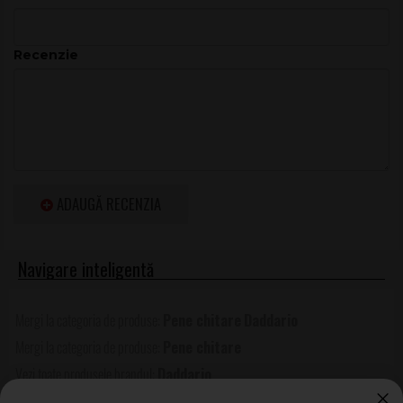
Recenzie
ADAUGĂ RECENZIA
Pene chitare
Daddario
Pene chitare
Daddario