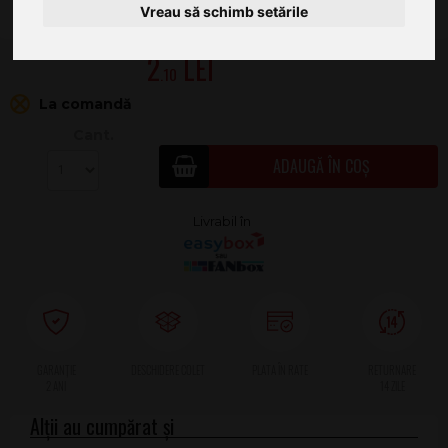
Vreau să schimb setările
2
.10
La comandă
Cant.
ADAUGĂ ÎN COȘ
2 ANI