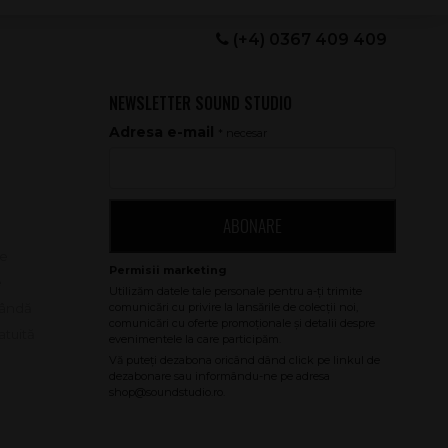
(+4) 0367 409 409
NEWSLETTER SOUND STUDIO
Adresa e-mail
* necesar
ABONARE
le
e
bândă
atuită