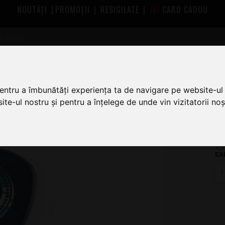
NOUTĂȚI
|
PROMOȚII
|
RESIGILATE
|
CARD CADOU
tare Dunlop
Dunlop 546RAJ2.0 Andy James Flow
w
pentru a îmbunătăți experiența ta de navigare pe website-ul 
te-ul nostru și pentru a înțelege de unde vin vizitatorii noșt
1
EX