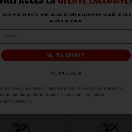
Înscrie-te pentru a primi acces la cele mai recente noutăți și cele
mai bune oferte.
mes Flow
Email
DA, MĂ ABONEZ!
NU, MULȚUMESC
Abonându-te, ești de acord să primești oferte și noutăți prin e-mail. Vă puteți dezabona
oricănd dând click pe linkul de dezabonare sau informându-ne pe adresa
shop@soundstudio.ro.