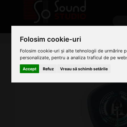
PRODUSE
Folosim cookie-uri
Chitare/Bas
Accesorii Chitara
Pene
Pene chi
Dunlop 546RAJ2.0 Andy James Flo
Folosim cookie-uri și alte tehnologii de urmărire 
personalizate, pentru a analiza traficul de pe websi
Accept
Refuz
Vreau să schimb setările