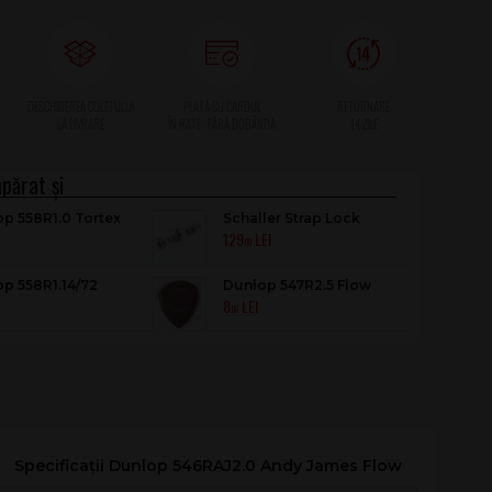
p 558R1.0 Tortex
Schaller Strap Lock
129
 STD PK
Chrome
.00
p 558R1.14/72
Dunlop 547R2.5 Flow
8
x Flow ST
Jumbo Grip
.00
Specificații Dunlop 546RAJ2.0 Andy James Flow