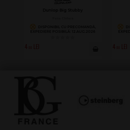
Dunlop 44R.73 Nylon
Dun
Pana Chitara
DISPONIBIL CU PRECOMANDĂ,
D
EXPEDIERE POSIBILĂ: 12.AUG.2026
EXPED
3
3
.00
.00