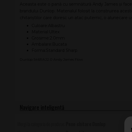
Aceasta este o pană cu semnătură Andy James și face 
brandului Dunlop. Materialul folosit la construirea acest
chitariștilor care doresc un atac puternic, o alunecare u
Culoare:Albastru
Material:Ultex
Grosime:2.0mm
Ambalare:Bucata
Forma:Standard Sharp
Dunlop 546RAJ2.0 Andy James Flow
Pene chitare
Dunlop