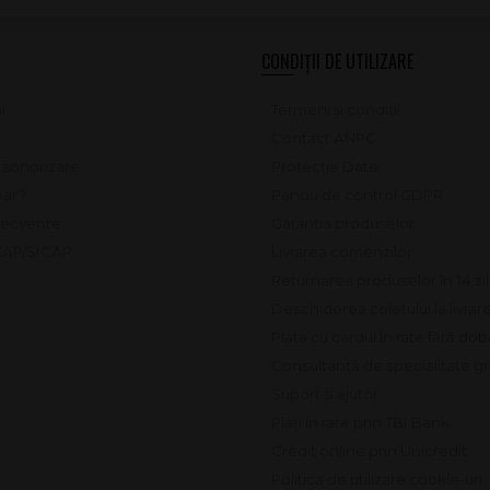
CONDIȚII DE UTILIZARE
i
Termeni și condiții
Contact ANPC
e sonorizare
Protecție Date
ar?
Panou de control GDPR
frecvente
Garanția produselor
SEAP/SICAP
Livrarea comenzilor
Returnarea produselor în 14 zi
Deschiderea coletului la livrar
Plata cu cardul în rate fără do
Consultanță de specialitate gr
Suport și ajutor
Plăți în rate prin TBI Bank
Credit online prin Unicredit
Politica de utilizare cookie-uri