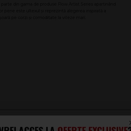
parte din gama de produse Flow Artist Series apartinând
or pene este ultexul și reprezintă alegerea inspirată a
șoară pe corzi și comoditate la viteze mari.
VREI ACCES LA
OFERTE EXCLUSIVE