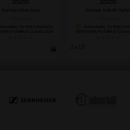
lop 47R3N Jazz III Nylon
Dunlop 44R.38 Nylo
Pana Chitara
Pana Chitara
ISPONIBIL CU PRECOMANDĂ,
ÎN STOC
IERE POSIBILĂ: 12.AUG.2026
3
.00