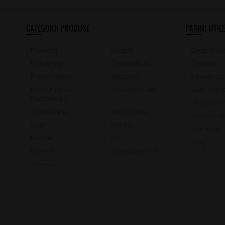
CATEGORII PRODUSE
PAGINI UTILE
Promoții
Noutăți
Despre no
Resigilate
Chitare/Bas
Contact
Piane/Clape
Suflători
Servicii d
Instrumente
Tobe/percutie
Cum cump
tradiționale
Întrebări 
Sonorizare
Microfoane
Achiziții 
Căști
Studio
Brand-uri
Efecte
DJ
Blog
Lumini
Scenotehnică
Accesorii