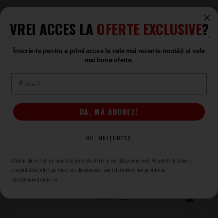
+3
VREI ACCES LA
OFERTE EXCLUSIVE
?
Fender 10-Hole Contemporary
Jazz Bass Pickguards Black
Înscrie-te pentru a primi acces la cele mai recente noutăți și cele
mai bune oferte.
Pickguard
LA COMANDĂ
Email
315
.00
DA, MĂ ABONEZ!
+2
Fender Pure Vintage Five-Hole
NU, MULȚUMESC
Mount Telecaster Pickguard
Black
Abonându-te, ești de acord să primești oferte și noutăți prin e-mail. Vă puteți dezabona
Pickguard
oricănd dând click pe linkul de dezabonare sau informându-ne pe adresa
shop@soundstudio.ro.
LA COMANDĂ
359
.00