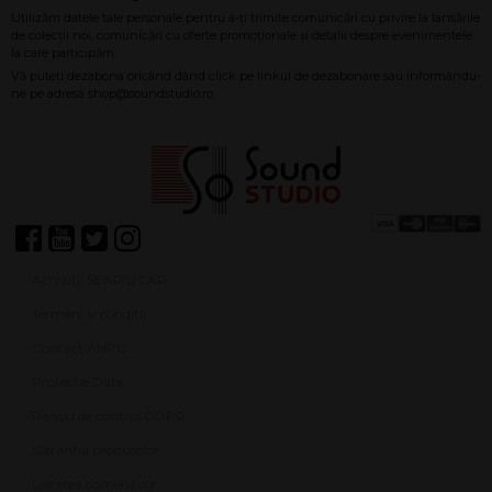
Achiziții SEAP/SICAP
Termeni și condiții
Contact ANPC
Protecție Date
Panou de control GDPR
Garanția produselor
Livrarea comenzilor