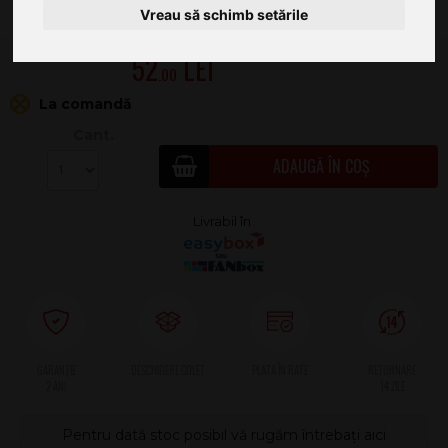
Vreau să schimb setările
52
.00
La comandă
Cant.
ADAUGĂ ÎN COȘ
2 ANI
Pentru dată stoc posibil vă rugăm întrebați aici