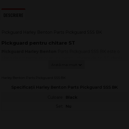
DESCRIERE
Pickguard Harley Benton Parts Pickguard SSS BK
Pickguard pentru chitare ST
Pickguard Harley Benton
Parts Pickguard SSS BK este o
placă de protecție concepută pentru chitare de tip ST, ideală
pentru upgrade-uri, reparații sau proiecte de asamblare.
Finisajul negru oferă un aspect clasic și discret, potrivit atât
pentru instrumente moderne, cât și pentru configurații
Harley Benton Parts Pickguard SSS BK
vintage.
Specificații Harley Benton Parts Pickguard SSS BK
Acest pickguard este pregătit pentru configurația SSS, adică
3
Culoare
Black
single coil
, asigurând alinierea corectă a dozelor și o montare
curată a ansamblului de electronice. Construcția
3-ply
crește
Set
Nu
rigiditatea și stabilitatea, contribuind la o potrivire mai bună pe
corp și la o rezistență sporită în timp.
Caracteristici principale