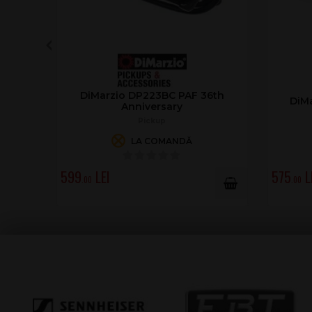
DiMarzio DP223BC PAF 36th
DiMa
Anniversary
Pickup
LA COMANDĂ
599
575
.00
.00