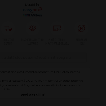
tru dată stoc posibil vă rugăm întrebați aici
ormat single coil, model de semnătură Phil Collen, pentru
i
37 mV) și rezistență DC 21,77 kOhm pentru un sunet puternic
 conexiuni cu 4 fire, spațiere universală; include șuruburi și
t în USA