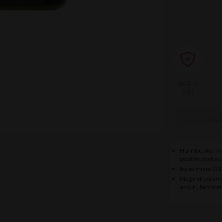
2 ANI
Pen
Humbucker în f
poziția podulu
Ieșire mare (3
Magnet ceramic,
arcuri, fabrica