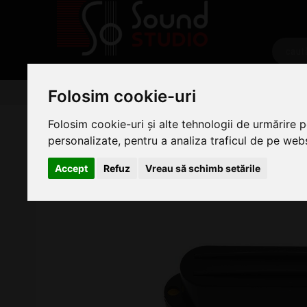
PRODUSE
Folosim cookie-uri
Chitare/Bas
Accesorii Chitara
Doze si Preamplifi
DiMarzio DP 427BK Sugar Chakra
Folosim cookie-uri și alte tehnologii de urmărire 
personalizate, pentru a analiza traficul de pe websi
Accept
Refuz
Vreau să schimb setările