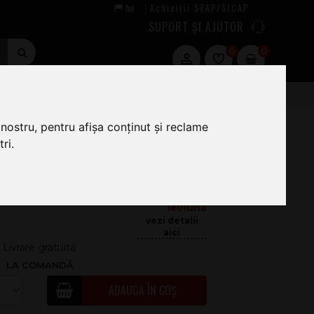
hu
Achiziții SEAP/SICAP
|
SUPORT ȘI AJUTOR
0
0
P 427BK Sugar Chakra
nostru, pentru afișa conținut și reclame
ri.
99
.00
49.92
Livrare gratuită
LA COMANDĂ
ADAUGĂ ÎN COȘ