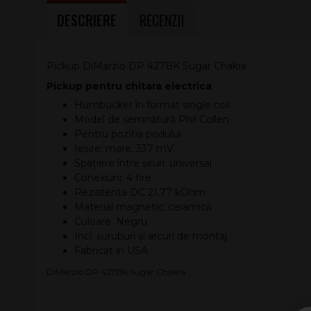
DESCRIERE
RECENZII
Pickup DiMarzio DP 427BK Sugar Chakra
Pickup pentru chitara electrica
Humbucker în format single coil
Model de semnătură Phil Collen
Pentru pozitia podului
Ieșire: mare, 337 mV
Spațiere între șiruri: universal
Conexiuni: 4 fire
Rezistenta DC 21,77 kOhm
Material magnetic: ceramică
Culoare: Negru
Incl. șuruburi și arcuri de montaj
Fabricat in USA
DiMarzio DP 427BK Sugar Chakra