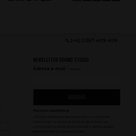
(+4) 0367 409 409
NEWSLETTER SOUND STUDIO
Adresa e-mail
* necesar
ABONARE
le
e
bândă
atuită