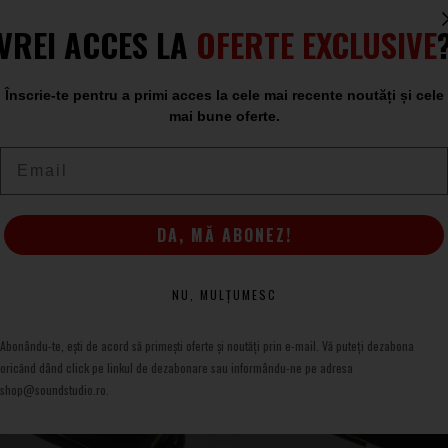
VREI ACCES LA
OFERTE EXCLUSIVE
io
Înscrie-te pentru a primi acces la cele mai recente noutăți și cele
mai bune oferte.
Email
Chakra
DA, MĂ ABONEZ!
NU, MULȚUMESC
Abonându-te, ești de acord să primești oferte și noutăți prin e-mail. Vă puteți dezabona
oricănd dând click pe linkul de dezabonare sau informându-ne pe adresa
shop@soundstudio.ro.