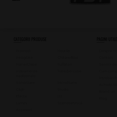
CATEGORII PRODUSE
PAGINI UTILE
Promoții
Noutăți
Despre no
Resigilate
Chitare/Bas
Contact
Piane/Clape
Suflători
Servicii d
Instrumente
Tobe/percutie
Cum cump
tradiționale
Întrebări 
Sonorizare
Microfoane
Achiziții 
Căști
Studio
Brand-uri
Efecte
DJ
Blog
Lumini
Scenotehnică
Accesorii