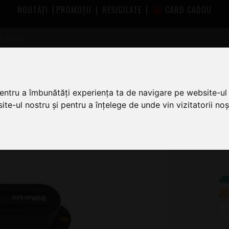
NOUTĂȚI
|
PROMOȚII
|
RESIGILATE
|
CARD CADOU
catoare Chitara
Doze si Preamplificatoare DiMarzio
DiMarzio D
pentru a îmbunătăți experiența ta de navigare pe website-ul 
te-ul nostru și pentru a înțelege de unde vin vizitatorii noșt
5