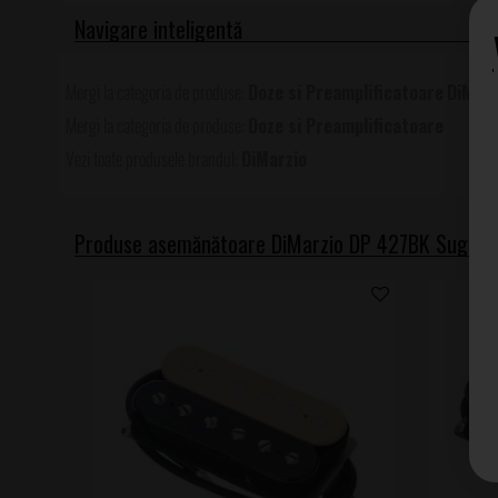
Doze si Preamplificatoare
DiMarz
Doze si Preamplificatoare
DiMarzio
Produse asemănătoare DiMarzio DP 427BK Sugar 