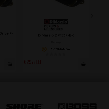
rive F-
DiMarzio DP153F-BK
Pickup
LA COMANDĂ
629
.00