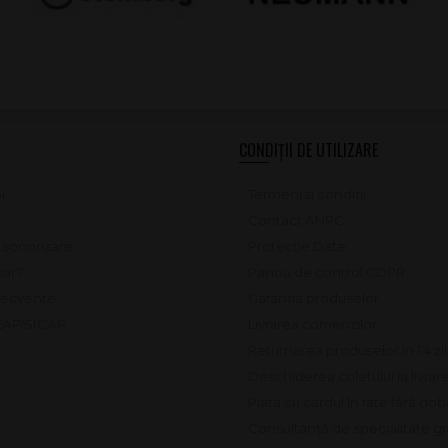
CONDIȚII DE UTILIZARE
i
Termeni și condiții
Contact ANPC
e sonorizare
Protecție Date
ar?
Panou de control GDPR
frecvente
Garanția produselor
SEAP/SICAP
Livrarea comenzilor
Returnarea produselor în 14 zi
Deschiderea coletului la livrar
Plata cu cardul în rate fără do
Consultanță de specialitate gr