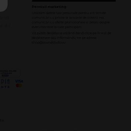
le
e
bândă
atuită
te.