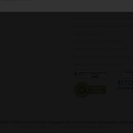
Returnarea produselor în 14 zi
Deschiderea coletului la livrar
Plata cu cardul în rate fără do
Consultanță de specialitate gr
Suport și ajutor
Plăți în rate prin TBI Bank
Credit online prin Unicredit
Politica de utilizare cookie-uri
Setări preferințe cookie
2000-2026 Sound Studio magazin de muzica Toate drepturile rezerva