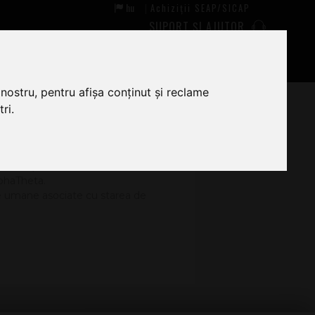
hu
Achiziții SEAP/SICAP
|
SUPORT ȘI AJUTOR
0
0
nostru, pentru afișa conținut și reclame
ri.
ltarea produselor Pioneer DJ.
lphaTheta.
e umane asociate cu starea de