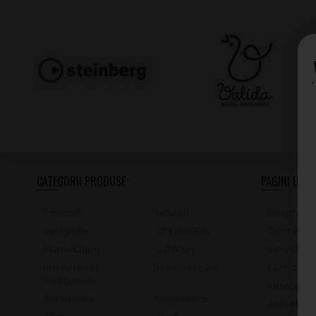
CATEGORII PRODUSE
PAGINI UTILE
Promoții
Noutăți
Despre no
Resigilate
Chitare/Bas
Contact
Piane/Clape
Suflători
Servicii d
Instrumente
Tobe/percutie
Cum cump
tradiționale
Întrebări 
Sonorizare
Microfoane
Achiziții 