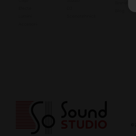
Căști
Studio
Brand-uri
Efecte
DJ
Blog
Lumini
Scenotehnică
Accesorii
© 