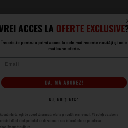
VREI ACCES LA
OFERTE EXCLUSIVE
Înscrie-te pentru a primi acces la cele mai recente noutăți și cele
mai bune oferte.
Email
CONDIȚII DE UTILIZARE
DA, MĂ ABONEZ!
i
Termeni și condiții
Contact ANPC
NU, MULȚUMESC
e sonorizare
Protecție Date
ar?
Panou de control GDPR
Abonându-te, ești de acord să primești oferte și noutăți prin e-mail. Vă puteți dezabona
frecvente
Garanția produselor
oricănd dând click pe linkul de dezabonare sau informându-ne pe adresa
SEAP/SICAP
Livrarea comenzilor
shop@soundstudio.ro.