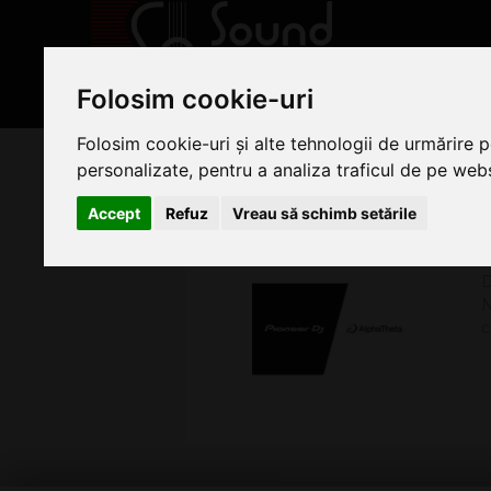
Folosim cookie-uri
PRODUSE
» Pioneer DJ devine AlphaTheta
Folosim cookie-uri și alte tehnologii de urmărire 
personalizate, pentru a analiza traficul de pe websi
PIONEER DJ DEVINE ALPHAT
Accept
Refuz
Vreau să schimb setările
A
D
N
c