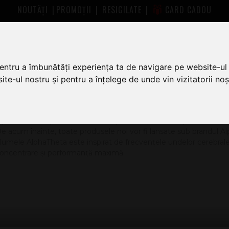
NOUTĂȚI
|
PROMOȚII
|
RESIGILATE
|
CARD CADOU
pentru a îmbunătăți experiența ta de navigare pe website-ul 
te-ul nostru și pentru a înțelege de unde vin vizitatorii noșt
HETA
lphaTheta Corporation este compania responsabilă pentru dezvo
e acum înainte, toate produsele noi vor fi lansate sub brandul A
umele AlphaTheta este inspirat de frecvențele undelor cerebral
oncentrare și performanță maximă.