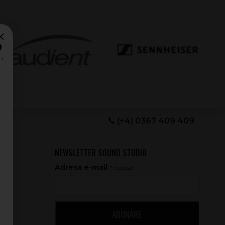
?
(+4) 0367 409 409
NEWSLETTER SOUND STUDIO
Adresa e-mail
* necesar
ABONARE