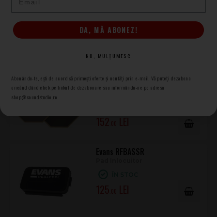
Practice Pad
ÎN STOC
DA, MĂ ABONEZ!
134
.00
NU, MULȚUMESC
Evans RF-6D RealFeel 2-Sided 6
Abonându-te, ești de acord să primești oferte și noutăți prin e-mail. Vă puteți dezabona
inch
oricănd dând click pe linkul de dezabonare sau informându-ne pe adresa
Practice Pad
shop@soundstudio.ro.
ÎN STOC
152
.00
Evans RFBASSR
Pad Inlocuitor
ÎN STOC
125
.00