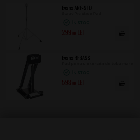
Evans ARF-STD
Stativ Practice Pad
ÎN STOC
299
.00
Evans RFBASS
Pad pentru exerciții de toba mare
ÎN STOC
598
.00