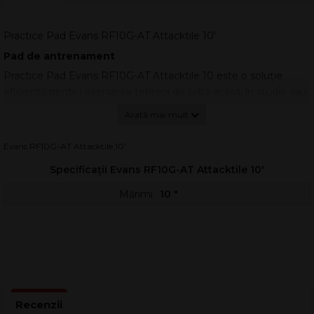
Practice Pad Evans RF10G-AT Attacktile 10'
Pad de antrenament
Practice Pad Evans RF10G-AT Attacktile 10 este o soluție
eficientă pentru exersarea tehnicii de tobă acasă, în studio sau
în culise, cu un răspuns controlat și realist. Suprafața specială cu
acoperire UV oferă un atac mai pronunțat și un feedback tonal
clar, util pentru dezvoltarea consistenței loviturilor și a
Evans RF10G-AT Attacktile 10'
dinamicii.
Specificații Evans RF10G-AT Attacktile 10'
Construit pentru sesiuni repetate de studiu, pad-ul ajută la
îmbunătățirea preciziei, a rebound-ului și a controlului mâinilor,
Mărimi
10 "
fără a necesita un volum ridicat. Este potrivit atât pentru bețe,
cât și pentru pensule, ceea ce îl face versatil pentru rudimente,
exerciții de coordonare și antrenament de finețe.
Dimensiune: 10
Jucabil pe o parte
Suprafață acoperită cu UV pentru mai mult atac și
feedback tonal