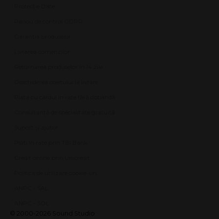
Protecție Date
Panou de control GDPR
Garanția produselor
Livrarea comenzilor
Returnarea produselor în 14 zile
Deschiderea coletului la livrare
Plata cu cardul în rate fără dobândă
Consultanță de specialitate gratuită
Suport și ajutor
Plăți în rate prin TBI Bank
Credit online prin Unicredit
Politica de utilizare cookie-uri
ANPC - SAL
ANPC - SOL
© 2000-2026 Sound Studio