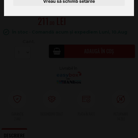
Vreau să schimb setările
211
.00
În stoc · Comandă acum și expediem Luni, 10.Aug
Cant.
ADAUGĂ ÎN COȘ
2 ANI
DESCRIERE