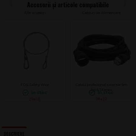
Alte accesori
Cabluri de Alimentare
FOS Safety Wire
Cablu profesional extensie 5m
3x1.5 Titanex
În stoc
În stoc
20
119
.00
.00
DESCRIERE