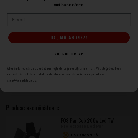
mai bune oferte.
Email
ADAUGĂ RECENZIA
DA, MĂ ABONEZ!
NU, MULȚUMESC
Proiectoare Led Par
FOS
Abonându-te, ești de acord să primești oferte și noutăți prin e-mail. Vă puteți dezabona
Proiectoare Led Par
oricănd dând click pe linkul de dezabonare sau informându-ne pe adresa
shop@soundstudio.ro.
FOS
Produse asemănătoare
FOS Par Cob 200w Led TW
Proiectoare Led Par
LA COMANDĂ