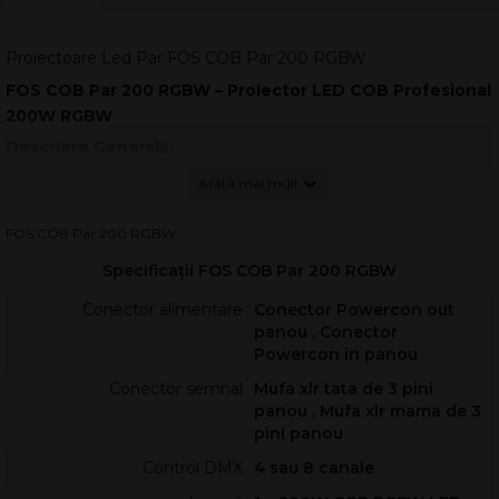
Proiectoare Led Par FOS COB Par 200 RGBW
FOS COB Par 200 RGBW – Proiector LED COB Profesional
200W RGBW
Descriere Generală:
FOS COB Par 200 RGBW este un proiector LED Par
profesional de mare putere, echipat cu un LED RGBW COB de
200W. Acesta oferă o distribuție uniformă și moale a luminii,
FOS COB Par 200 RGBW
fiind ideal pentru evenimente, spectacole și aplicații de
Specificații FOS COB Par 200 RGBW
iluminat de interior. Cu un unghi de fascicul de 60°, acest
proiector permite un control precis al intensității luminii și
Conector alimentare
Conector Powercon out
efecte dinamice.
panou , Conector
Powercon in panou
Sursă de Lumină / Sistem Optic:
Conector semnal
Mufa xlr tata de 3 pini
Lumină: 1 x 200W COB RGBW LED.
panou , Mufa xlr mama de 3
Unghi de fascicul: 60° pentru o acoperire largă și
pini panou
uniformă.
Distribuție uniformă și moale a luminii datorită
Control DMX
4 sau 8 canale
reflectorului mare inclus.