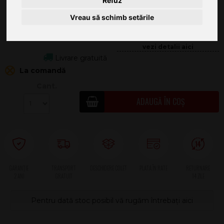
Refuz
Vreau să schimb setările
1.196
.00
58.49
Livrare gratuită
La comandă
Cant.
ADAUGĂ ÎN COȘ
2 ANI
Pentru dată stoc posibil vă rugăm întrebați aici