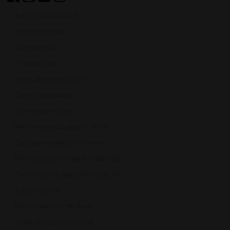
Achiziții SEAP/SICAP
Termeni și condiții
Contact ANPC
Protecție Date
Panou de control GDPR
Garanția produselor
Livrarea comenzilor
Returnarea produselor în 14 zile
Deschiderea coletului la livrare
Plata cu cardul în rate fără dobândă
Consultanță de specialitate gratuită
Suport și ajutor
Plăți în rate prin TBI Bank
Credit online prin Unicredit