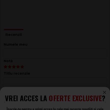
Specificații FOS COB Par 200 RGBW:
Conector semnal: XLR 3 pini (mamă și tată).
Conector alimentare: Powercon (in/out) pentru o
conexiune sigură și fiabilă.
Tip alimentare: Powercon.
Tip lumină: Proiector LED Par.
Lampa: 1 x 200W COB RGBW LED.
Control DMX: 4 sau 8 canale.
Numele meu
FOS COB Par 200 RGBW este soluția ideală pentru
profesioniștii din domeniul iluminatului, oferind flexibilitate,
Notă
performanță excelentă și o iluminare uniformă pentru orice
eveniment de interior.
Titlu recenzie
Recenzie
VREI ACCES LA
OFERTE EXCLUSIVE
?
Înscrie-te pentru a primi acces la cele mai recente noutăți și cele