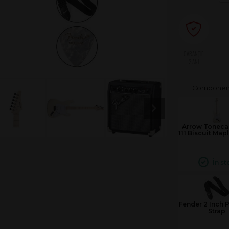
2 ANI
Arrow Toneca
111 Biscuit Map
În st
Fender 2 Inch 
Strap