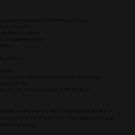
ratocaster, finisaj crem Biscuit Maple/White
rat pe frecvențe
laritate și strălucire
l la registrele înalte
oziții
de vibrato
 rapid
 + overdrive tube-emulated, cabinet closed-back
 căști Jack 1/8
i pene Fender Premium Celluloid 351 Medium
ivit pentru repetiții, lecții, înregistrări de acasă și
i, ergonomie tip ST și tremolo îl face ideal pentru pop,
e tehnică și timing.