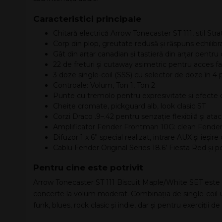
Caracteristici principale
Chitară electrică Arrow Tonecaster ST 111, stil St
Corp din plop, greutate redusă și răspuns echilib
Gât din arțar canadian și tastieră din arțar pentru c
22 de freturi și cutaway asimetric pentru acces faci
3 doze single-coil (SSS) cu selector de doze în 4 p
Controale: Volum, Ton 1, Ton 2
Punte cu tremolo pentru expresivitate și efecte 
Cheițe cromate, pickguard alb, look clasic ST
Corzi Draco .9–.42 pentru senzație flexibilă și atac
Amplificator Fender Frontman 10G: clean Fender
Difuzor 1 x 6” special realizat, intrare AUX și ieșire
Cablu Fender Original Series 18.6’ Fiesta Red ș
Pentru cine este potrivit
Arrow Tonecaster ST 111 Biscuit Maple/White SET este potr
concerte la volum moderat. Combinația de single-coil-ur
funk, blues, rock clasic și indie, dar și pentru exerciții d