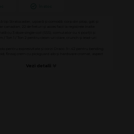
oc
În stoc
că tip Stratocaster, ușoară și comodă: corp din plop, gât și
ar canadian, 22 de freturi și acces facil la registrele înalte.
onală cu 3 doze single-coil (SSS), comutator cu 4 poziții și
 / Ton 1 / Ton 2 pentru clean-uri clare, crunch și lead-uri
lo pentru expresivitate și corzi Draco .9–.42 pentru bending
apid; finisaj crem cu pickguard alb și hardware cromat, aspect