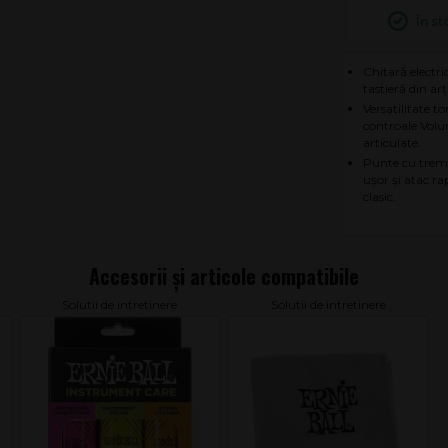
În st
Chitară electri
tastieră din arț
Versatilitate t
controale Volum
articulate.
Punte cu tremo
ușor și atac r
clasic.
Solutii de intretinere
Solutii de intretinere