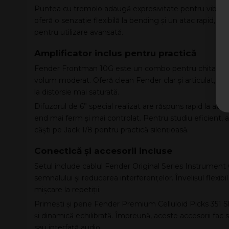
Puntea cu tremolo adaugă expresivitate pentru vibrato 
oferă o senzație flexibilă la bending și un atac rapid, fi
pentru utilizare avansată.
Amplificator inclus pentru practică
Fender Frontman 10G este un combo pentru chitară electri
volum moderat. Oferă clean Fender clar și articulat, pl
la distorsie mai saturată.
Difuzorul de 6” special realizat are răspuns rapid la atac
end mai ferm și mai controlat. Pentru studiu eficient, a
căști pe Jack 1/8 pentru practică silențioasă.
Conectică și accesorii incluse
Setul include cablul Fender Original Series Instrument 
semnalului și reducerea interferențelor. Învelișul flexibi
mișcare la repetiții.
Primești și pene Fender Premium Celluloid Picks 351 
și dinamică echilibrată. Împreună, aceste accesorii fac 
sau interfață audio.