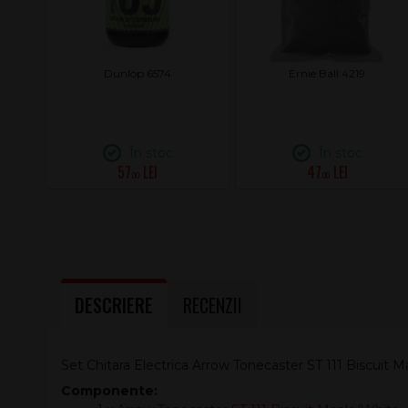
Dunlop 6574
Ernie Ball 4219
În stoc
În stoc
57
47
.00
.00
DESCRIERE
RECENZII
Set Chitara Electrica Arrow Tonecaster ST 111 Biscuit 
Componente: