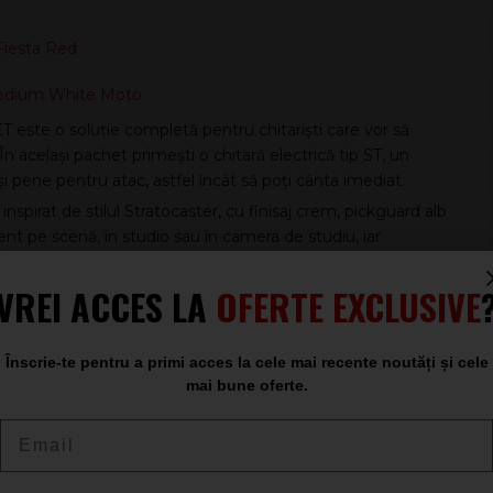
Fiesta Red
Medium White Moto
 este o soluție completă pentru chitariști care vor să
n același pachet primești o chitară electrică tip ST, un
 pene pentru atac, astfel încât să poți cânta imediat.
nspirat de stilul Stratocaster, cu finisaj crem, pickguard alb
nt pe scenă, în studio sau în camera de studiu, iar
i.
VREI ACCES LA
OFERTE EXCLUSIVE
ăspuns echilibrat, cu atac clar și medii plăcute. Gâtul din
ălucire și definiție, utile pentru acorduri deschise, funk
Înscrie-te pentru a primi acces la cele mai recente noutăți și cele
ele înalte, inclusiv la ultimele freturi. Cu 22 de freturi, ai o
mai bune oferte.
 o poziție relaxată a mâinii stângi.
Email
 versatil, de la clean „clopoțit” până la crunch și lead-uri cu
1 și Ton 2, oferă control rapid asupra dinamicii și a
-plan.