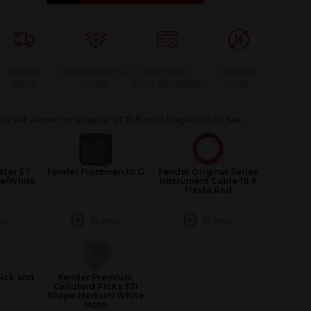
Arrow Tonecaster ST 111 Biscuit Maple/White Set
ster ST
Fender Frontman 10 G
Fender Original Series
le/White
Instrument Cable 18.6
Fiesta Red
oc
În stoc
În stoc
Pick and
Fender Premium
Celluloid Picks 351
Shape Medium White
Moto