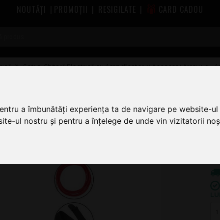
NOUTĂȚI
|
PROMOȚII
|
RESIGILATE
|
CARD CADOU
rică
Seturi Chitară Electrică cu Amplificator și Accesorii Arrow
A
aple/White Set
pentru a îmbunătăți experiența ta de navigare pe website-ul 
1.0
te-ul nostru și pentru a înțelege de unde vin vizitatorii noșt
1
LU