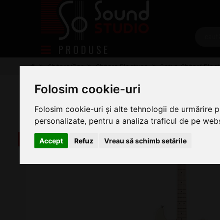
PRODUSE
Chitare/Bas
Chitare Electrice
Seturi Chitară Elect
Arrow Tonecaster ST 111 Biscuit M
Folosim cookie-uri
Folosim cookie-uri și alte tehnologii de urmărire 
personalizate, pentru a analiza traficul de pe websi
-20 lei
Accept
Refuz
Vreau să schimb setările