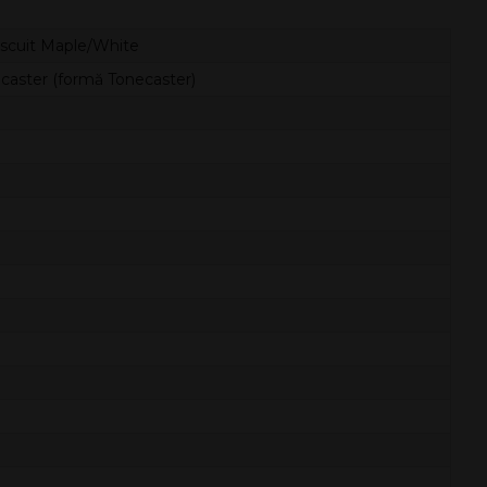
iscuit Maple/White
atocaster (formă Tonecaster)