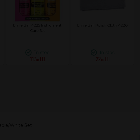
Ernie Ball 4225 Instrument
Ernie Ball Polish Cloth 4220
Care Set
În stoc
În stoc
117
22
.00
.40
Maple/White Set