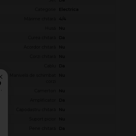
Set
Da
Categorie
Electrica
Mărime chitară
4/4
Husă
Nu
Curea chitară
Da
Acordor chitară
Nu
Corzi chitară
Nu
Cablu
Da
Manivelă de schimbat
Nu
?
corzi
Camerton
Nu
Amplificator
Da
Capodastru chitară
Nu
Suport picior
Nu
Pene chitară
Da