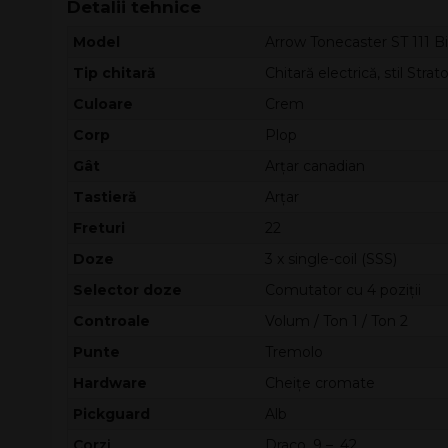
Detalii tehnice
Model
Arrow Tonecaster ST 111 B
Tip chitară
Chitară electrică, stil Str
Culoare
Crem
Corp
Plop
Gât
Arțar canadian
Tastieră
Arțar
Freturi
22
Doze
3 x single-coil (SSS)
Selector doze
Comutator cu 4 poziții
Controale
Volum / Ton 1 / Ton 2
Punte
Tremolo
Hardware
Cheițe cromate
Pickguard
Alb
Corzi
Draco .9 – .42