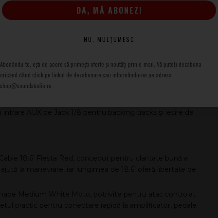
subtil sau efecte mai pronunțate. Corzile Draco .9–.42
DA, MĂ ABONEZ!
ind prietenoase pentru începători și suficient de precise
NU, MULȚUMESC
Abonându-te, ești de acord să primești oferte și noutăți prin e-mail. Vă puteți dezabona
că, optim pentru practică zilnică, lecții și repetiții la
oricănd dând click pe linkul de dezabonare sau informându-ne pe adresa
us un canal de overdrive care acoperă de la crunch ușor până
shop@soundstudio.ro.
, iar cabinetul closed-back (spate închis) contribuie la un low-
i intrare AUX pe Jack 1/8 pentru backing tracks și ieșire de
Cable 18.6’ Fiesta Red, conceput pentru claritate bună a
l ajută la manevrare, iar lungimea de 18.6’ oferă libertate de
Shape Medium White Moto, potrivite pentru atac controlat
setul practic pentru conectare rapidă la amplificator, pedale