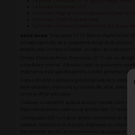
1 x
Arrow Tonecaster ST 111 Biscuit Maple/White
1 x
Fender Frontman 10 G
1 x
Fender Original Series Instrument Cable 18.6 
1 x
Fender 2 Inch Pick and Strap
1 x
Fender Premium Celluloid Picks 351 Shape 
Setul Arrow
Tonecaster ST 111 Biscuit Maple/White SET
înceapă rapid sau să-și upgradeze setup-ul de practică. Î
amplificator compact Fender, un cablu de instrument și
Chitara Electrică Arrow Tonecaster ST 111 are un design i
și hardware cromat. Aspectul clasic se potrivește excele
ergonomia este gândită pentru confort pe sesiuni lung
Corpul din plop păstrează greutatea redusă și oferă un r
arțar canadian, împreună cu tastiera din arțar, adaugă str
ritmic și riff-uri articulate.
Cutaway-ul asimetric ajută la accesul natural către registr
plajă extinsă pentru solo-uri, iar profilul tipic ST susține
Configurația SSS cu 3 doze single-coil livrează un spectru
caracter. Selectorul cu 4 poziții, împreună cu Volum, Ton 
frecvențelor, pentru acompaniament sau pasaje în prim