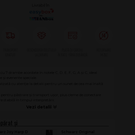
 cu 7 drambe acordate în notele C, D, E, F, G, A și C, ideal
 și evenente speciale.
lizată cu atenție la detalii pentru un sunet de cea mai înaltă
 pentru păstrare și transport ușor, plus cleme de conectare
e stabilă în timpul interpretării.
arz Joy Harp D
Schwarz Original