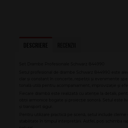
DESCRIERE
RECENZII
Set Drambe Profesionale Schwarz 844990
Setul profesional de drambe Schwarz 844990 este aleg
clar și constant în concerte, repetiții și evenimente sp
tonală utilă pentru acompaniament, improvizație și efe
Fiecare drambă este realizată cu atenție la detalii, pentr
obții armonice bogate și proiecție sonoră. Setul este liv
și transport sigur.
Pentru utilizare practică pe scenă, setul include cleme
stabilitate în timpul interpretării. Astfel, poți schimba 
natural.