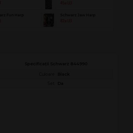
45
Display
.00
arz Fun Harp
Schwarz Jaw Harp
82
56
.00
Specificații Schwarz 844990
Culoare
Black
Set
Da