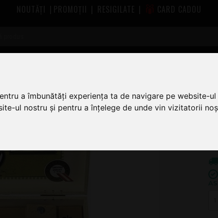
NOUTĂȚI
|
PROMOȚII
|
RESIGILATE
|
CARD CADOU
Schwarz 844990
pentru a îmbunătăți experiența ta de navigare pe website-ul 
te-ul nostru și pentru a înțelege de unde vin vizitatorii noșt
1.4
1
AS