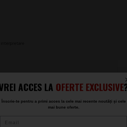
 interpretare
VREI ACCES LA
OFERTE EXCLUSIVE
 de conectare
eciale, repetiții
Înscrie-te pentru a primi acces la cele mai recente noutăți și cele
mai bune oferte.
Email
permite să adaptezi rapid tonalitatea la piesa interpretată,