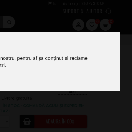
hu
Achiziții SEAP/SICAP
|
SUPORT ȘI AJUTOR
0
0
nostru, pentru afișa conținut și reclame
ri.
64
.00
.199
.00
58.61
Livrare gratuită
ÎN STOC · COMANDĂ ACUM ȘI EXPEDIEM
TĂZI
ADAUGĂ ÎN COȘ