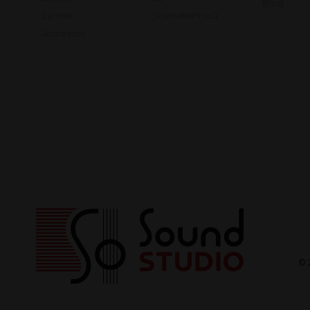
Lumini
Scenotehnică
Accesorii
© 