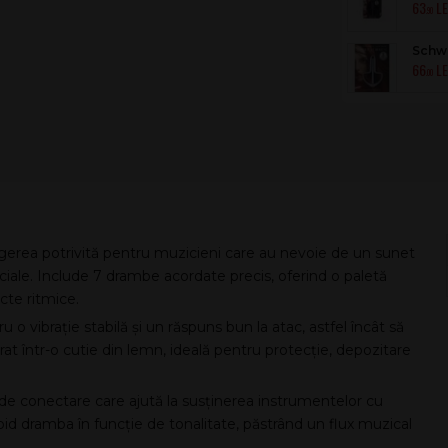
63
.90
Schw
66
8449
.00
erea potrivită pentru muzicieni care au nevoie de un sunet
eciale. Include 7 drambe acordate precis, oferind o paletă
cte ritmice.
u o vibrație stabilă și un răspuns bun la atac, astfel încât să
rat într-o cutie din lemn, ideală pentru protecție, depozitare
 de conectare care ajută la susținerea instrumentelor cu
rapid dramba în funcție de tonalitate, păstrând un flux muzical