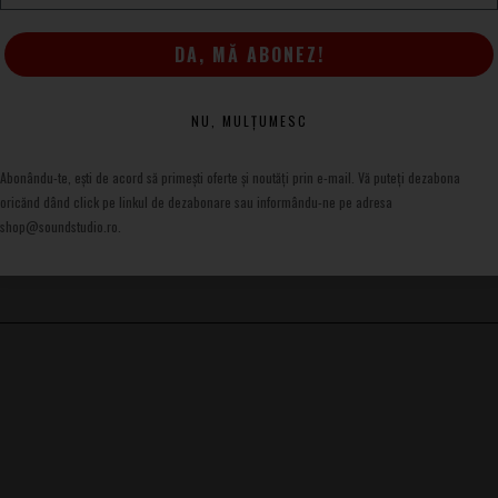
tă pentru instrumentiști care caută un set de drambe
.
DA, MĂ ABONEZ!
NU, MULȚUMESC
Abonându-te, ești de acord să primești oferte și noutăți prin e-mail. Vă puteți dezabona
oricănd dând click pe linkul de dezabonare sau informându-ne pe adresa
shop@soundstudio.ro.