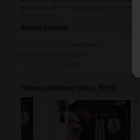
fără compromisuri de intonație. Este o soluție eficien
profesionale, ușor de organizat și pregătit pentru scenă
Schwarz 844990
Drambe
Gewa
Drambe
Gewa
Produse asemănătoare Schwarz 844990