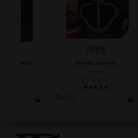
Schwarz Jaw Harp
Dramba
ÎN STOC
82
.00