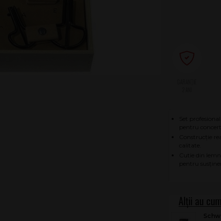
2 ANI
Set profesional
pentru concerte
Construcție rea
calitate.
Cutie din lemn
pentru susținer
Schw