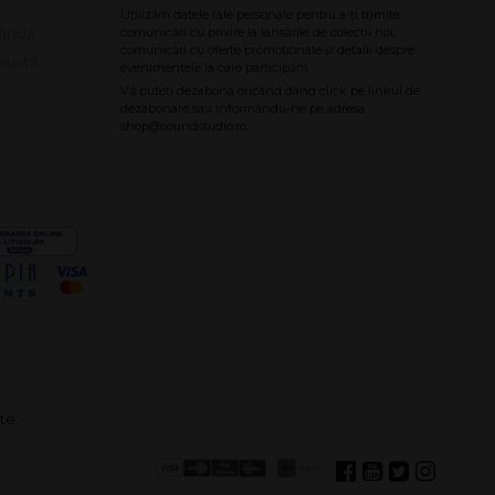
bândă
atuită
te.