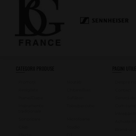
CATEGORII PRODUSE
PAGINI UTILE
Promoții
Noutăți
Despre no
Resigilate
Chitare/Bas
Contact
Piane/Clape
Suflători
Servicii d
Instrumente
Tobe/percutie
Cum cump
tradiționale
Întrebări 
Sonorizare
Microfoane
Achiziții 
Căști
Studio
Brand-uri
Efecte
DJ
Blog