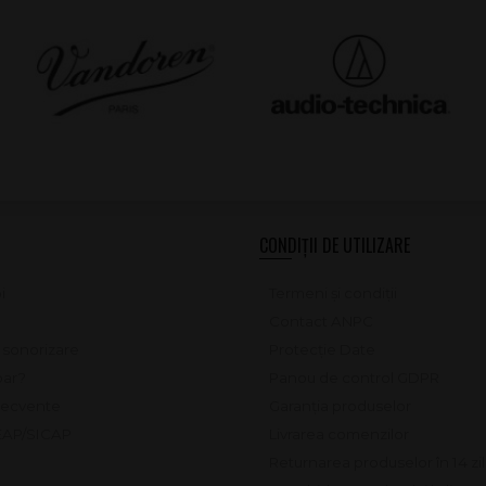
CONDIȚII DE UTILIZARE
i
Termeni și condiții
Contact ANPC
e sonorizare
Protecție Date
ar?
Panou de control GDPR
frecvente
Garanția produselor
SEAP/SICAP
Livrarea comenzilor
Returnarea produselor în 14 zi
Deschiderea coletului la livrar