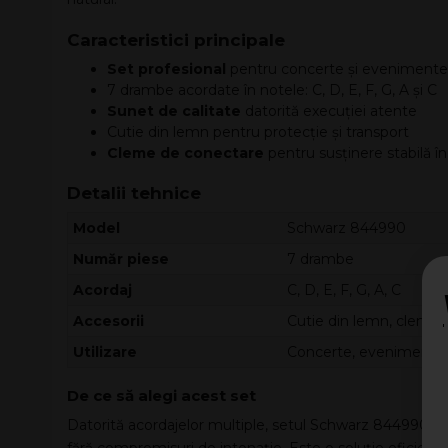
Caracteristici principale
Set profesional
pentru concerte și evenimente
7 drambe acordate în notele: C, D, E, F, G, A și C
Sunet de calitate
datorită execuției atente
Cutie din lemn pentru protecție și transport
Cleme de conectare
pentru susținere stabilă în
Detalii tehnice
Model
Schwarz 844990
Număr piese
7 drambe
Acordaj
C, D, E, F, G, A, C
Accesorii
Cutie din lemn, cleme
Utilizare
Concerte, evenimente sp
De ce să alegi acest set
Datorită acordajelor multiple, setul Schwarz 844990 îți 