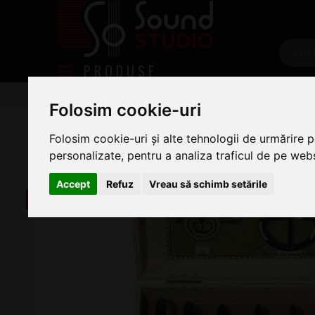
PRODUSE
Instrumente tradiționale
Drambe
Drambe Gewa
Folosim cookie-uri
Schwarz 844990
Folosim cookie-uri și alte tehnologii de urmărire 
personalizate, pentru a analiza traficul de pe websi
Accept
Refuz
Vreau să schimb setările
-18%