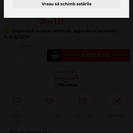
Vreau să schimb setările
35
.00
Disponibil cu precomandă, expediere posibilă:
15.aug.2026
Cant.
ADAUGĂ ÎN COȘ
2 ANI