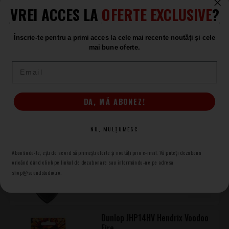
VREI ACCES LA
OFERTE EXCLUSIVE
?
Produse asemănătoare
Înscrie-te pentru a primi acces la cele mai recente noutăți și cele
mai bune oferte.
Dunlop JPH01T088 Hetfield
Set Pene Chitara
Email
LA COMANDĂ
58
.00
DA, MĂ ABONEZ!
NU, MULȚUMESC
Dunlop 547PJL Jeff Loomis Flow
Jumbo
Abonându-te, ești de acord să primești oferte și noutăți prin e-mail. Vă puteți dezabona
Set Pene Chitara
oricănd dând click pe linkul de dezabonare sau informându-ne pe adresa
ÎN STOC
shop@soundstudio.ro.
45
.00
Dunlop JHP14HV Hendrix Voodoo
Fire