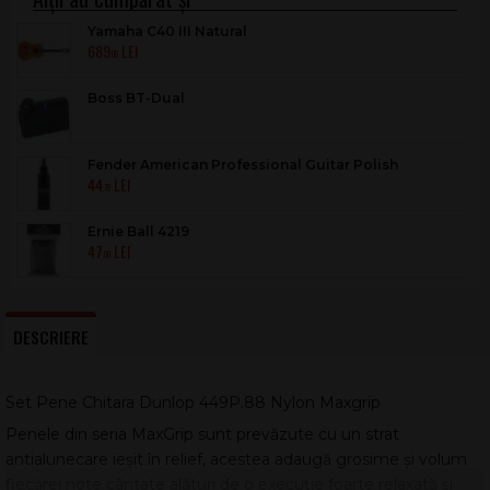
Yamaha C40 III Natural
689
.00
Boss BT-Dual
Fender American Professional Guitar Polish
44
.70
Ernie Ball 4219
47
.00
DESCRIERE
Set Pene Chitara Dunlop 449P.88 Nylon Maxgrip
Penele din seria MaxGrip sunt prevăzute cu un strat
antialunecare ieșit în relief, acestea adaugă grosime și volum
fiecărei note cântate alături de o execuție foarte relaxată și