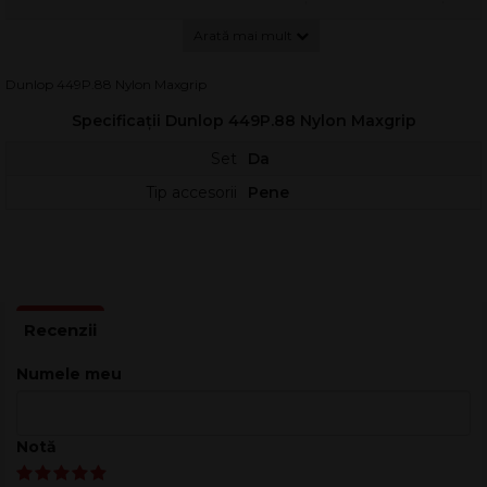
stabilă asupra corzilor.
Material: Nylon
Grosime: 0.88
Dunlop 449P.88 Nylon Maxgrip
Ambalare: Pachet 12
Forma: Standard
Specificații Dunlop 449P.88 Nylon Maxgrip
Set
Da
Tip accesorii
Pene
Numele meu
Notă