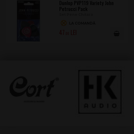
Dunlop PVP119 Variety John
Petrucci Pack
Set Pene Chitara
LA COMANDĂ
47
.00