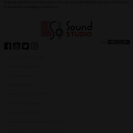
Achiziții SEAP/SICAP
Termeni și condiții
Contact ANPC
Protecție Date
Panou de control GDPR
Garanția produselor
Livrarea comenzilor
Returnarea produselor în 14 zile
Deschiderea coletului la livrare